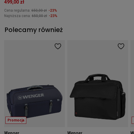
499,00 zł
Cena regularna:
650,00 zł
-23%
Najniższa cena:
650,00 zł
-23%
Polecamy również
Promocja
Wenger
Wenger
W