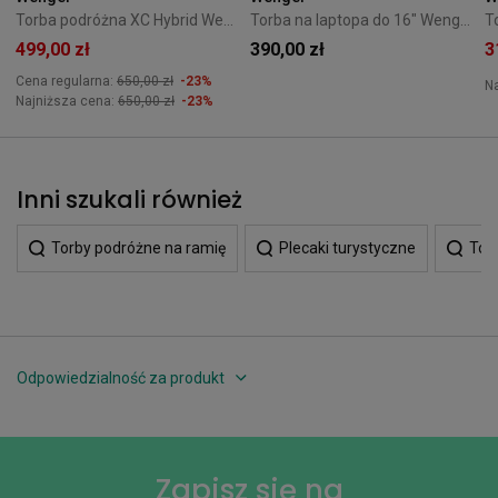
Torba podróżna XC Hybrid Wenger granatowa
Torba na laptopa do 16" Wenger Route czarna
499,00 zł
390,00 zł
3
Cena regularna:
650,00 zł
-23%
N
Najniższa cena:
650,00 zł
-23%
Inni szukali również
Torby podróżne na ramię
Plecaki turystyczne
Tor
Odpowiedzialność za produkt
Zapisz się na