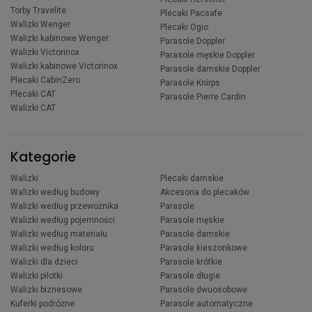
Torby Travelite
Plecaki Pacsafe
Walizki Wenger
Plecaki Ogio
Walizki kabinowe Wenger
Parasole Doppler
Walizki Victorinox
Parasole męskie Doppler
Walizki kabinowe Victorinox
Parasole damskie Doppler
Plecaki CabinZero
Parasole Knirps
Plecaki CAT
Parasole Pierre Cardin
Walizki CAT
Kategorie
Walizki
Plecaki damskie
Walizki według budowy
Akcesoria do plecaków
Walizki według przewoźnika
Parasole
Walizki według pojemności
Parasole męskie
Walizki według materiału
Parasole damskie
Walizki według koloru
Parasole kieszonkowe
Walizki dla dzieci
Parasole krótkie
Walizki pilotki
Parasole długie
Walizki biznesowe
Parasole dwuosobowe
Kuferki podróżne
Parasole automatyczne