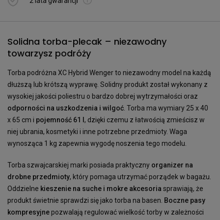
2 lata gwarancji
Solidna torba-plecak – niezawodny
towarzysz podróży
Torba podróżna XC Hybrid Wenger to niezawodny model na każdą
dłuższą lub krótszą wyprawę. Solidny produkt został wykonany z
wysokiej jakości poliestru o bardzo dobrej wytrzymałości oraz
odporności na uszkodzenia i wilgoć
. Torba ma wymiary 25 x 40
x 65 cm i
pojemność 61 l
, dzięki czemu z łatwością zmieścisz w
niej ubrania, kosmetyki i inne potrzebne przedmioty. Waga
wynosząca 1 kg zapewnia wygodę noszenia tego modelu.
Torba szwajcarskiej marki posiada praktyczny
organizer na
drobne przedmioty
, który pomaga utrzymać porządek w bagażu.
Oddzielne
kieszenie na suche i mokre akcesoria
sprawiają, że
produkt świetnie sprawdzi się jako torba na basen.
Boczne pasy
kompresyjne
pozwalają regulować wielkość torby w zależności