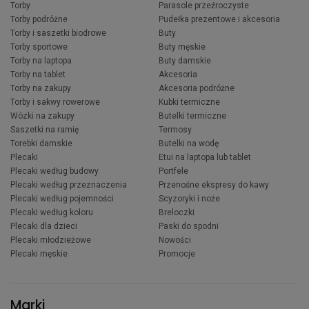
Torby
Parasole przeźroczyste
Torby podróżne
Pudełka prezentowe i akcesoria
Torby i saszetki biodrowe
Buty
Torby sportowe
Buty męskie
Torby na laptopa
Buty damskie
Torby na tablet
Akcesoria
Torby na zakupy
Akcesoria podróżne
Torby i sakwy rowerowe
Kubki termiczne
Wózki na zakupy
Butelki termiczne
Saszetki na ramię
Termosy
Torebki damskie
Butelki na wodę
Plecaki
Etui na laptopa lub tablet
Plecaki według budowy
Portfele
Plecaki według przeznaczenia
Przenośne ekspresy do kawy
Plecaki według pojemności
Scyzoryki i noże
Plecaki według koloru
Breloczki
Plecaki dla dzieci
Paski do spodni
Plecaki młodzieżowe
Nowości
Plecaki męskie
Promocje
Marki