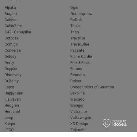
Alpaka
Ogio
Bugatti
Ostrichpillow
Cabeau
Rollink
CabinZero
Thule
CAT - Caterpillar
Titan
Cotopaxi
Travelite
Contigo
Travel Blue
Converse
Pacsafe
Delsey
Pierre Cardin
Derby
Pick & Pack
Doppler
Primus
Discovery
Roncato
Dr.Bacty
Rolser
Esprit
United Colors of Benetton
Happy Rain
Saxoline
Fjallraven
Wacaco
Hedgren
Wenger
Herschel
Victorinox
Jeep
Volkswagen
Knirps
XD Design
LEGO
Zojirushi
Muitomas
FLYNKA