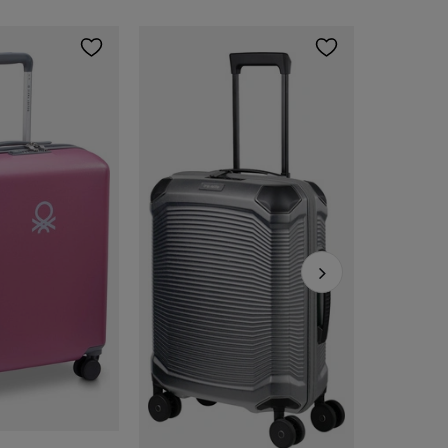
Travelite
719,10 zł
Cena regular