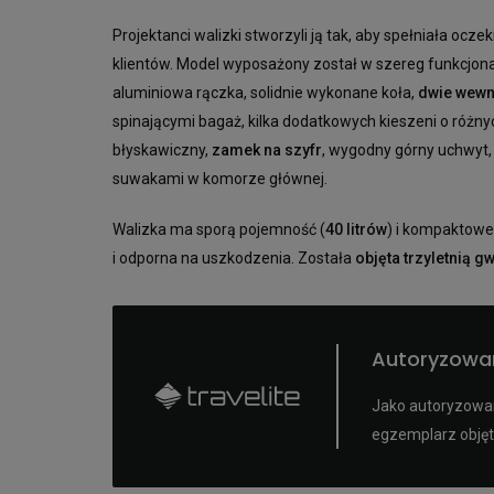
Projektanci walizki stworzyli ją tak, aby spełniała oc
klientów. Model wyposażony został w szereg funkcjona
aluminiowa rączka, solidnie wykonane koła,
dwie wewn
spinającymi bagaż, kilka dodatkowych kieszeni o ró
błyskawiczny,
zamek na szyfr
, wygodny górny uchwyt,
suwakami w komorze głównej.
Walizka ma sporą pojemność (
40 litrów
) i kompaktowe
i odporna na uszkodzenia. Została
objęta trzyletnią 
Autoryzowa
Jako autoryzowan
egzemplarz objęt