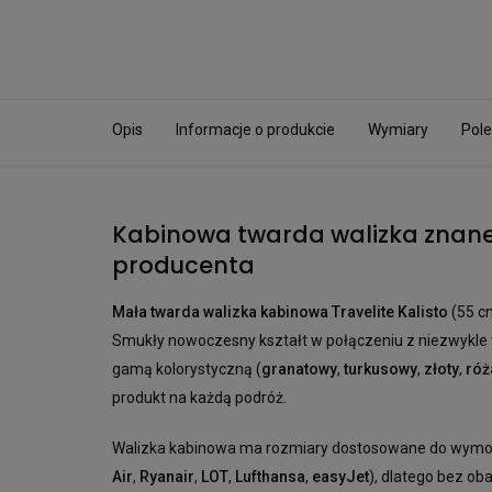
Opis
Informacje o produkcie
Wymiary
Pole
Kabinowa twarda walizka znan
producenta
Mała twarda walizka kabinowa Travelite Kalisto
(55 c
Smukły nowoczesny kształt w połączeniu z niezwykle
gamą kolorystyczną (
granatowy
,
turkusowy
,
złoty
,
róż
produkt na każdą podróż.
Walizka kabinowa ma rozmiary dostosowane do wymo
Air
,
Ryanair
,
LOT
,
Lufthansa
,
easyJet
), dlatego bez o