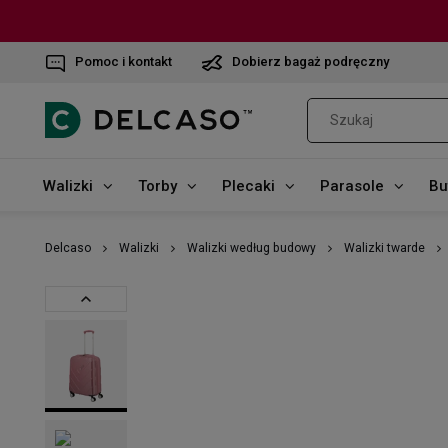
Pomoc i kontakt
Dobierz bagaż podręczny
Walizki
Torby
Plecaki
Parasole
Bu
Delcaso
Walizki
Walizki według budowy
Walizki twarde