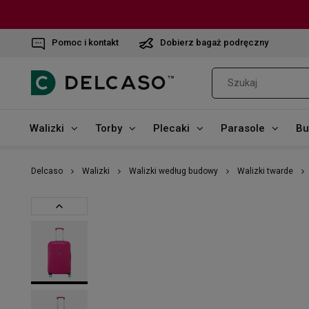
Pomoc i kontakt
Dobierz bagaż podręczny
Walizki
Torby
Plecaki
Parasole
Bu
Delcaso
Walizki
Walizki według budowy
Walizki twarde