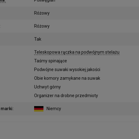
Różowy
:
Różowy
Tak
:
Teleskopowa rączka na podwójnym stelażu
Taśmy spinające
Podwójne suwaki wysokiej jakości
Obie komory zamykane na suwak
Uchwyt górny
Organizer na drobne przedmioty
 marki
:
Niemcy