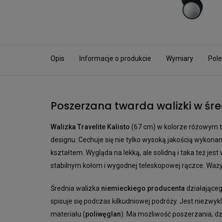
Opis
Informacje o produkcie
Wymiary
Pole
Poszerzana twarda walizki w śr
Walizka Travelite Kalisto
(67 cm) w kolorze różowym t
designu. Cechuje się nie tylko wysoką jakością wykon
kształtem. Wygląda na lekką, ale solidną i taka też jest
stabilnym kołom i wygodnej teleskopowej rączce. Waż
Średnia walizka
niemieckiego producenta
działającego
spisuje się podczas kilkudniowej podróży. Jest niezwyk
materiału (
poliwęglan
). Ma możliwość poszerzania, d