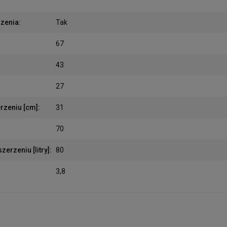
rzenia
:
Tak
67
43
27
rzeniu [cm]
:
31
70
erzeniu [litry]
:
80
3,8