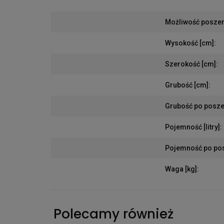
Możliwość posze
Wysokość [cm]
:
Szerokość [cm]
:
Grubość [cm]
:
Grubość po posze
Pojemność [litry]
:
Pojemność po posz
Waga [kg]
:
Polecamy również