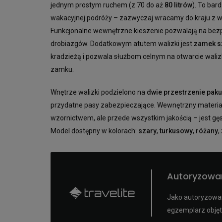
jednym prostym ruchem (z 70 do aż
80 litrów
). To bar
wakacyjnej podróży – zazwyczaj wracamy do kraju z 
Funkcjonalne wewnętrzne kieszenie pozwalają na bezp
drobiazgów. Dodatkowym atutem walizki jest
zamek s
kradzieżą i pozwala służbom celnym na otwarcie wali
zamku.
Wnętrze walizki podzielono na
dwie przestrzenie pak
przydatne pasy zabezpieczające. Wewnętrzny materiał 
wzornictwem, ale przede wszystkim jakością – jest gęs
Model dostępny w kolorach:
szary
,
turkusowy
,
różany
,
Autoryzowa
Jako autoryzowan
egzemplarz objęt