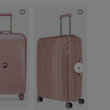
Travelite
499,00 zł