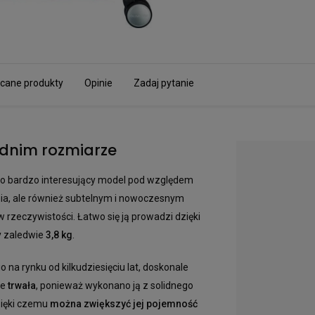
cane produkty
Opinie
Zadaj pytanie
ednim rozmiarze
o bardzo interesujący model pod względem
ania, ale również subtelnym i nowoczesnym
 w rzeczywistości. Łatwo się ją prowadzi dzięki
y zaledwie
3,8 kg
.
 na rynku od kilkudziesięciu lat, doskonale
le
trwała
, ponieważ wykonano ją z solidnego
zięki czemu
można zwiększyć jej pojemność