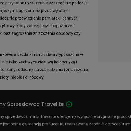
dzo przydatne rozwiązanie szczególnie podczas
większym bagażem niż przed wylotem.
iecznie przewiezienie pamiątek i cennych
zyfrowy
, który zabezpiecza bagaż przed
zki bez zagrożenia zniszczenia obudowy czy
unkowe
, a każda z nich została wyposażona w
nie tylko zachwyca ciekawą kolorystyką i
to tkany i odporny na zabrudzenia i zniszczenia.
złoty
,
niebieski
,
różowy
.
ny Sprzedawca Travelite
y sprzedawca marki Travelite oferujemy wyłącznie oryginalne produkty 
y jest pełną gwarancją producenta, realizowaną zgodnie z procedura