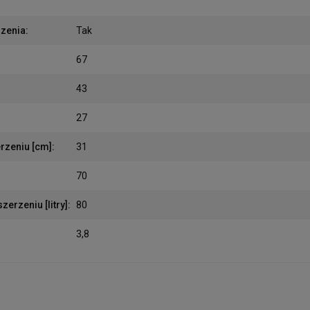
rzenia
:
Tak
67
43
27
rzeniu [cm]
:
31
70
erzeniu [litry]
:
80
3,8