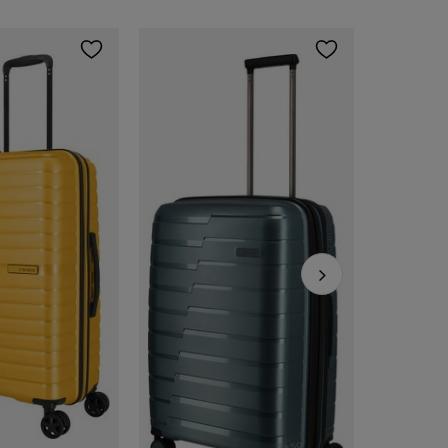
Travelite
791,10 zł
Cena regular