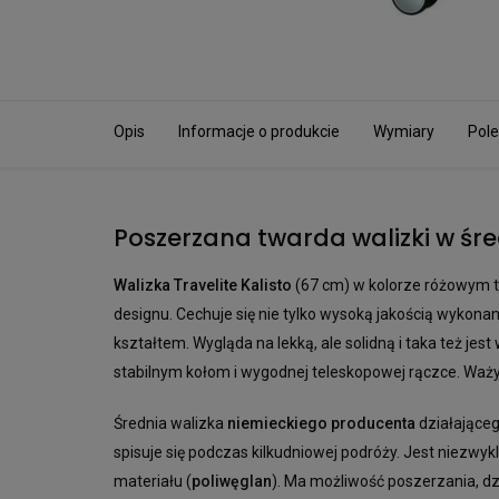
Opis
Informacje o produkcie
Wymiary
Pole
Poszerzana twarda walizki w śr
Walizka Travelite Kalisto
(67 cm) w kolorze różowym t
designu. Cechuje się nie tylko wysoką jakością wykon
kształtem. Wygląda na lekką, ale solidną i taka też jest
stabilnym kołom i wygodnej teleskopowej rączce. Waż
Średnia walizka
niemieckiego producenta
działającego
spisuje się podczas kilkudniowej podróży. Jest niezwyk
materiału (
poliwęglan
). Ma możliwość poszerzania, d