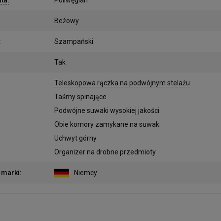
Beżowy
:
Szampański
Tak
:
Teleskopowa rączka na podwójnym stelażu
Taśmy spinające
Podwójne suwaki wysokiej jakości
Obie komory zamykane na suwak
Uchwyt górny
Organizer na drobne przedmioty
 marki
:
Niemcy