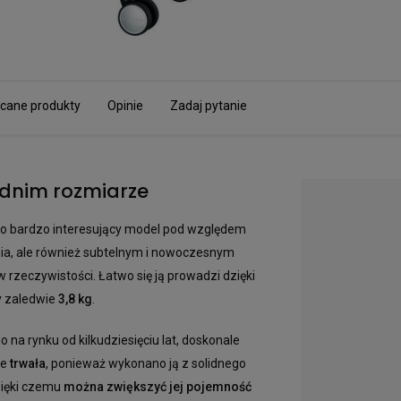
cane produkty
Opinie
Zadaj pytanie
ednim rozmiarze
o bardzo interesujący model pod względem
ania, ale również subtelnym i nowoczesnym
 w rzeczywistości. Łatwo się ją prowadzi dzięki
y zaledwie
3,8 kg
.
 na rynku od kilkudziesięciu lat, doskonale
le
trwała
, ponieważ wykonano ją z solidnego
zięki czemu
można zwiększyć jej pojemność