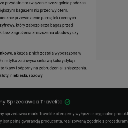
dzo przydatne rozwiązanie szczególnie podczas
większym bagażem niż przed wylotem.
iecznie przewiezienie pamiątek i cennych
zyfrowy
, który zabezpiecza bagaż przed
zki bez zagrożenia zniszczenia obudowy czy
unkowe
, a każda z nich została wyposażona w
nie tylko zachwyca ciekawą kolorystyką i
to tkany i odporny na zabrudzenia i zniszczenia.
złoty
,
niebieski
,
różowy
.
ny Sprzedawca Travelite
y sprzedawca marki Travelite oferujemy wyłącznie oryginalne produkty 
y jest pełną gwarancją producenta, realizowaną zgodnie z procedura