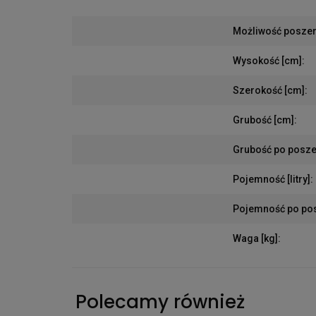
Możliwość posze
Wysokość [cm]
:
Szerokość [cm]
:
Grubość [cm]
:
Grubość po posze
Pojemność [litry]
:
Pojemność po posz
Waga [kg]
:
Polecamy również