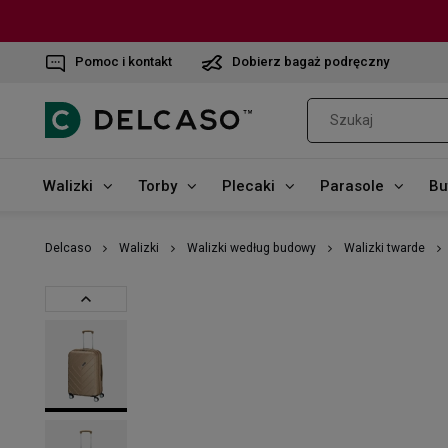
Pomoc i kontakt
Dobierz bagaż podręczny
Walizki
Torby
Plecaki
Parasole
Bu
Delcaso
Walizki
Walizki według budowy
Walizki twarde