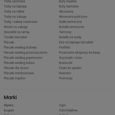
Torby sportowe
Buty męskie
Torby na laptopa
Buty damskie
Torby na tablet
Akcesoria
Torby na zakupy
Akcesoria podróżne
Torby i sakwy rowerowe
Kubki termiczne
Wózki na zakupy
Butelki termiczne
Saszetki na ramię
Termosy
Torebki damskie
Butelki na wodę
Plecaki
Etui na laptopa lub tablet
Plecaki według budowy
Portfele
Plecaki według przeznaczenia
Przenośne ekspresy do kawy
Plecaki według pojemności
Scyzoryki i noże
Plecaki według koloru
Breloczki
Plecaki dla dzieci
Paski do spodni
Plecaki młodzieżowe
Nowości
Plecaki męskie
Promocje
Marki
Alpaka
Ogio
Bugatti
Ostrichpillow