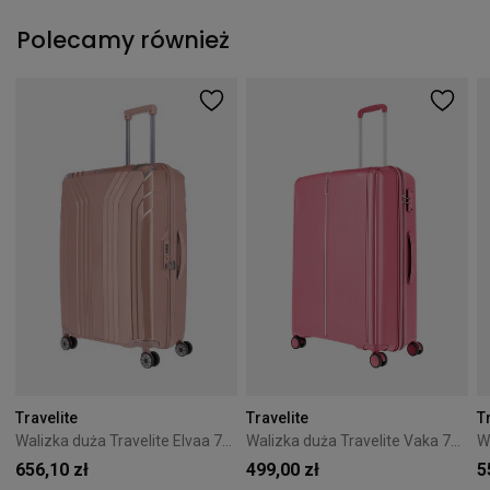
Polecamy również
Travelite
Travelite
T
Walizka duża Travelite Elvaa 76 cm różowa
Walizka duża Travelite Vaka 75 cm różowa
656,10 zł
499,00 zł
5