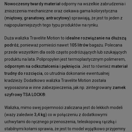
Nowoczesny twardy materiał
odporny na wszelkie zabrudzenia i
zniszczenia mechaniczne oraz ciekawa gama kolorystyczna
(
miętowy
,
granatowy
,
antracytowy
) sprawiają, że jest to jeden z
najpopularniejszych tego typu produktów na rynku.
Duża walizka Travelite Motion to
idealne rozwiązanie na dłuższą
podróż
, ponieważ pomieści nawet
105 litrów
bagażu. Polecana
przede wszystkim dla osób często podróżujących lub szukających
produktu na lata. Polipropylen jest termoplastycznym polimerem,
odpornym na odkształcenia i pęknięcia
. Jest to również
materiał
trudny do rozcięcia
, co utrudnia dokonanie ewentualnej
kradzieży. Dodatkowo walizka Travelite Motion została
wyposażona w inne zabezpieczenia, jak np. zintegrowany
zamek
szyfrowy TSA LOCK
®.
Walizka, mimo swej pojemności zaliczana jest do lekkich modeli
(waży zaledwie
3,4 kg
) co w połączeniu z dodatkowymi
uchwytami do ręcznego przenoszenia, teleskopową rączką i
stabilnymi kołami sprawia, że jest to model wyjątkowo przyjemny