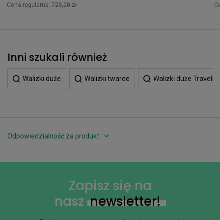
Cena regularna:
729,00 zł
C
Inni szukali również
Walizki duże
Walizki twarde
Walizki duże Travelite
Odpowiedzialność za produkt
Zapisz się na
nasz
newsletter!