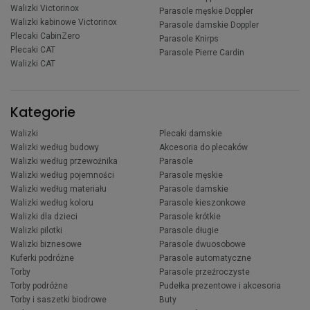
Walizki Victorinox
Parasole męskie Doppler
Walizki kabinowe Victorinox
Parasole damskie Doppler
Plecaki CabinZero
Parasole Knirps
Plecaki CAT
Parasole Pierre Cardin
Walizki CAT
Kategorie
Walizki
Plecaki damskie
Walizki według budowy
Akcesoria do plecaków
Walizki według przewoźnika
Parasole
Walizki według pojemności
Parasole męskie
Walizki według materiału
Parasole damskie
Walizki według koloru
Parasole kieszonkowe
Walizki dla dzieci
Parasole krótkie
Walizki pilotki
Parasole długie
Walizki biznesowe
Parasole dwuosobowe
Kuferki podróżne
Parasole automatyczne
Torby
Parasole przeźroczyste
Torby podróżne
Pudełka prezentowe i akcesoria
Torby i saszetki biodrowe
Buty