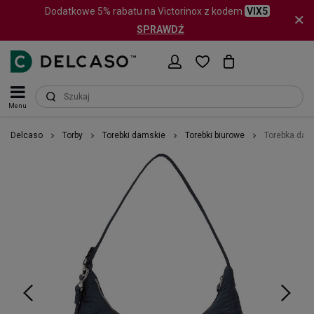
Dodatkowe 5% rabatu na Victorinox z kodem
VIX5
SPRAWDŹ
Menu
Delcaso
Torby
Torebki damskie
Torebki biurowe
Torebka dam