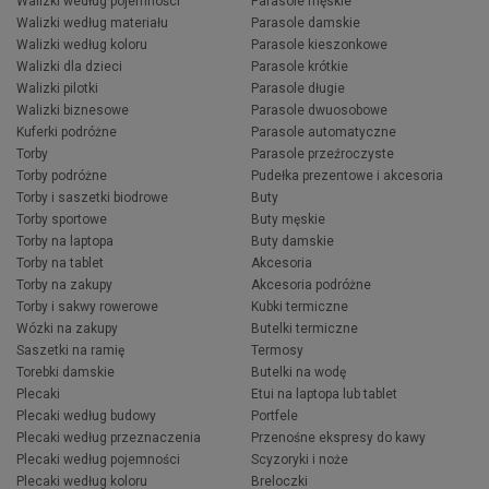
Walizki według pojemności
Parasole męskie
Walizki według materiału
Parasole damskie
Walizki według koloru
Parasole kieszonkowe
Walizki dla dzieci
Parasole krótkie
Walizki pilotki
Parasole długie
Walizki biznesowe
Parasole dwuosobowe
Kuferki podróżne
Parasole automatyczne
Torby
Parasole przeźroczyste
Torby podróżne
Pudełka prezentowe i akcesoria
Torby i saszetki biodrowe
Buty
Torby sportowe
Buty męskie
Torby na laptopa
Buty damskie
Torby na tablet
Akcesoria
Torby na zakupy
Akcesoria podróżne
Torby i sakwy rowerowe
Kubki termiczne
Wózki na zakupy
Butelki termiczne
Saszetki na ramię
Termosy
Torebki damskie
Butelki na wodę
Plecaki
Etui na laptopa lub tablet
Plecaki według budowy
Portfele
Plecaki według przeznaczenia
Przenośne ekspresy do kawy
Plecaki według pojemności
Scyzoryki i noże
Plecaki według koloru
Breloczki