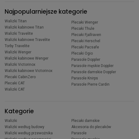
Najpopularniejsze kategorie
Walizki Titan
Plecaki Wenger
Walizki kabinowe Titan
Plecaki Thule
Walizki Travelite
Plecaki Fjallraven
Walizki kabinowe Travelite
Plecaki Herschel
Torby Travelite
Plecaki Pacsafe
Walizki Wenger
Plecaki Ogio
Walizki kabinowe Wenger
Parasole Doppler
Walizki Victorinox
Parasole męskie Doppler
Walizki kabinowe Victorinox
Parasole damskie Doppler
Plecaki CabinZero
Parasole Knirps
Plecaki CAT
Parasole Pierre Cardin
Walizki CAT
Kategorie
Walizki
Plecaki damskie
Walizki według budowy
Akcesoria do plecaków
Walizki według przewoźnika
Parasole