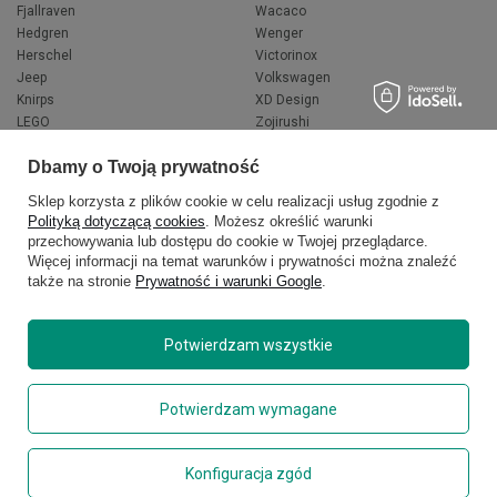
Fjallraven
Wacaco
Hedgren
Wenger
Herschel
Victorinox
Jeep
Volkswagen
Knirps
XD Design
LEGO
Zojirushi
Muitomas
FLYNKA
Dbamy o Twoją prywatność
National Geographic
VANS
Sklep korzysta z plików cookie w celu realizacji usług zgodnie z
Polityką dotyczącą cookies
. Możesz określić warunki
przechowywania lub dostępu do cookie w Twojej przeglądarce.
Więcej informacji na temat warunków i prywatności można znaleźć
także na stronie
Prywatność i warunki Google
.
Potwierdzam wszystkie
Copyright © 2026
delcaso.pl
. Wszelkie prawa zastrzeżone.
Potwierdzam wymagane
Polityka prywatności
Zarządzaj plikami cookie
Konfiguracja zgód
Regulamin