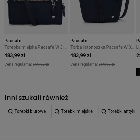
Pacsafe
Pacsafe
P
Torebka miejska Pacsafe W 3 in 1 - Navy
Torba listonoszka Pacsafe W 3L - Navy
483,99 zł
483,99 zł
2
Cena regularna:
569,99 zł
Cena regularna:
569,99 zł
Inni szukali również
Torebki biurowe
Torebki miejskie
Torebki antykr