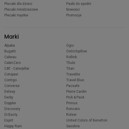
Plecaki dla dzieci
Paski do spodni
Plecaki młodzieżowe
Nowości
Plecaki męskie
Promocje
Marki
Alpaka
Ogio
Bugatti
Ostrichpillow
Cabeau
Rollink
CabinZero
Thule
CAT - Caterpillar
Titan
Cotopaxi
Travelite
Contigo
Travel Blue
Converse
Pacsafe
Delsey
Pierre Cardin
Derby
Pick & Pack
Doppler
Primus
Discovery
Roncato
Dr.Bacty
Rolser
Esprit
United Colors of Benetton
Happy Rain
Saxoline