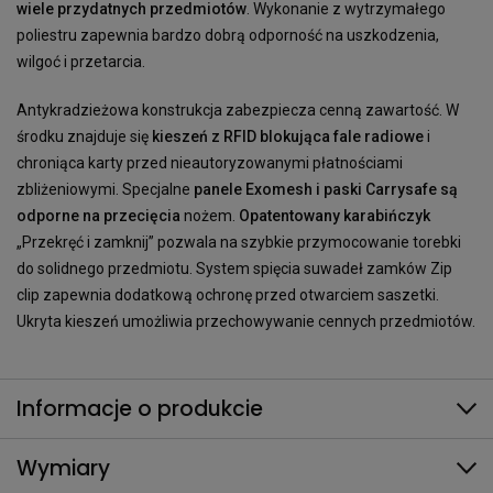
wiele przydatnych przedmiotów
. Wykonanie z wytrzymałego
poliestru zapewnia bardzo dobrą odporność na uszkodzenia,
wilgoć i przetarcia.
Antykradzieżowa konstrukcja zabezpiecza cenną zawartość. W
środku znajduje się
kieszeń z RFID blokująca fale radiowe
i
chroniąca karty przed nieautoryzowanymi płatnościami
zbliżeniowymi. Specjalne
panele Exomesh i paski Carrysafe są
odporne na przecięcia
nożem.
Opatentowany karabińczyk
„Przekręć i zamknij” pozwala na szybkie przymocowanie torebki
do solidnego przedmiotu. System spięcia suwadeł zamków Zip
clip zapewnia dodatkową ochronę przed otwarciem saszetki.
Ukryta kieszeń umożliwia przechowywanie cennych przedmiotów.
Informacje o produkcie
Wymiary