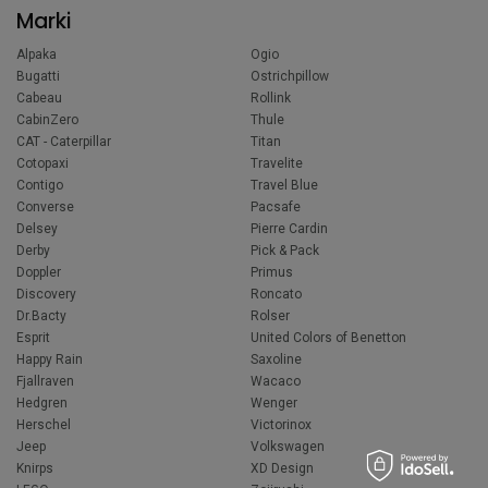
Marki
Alpaka
Ogio
Bugatti
Ostrichpillow
Cabeau
Rollink
CabinZero
Thule
CAT - Caterpillar
Titan
Cotopaxi
Travelite
Contigo
Travel Blue
Converse
Pacsafe
Delsey
Pierre Cardin
Derby
Pick & Pack
Doppler
Primus
Discovery
Roncato
Dr.Bacty
Rolser
Esprit
United Colors of Benetton
Happy Rain
Saxoline
Fjallraven
Wacaco
Hedgren
Wenger
Herschel
Victorinox
Jeep
Volkswagen
Knirps
XD Design