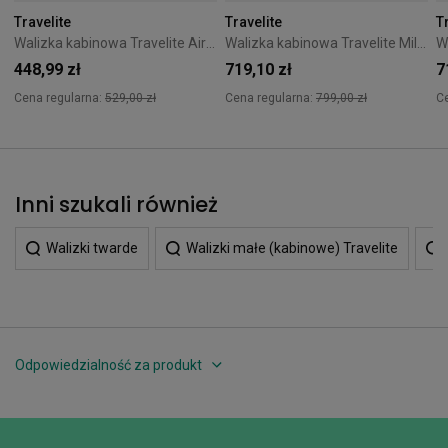
Travelite
Travelite
T
Walizka kabinowa Travelite Air Base 55 cm mała antracytowa
Walizka kabinowa Travelite Millenium 55 cm Silver
448,99 zł
719,10 zł
7
Cena regularna:
529,00 zł
Cena regularna:
799,00 zł
C
Inni szukali również
Walizki twarde
Walizki małe (kabinowe) Travelite
Odpowiedzialność za produkt