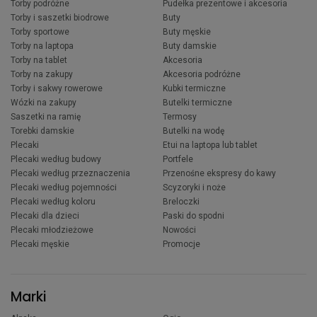
Torby podróżne
Pudełka prezentowe i akcesoria
Torby i saszetki biodrowe
Buty
Torby sportowe
Buty męskie
Torby na laptopa
Buty damskie
Torby na tablet
Akcesoria
Torby na zakupy
Akcesoria podróżne
Torby i sakwy rowerowe
Kubki termiczne
Wózki na zakupy
Butelki termiczne
Saszetki na ramię
Termosy
Torebki damskie
Butelki na wodę
Plecaki
Etui na laptopa lub tablet
Plecaki według budowy
Portfele
Plecaki według przeznaczenia
Przenośne ekspresy do kawy
Plecaki według pojemności
Scyzoryki i noże
Plecaki według koloru
Breloczki
Plecaki dla dzieci
Paski do spodni
Plecaki młodzieżowe
Nowości
Plecaki męskie
Promocje
Marki