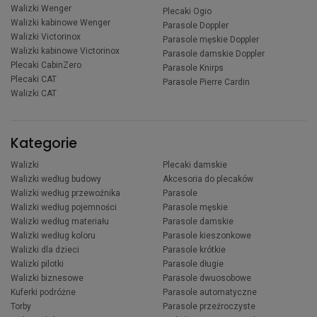
Walizki Wenger
Plecaki Ogio
Walizki kabinowe Wenger
Parasole Doppler
Walizki Victorinox
Parasole męskie Doppler
Walizki kabinowe Victorinox
Parasole damskie Doppler
Plecaki CabinZero
Parasole Knirps
Plecaki CAT
Parasole Pierre Cardin
Walizki CAT
Kategorie
Walizki
Plecaki damskie
Walizki według budowy
Akcesoria do plecaków
Walizki według przewoźnika
Parasole
Walizki według pojemności
Parasole męskie
Walizki według materiału
Parasole damskie
Walizki według koloru
Parasole kieszonkowe
Walizki dla dzieci
Parasole krótkie
Walizki pilotki
Parasole długie
Walizki biznesowe
Parasole dwuosobowe
Kuferki podróżne
Parasole automatyczne
Torby
Parasole przeźroczyste