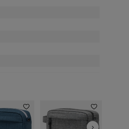
Promocja
Herschel