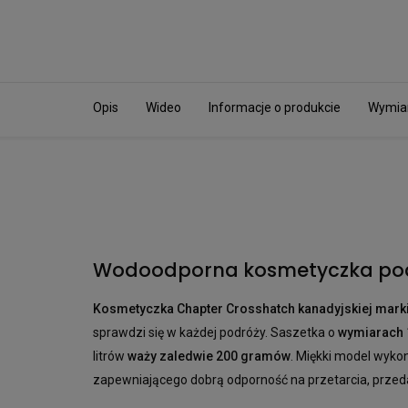
Opis
Wideo
Informacje o produkcie
Wymia
Wodoodporna kosmetyczka po
Kosmetyczka Chapter Crosshatch kanadyjskiej mark
sprawdzi się w każdej podróży. Saszetka o
wymiarach 1
litrów
waży zaledwie 200 gramów
. Miękki model wyk
zapewniającego dobrą odporność na przetarcia, przeda