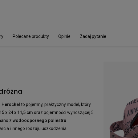
ry
Polecane produkty
Opinie
Zadaj pytanie
dróżna
i Herschel
to pojemny, praktyczny model, który
5 x 24 x 11,5 cm
oraz pojemności wynoszącej 5
onano z
wodoodpornego poliestru
rcia i innego rodzaju uszkodzenia.