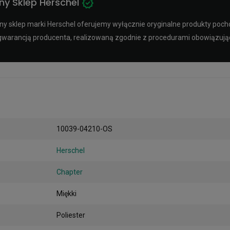
y Sklep Herschel
y sklep marki Herschel oferujemy wyłącznie oryginalne produkty pocho
ą gwarancją producenta, realizowaną zgodnie z procedurami obowiązuj
10039-04210-OS
Herschel
Chapter
Miękki
Poliester