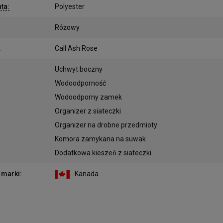
nta
:
Polyester
Różowy
:
Call Ash Rose
:
Uchwyt boczny
Wodoodporność
Wodoodporny zamek
Organizer z siateczki
Organizer na drobne przedmioty
Komora zamykana na suwak
Dodatkowa kieszeń z siateczki
 marki
:
Kanada