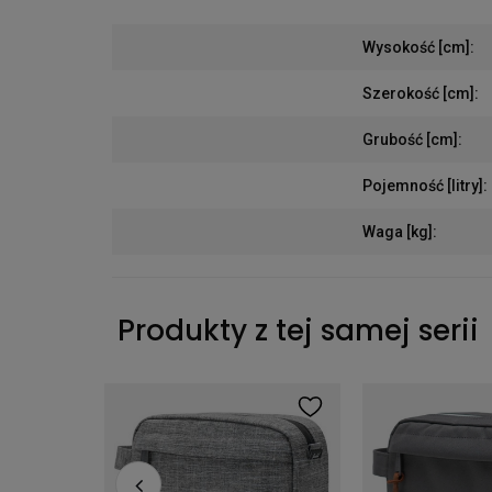
Wysokość [cm]
:
Szerokość [cm]
:
Grubość [cm]
:
Pojemność [litry]
:
Waga [kg]
:
Produkty z tej samej serii
Kosmetyczka Herschel Chapter 3l Black Tonal