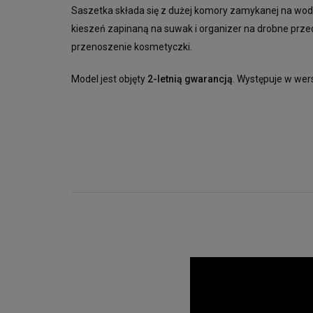
Saszetka składa się z dużej komory zamykanej na w
kieszeń zapinaną na suwak i organizer na drobne prze
przenoszenie kosmetyczki.
Model jest objęty
2-letnią gwarancją
. Występuje w wers