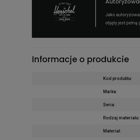
Autoryzowan
Jako autoryzowan
objęty jest pełn
Informacje o produkcie
Kod produktu
:
Marka
:
Seria
:
Rodzaj materiału
:
Materiał
: