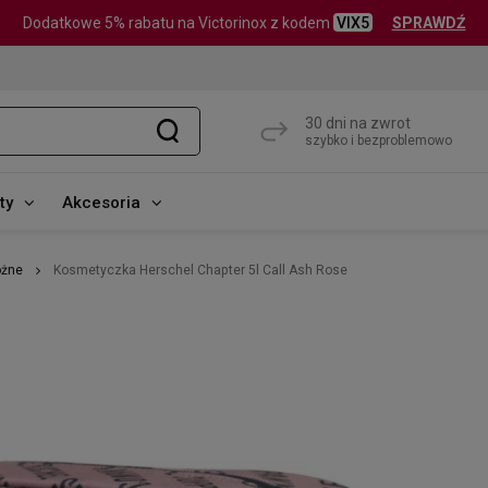
Dodatkowe 5% rabatu na Victorinox z kodem
VIX5
SPRAWDŹ
30 dni na zwrot
szybko i bezproblemowo
ty
Akcesoria
óżne
Kosmetyczka Herschel Chapter 5l Call Ash Rose