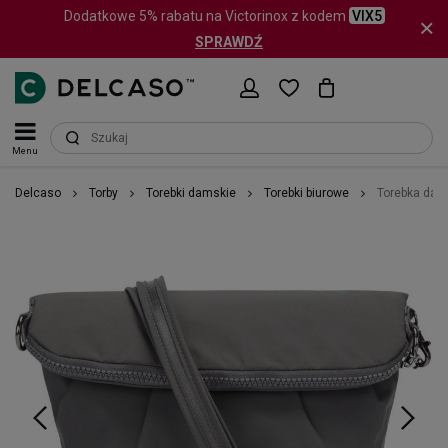
Dodatkowe 5% rabatu na Victorinox z kodem
VIX5
SPRAWDŹ
Menu
Delcaso
Torby
Torebki damskie
Torebki biurowe
Torebka dam