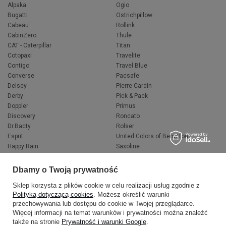
Alpaka
Ogio
Bugatti
Ostrichpillow
Cabeau
Rollink
CabinZero
Thule
CAT - Caterpillar
Titan
Cotopaxi
Travelite
Contigo
Travel Blue
Converse
Pacsafe
Delsey
Pierre Cardin
Derby
Pick & Pack
Doppler
Primus
Discovery
Roncato
Dr.Bacty
Rolser
Esprit
United Colors of Benetton
Happy Rain
Saxoline
Fjallraven
Wacaco
Hedgren
Wenger
Dbamy o Twoją prywatność
Herschel
Victorinox
Sklep korzysta z plików cookie w celu realizacji usług zgodnie z
Jeep
Volkswagen
Polityką dotyczącą cookies
. Możesz określić warunki
Knirps
XD Design
przechowywania lub dostępu do cookie w Twojej przeglądarce.
LEGO
Zojirushi
Więcej informacji na temat warunków i prywatności można znaleźć
Muitomas
FLYNKA
także na stronie
Prywatność i warunki Google
.