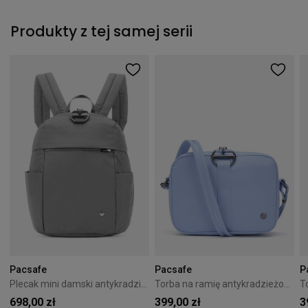
Produkty z tej samej serii
Pacsafe
Pacsafe
P
Plecak mini damski antykradzieżowy Pacsafe Citysafe CX Econyl Gravity Gray
Torba na ramię antykradzieżowa Pacsafe Citysafe CX Econyl 3L Serenity Blue
698,00 zł
399,00 zł
3