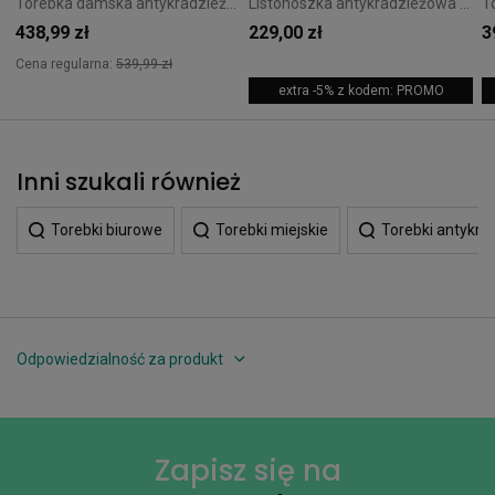
Torebka damska antykradzieżowa Pacsafe Citysafe CX Convertible Crossbody 5L Econyl Pink
Listonoszka antykradzieżowa Pacsafe Go Stone
438,99 zł
229,00 zł
3
Cena regularna:
539,99 zł
extra -5% z kodem: PROMO
Inni szukali również
Torebki biurowe
Torebki miejskie
Torebki antykr
Odpowiedzialność za produkt
Zapisz się na