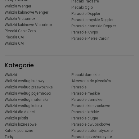
Plecaki Pacsafe
Walizki Wenger
Plecaki Ogio
Walizki kabinowe Wenger
Parasole Doppler
Walizki Victorinox
Parasole męskie Doppler
Walizki kabinowe Victorinox
Parasole damskie Doppler
Plecaki CabinZero
Parasole Knirps
Plecaki CAT
Parasole Pierre Cardin
Walizki CAT
Kategorie
Walizki
Plecaki damskie
Walizki według budowy
Akcesoria do plecaków
Walizki według przewoźnika
Parasole
Walizki według pojemności
Parasole męskie
Walizki według materiału
Parasole damskie
Walizki według koloru
Parasole kieszonkowe
Walizki dla dzieci
Parasole krótkie
Walizki pilotki
Parasole długie
Walizki biznesowe
Parasole dwuosobowe
Kuferki podróżne
Parasole automatyczne
Torby
Parasole przeźroczyste