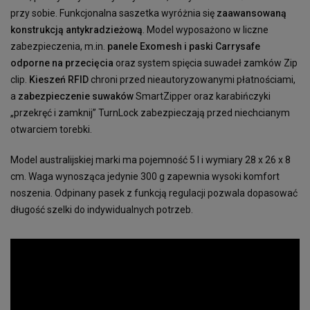
przy sobie. Funkcjonalna saszetka wyróżnia się
zaawansowaną
konstrukcją antykradzieżową
. Model wyposażono w liczne
zabezpieczenia, m.in.
panele Exomesh i paski Carrysafe
odporne na przecięcia
oraz system spięcia suwadeł zamków Zip
clip.
Kieszeń RFID
chroni przed nieautoryzowanymi płatnościami,
a
zabezpieczenie suwaków
SmartZipper oraz karabińczyki
„przekręć i zamknij” TurnLock zabezpieczają przed niechcianym
otwarciem torebki.
Model australijskiej marki ma pojemność 5 l i wymiary 28 x 26 x 8
cm. Waga wynosząca jedynie 300 g zapewnia wysoki komfort
noszenia. Odpinany pasek z funkcją regulacji pozwala dopasować
długość szelki do indywidualnych potrzeb.