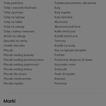
Torby podróżne
Pudełka prezentowe i akcesoria
Torby i saszetki biodrowe
Buty
Torby sportowe
Buty męskie
Torby na laptopa
Buty damskie
Torby na tablet
Akcesoria
Torby na zakupy
Akcesoria podróżne
Torby i sakwy rowerowe
Kubki termiczne
Wózki na zakupy
Butelki termiczne
Saszetki na ramię
Termosy
Torebki damskie
Butelki na wodę
Plecaki
Etui na laptopa lub tablet
Plecaki według budowy
Portfele
Plecaki według przeznaczenia
Przenośne ekspresy do kawy
Plecaki według pojemności
Scyzoryki i noże
Plecaki według koloru
Breloczki
Plecaki dla dzieci
Paski do spodni
Plecaki młodzieżowe
Nowości
Plecaki męskie
Promocje
Marki