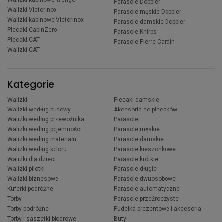
Walizki kabinowe Wenger
Parasole Doppler
Walizki Victorinox
Parasole męskie Doppler
Walizki kabinowe Victorinox
Parasole damskie Doppler
Plecaki CabinZero
Parasole Knirps
Plecaki CAT
Parasole Pierre Cardin
Walizki CAT
Kategorie
Walizki
Plecaki damskie
Walizki według budowy
Akcesoria do plecaków
Walizki według przewoźnika
Parasole
Walizki według pojemności
Parasole męskie
Walizki według materiału
Parasole damskie
Walizki według koloru
Parasole kieszonkowe
Walizki dla dzieci
Parasole krótkie
Walizki pilotki
Parasole długie
Walizki biznesowe
Parasole dwuosobowe
Kuferki podróżne
Parasole automatyczne
Torby
Parasole przeźroczyste
Torby podróżne
Pudełka prezentowe i akcesoria
Torby i saszetki biodrowe
Buty