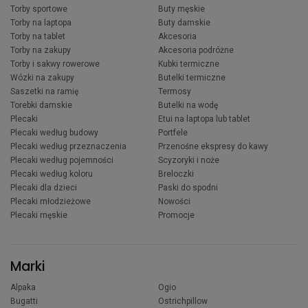
Torby sportowe
Buty męskie
Torby na laptopa
Buty damskie
Torby na tablet
Akcesoria
Torby na zakupy
Akcesoria podróżne
Torby i sakwy rowerowe
Kubki termiczne
Wózki na zakupy
Butelki termiczne
Saszetki na ramię
Termosy
Torebki damskie
Butelki na wodę
Plecaki
Etui na laptopa lub tablet
Plecaki według budowy
Portfele
Plecaki według przeznaczenia
Przenośne ekspresy do kawy
Plecaki według pojemności
Scyzoryki i noże
Plecaki według koloru
Breloczki
Plecaki dla dzieci
Paski do spodni
Plecaki młodzieżowe
Nowości
Plecaki męskie
Promocje
Marki
Alpaka
Ogio
Bugatti
Ostrichpillow