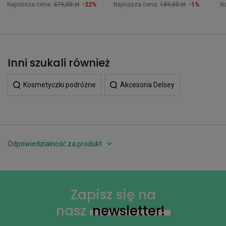
Najniższa cena:
379,00 zł
-22%
Najniższa cena:
189,00 zł
-1%
N
Inni szukali również
Kosmetyczki podróżne
Akcesoria Delsey
Odpowiedzialność za produkt
Zapisz się na
nasz
newsletter!