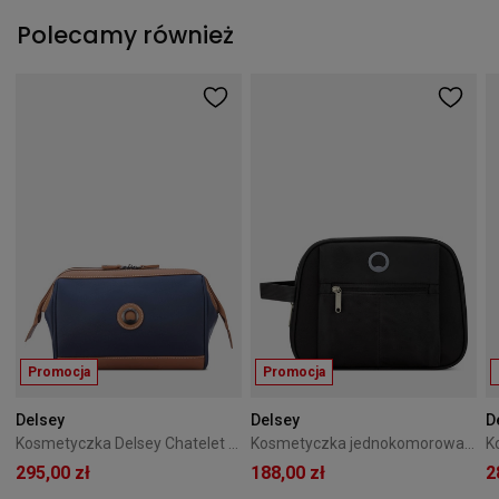
Polecamy również
Promocja
Promocja
Delsey
Delsey
D
Kosmetyczka Delsey Chatelet Air 2.0 9L Niebieska
Kosmetyczka jednokomorowa Delsey Visa Pin Up 5 Black
295,00 zł
188,00 zł
2