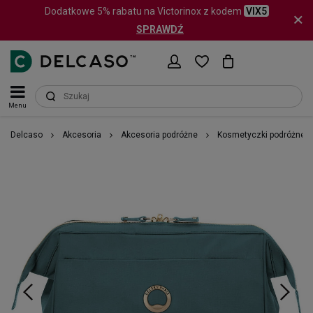
Dodatkowe 5% rabatu na Victorinox z kodem
VIX5
SPRAWDŹ
Menu
Delcaso
Akcesoria
Akcesoria podróżne
Kosmetyczki podróżne