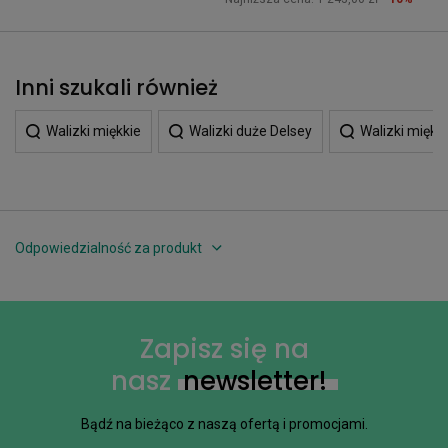
Inni szukali również
Walizki miękkie
Walizki duże Delsey
Walizki miękk
Odpowiedzialność za produkt
Zapisz się na
nasz
newsletter!
Bądź na bieżąco z naszą ofertą i promocjami.