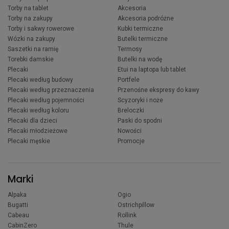
Torby na tablet
Akcesoria
Torby na zakupy
Akcesoria podróżne
Torby i sakwy rowerowe
Kubki termiczne
Wózki na zakupy
Butelki termiczne
Saszetki na ramię
Termosy
Torebki damskie
Butelki na wodę
Plecaki
Etui na laptopa lub tablet
Plecaki według budowy
Portfele
Plecaki według przeznaczenia
Przenośne ekspresy do kawy
Plecaki według pojemności
Scyzoryki i noże
Plecaki według koloru
Breloczki
Plecaki dla dzieci
Paski do spodni
Plecaki młodzieżowe
Nowości
Plecaki męskie
Promocje
Marki
Alpaka
Ogio
Bugatti
Ostrichpillow
Cabeau
Rollink
CabinZero
Thule