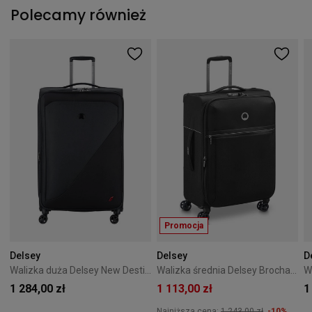
Polecamy również
Promocja
Delsey
Delsey
D
Walizka duża Delsey New Destination 78 cm Czarna
Walizka średnia Delsey Brochant 2.0 67 cm Czarna
1 284,00 zł
1 113,00 zł
1
Najniższa cena:
1 243,00 zł
-10%