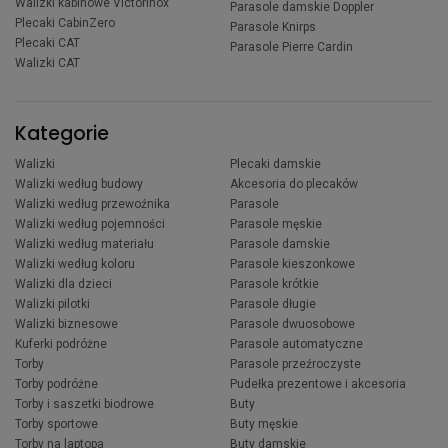
Walizki kabinowe Victorinox
Parasole damskie Doppler
Plecaki CabinZero
Parasole Knirps
Plecaki CAT
Parasole Pierre Cardin
Walizki CAT
Kategorie
Walizki
Plecaki damskie
Walizki według budowy
Akcesoria do plecaków
Walizki według przewoźnika
Parasole
Walizki według pojemności
Parasole męskie
Walizki według materiału
Parasole damskie
Walizki według koloru
Parasole kieszonkowe
Walizki dla dzieci
Parasole krótkie
Walizki pilotki
Parasole długie
Walizki biznesowe
Parasole dwuosobowe
Kuferki podróżne
Parasole automatyczne
Torby
Parasole przeźroczyste
Torby podróżne
Pudełka prezentowe i akcesoria
Torby i saszetki biodrowe
Buty
Torby sportowe
Buty męskie
Torby na laptopa
Buty damskie