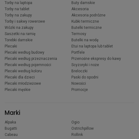
Torby na laptopa
Buty damskie
Torby na tablet
Akcesoria
Torby na zakupy
Akcesoria podróżne
Torby i sakwy rowerowe
Kubki termiczne
Wózki na zakupy
Butelki termiczne
Saszetki na ramię
Termosy
Torebki damskie
Butelki na wodę
Plecaki
Etui na laptopa lub tablet
Plecaki według budowy
Portfele
Plecaki według przeznaczenia
Przenośne ekspresy do kawy
Plecaki według pojemności
Scyzoryki i noże
Plecaki według koloru
Breloczki
Plecaki dla dzieci
Paski do spodni
Plecaki młodzieżowe
Nowości
Plecaki męskie
Promocje
Marki
Alpaka
Ogio
Bugatti
Ostrichpillow
Cabeau
Rollink