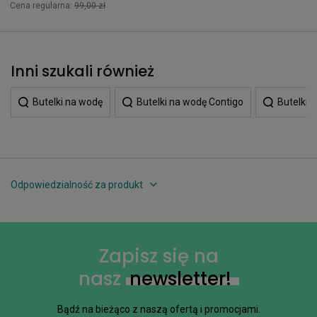
Cena regularna:
99,00 zł
Inni szukali również
Butelki na wodę
Butelki na wodę Contigo
Butelki d
Odpowiedzialność za produkt
Zapisz się na
nasz
newsletter!
Bądź na bieżąco z naszą ofertą i promocjami.