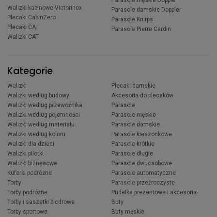
Parasole męskie Doppler
Walizki kabinowe Victorinox
Parasole damskie Doppler
Plecaki CabinZero
Parasole Knirps
Plecaki CAT
Parasole Pierre Cardin
Walizki CAT
Kategorie
Walizki
Plecaki damskie
Walizki według budowy
Akcesoria do plecaków
Walizki według przewoźnika
Parasole
Walizki według pojemności
Parasole męskie
Walizki według materiału
Parasole damskie
Walizki według koloru
Parasole kieszonkowe
Walizki dla dzieci
Parasole krótkie
Walizki pilotki
Parasole długie
Walizki biznesowe
Parasole dwuosobowe
Kuferki podróżne
Parasole automatyczne
Torby
Parasole przeźroczyste
Torby podróżne
Pudełka prezentowe i akcesoria
Torby i saszetki biodrowe
Buty
Torby sportowe
Buty męskie