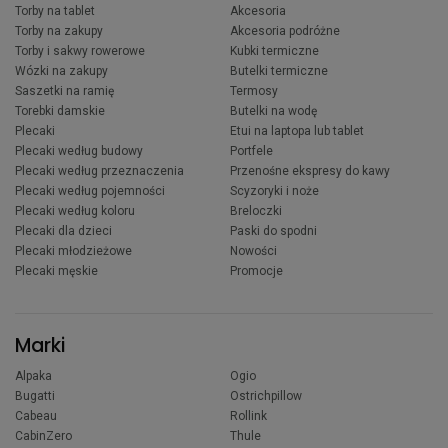
Torby na tablet
Akcesoria
Torby na zakupy
Akcesoria podróżne
Torby i sakwy rowerowe
Kubki termiczne
Wózki na zakupy
Butelki termiczne
Saszetki na ramię
Termosy
Torebki damskie
Butelki na wodę
Plecaki
Etui na laptopa lub tablet
Plecaki według budowy
Portfele
Plecaki według przeznaczenia
Przenośne ekspresy do kawy
Plecaki według pojemności
Scyzoryki i noże
Plecaki według koloru
Breloczki
Plecaki dla dzieci
Paski do spodni
Plecaki młodzieżowe
Nowości
Plecaki męskie
Promocje
Marki
Alpaka
Ogio
Bugatti
Ostrichpillow
Cabeau
Rollink
CabinZero
Thule