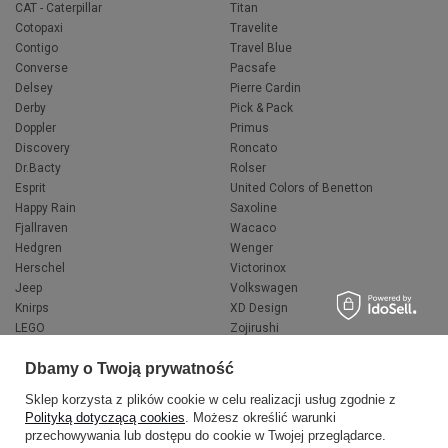
CAT - Caterpillar
Titan
Cotopaxi
Travelite
Contigo
Travel Blue
Converse
Pacsafe
Delsey
Pierre Cardin
Derby
Pick & Pack
Doppler
Primus
Discovery
Roncato
Dr.Bacty
Rolser
Esprit
United Colors of Benetton
Happy Rain
Saxoline
Fjallraven
Wacaco
Hedgren
Wenger
Herschel
Victorinox
Jeep
Volkswagen
Knirps
XD Design
LEGO
Zojirushi
Muitomas
FLYNKA
Dbamy o Twoją prywatność
National Geographic
VANS
Sklep korzysta z plików cookie w celu realizacji usług zgodnie z
Polityką dotyczącą cookies
. Możesz określić warunki
przechowywania lub dostępu do cookie w Twojej przeglądarce.