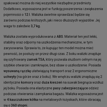
spakować można do niej wszystkie niezbędne przedmioty.
Dodatkowo, wyposażona jest w funkcję poszerzenia i zwiększenia
pojemności o
12 l.
Walizka świetnie sprawdzać będzie się
zarówno podczas krótszych, jak i nieco dłuższych wyjazdów. Jej
waga to zaledwie
3,7 kg.
Walizka została wyprodukowana z
ABS
. Materiał ten jest lekki,
stabilny oraz odporny na uszkodzenia mechaniczne, w tym
zarysowania. Sprawia to, że kupując ten model można mieć
pewność, że posłuży on przez długi czas. Z boku walizki znajduje
się szyfrowany
zamek TSA
, który pozwala służbom celnym na jej
szybkie otwarcie i zamknięcie, bez obaw o uszkodzenie. Posiada
wysuwaną rączkę
ułatwiającą transport oraz 2 ergonomiczne
uchwyty
(na górze oraz z boku). We wnętrzu walizki znajdują się 2
identyczne
komory
oraz
duża kieszeń
na suwak biegnąca wzdłuż
jej boku. Posiada ona elastyczne
pasy
z
abezpieczające
odzież
podczas otwierania i zamykania bagażu. Walizka wyposażona jest
w
4 kauczukowe kółka
na metalowych łożyskach, które obracają
się o
360 stopni.