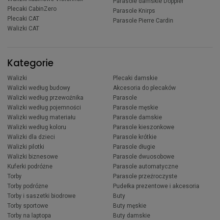
Parasole damskie Doppler
Plecaki CabinZero
Parasole Knirps
Plecaki CAT
Parasole Pierre Cardin
Walizki CAT
Kategorie
Walizki
Plecaki damskie
Walizki według budowy
Akcesoria do plecaków
Walizki według przewoźnika
Parasole
Walizki według pojemności
Parasole męskie
Walizki według materiału
Parasole damskie
Walizki według koloru
Parasole kieszonkowe
Walizki dla dzieci
Parasole krótkie
Walizki pilotki
Parasole długie
Walizki biznesowe
Parasole dwuosobowe
Kuferki podróżne
Parasole automatyczne
Torby
Parasole przeźroczyste
Torby podróżne
Pudełka prezentowe i akcesoria
Torby i saszetki biodrowe
Buty
Torby sportowe
Buty męskie
Torby na laptopa
Buty damskie