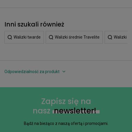
Inni szukali również
Walizki twarde
Walizki średnie Travelite
Walizki t
Odpowiedzialność za produkt
Zapisz się na
nasz
newsletter!
Bądź na bieżąco z naszą ofertą i promocjami.