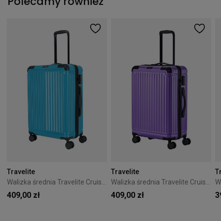
Polecamy również
Travelite
Travelite
T
Walizka średnia Travelite Cruise 67 cm turkusowa
Walizka średnia Travelite Cruise 67 cm fioletowa
409,00 zł
409,00 zł
3