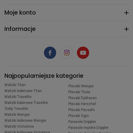
Moje konto
Informacje
Najpopularniejsze kategorie
Walizki Titan
Plecaki Wenger
Walizki kabinowe Titan
Plecaki Thule
Walizki Travelite
Plecaki Fjallraven
Walizki kabinowe Travelite
Plecaki Herschel
Torby Travelite
Plecaki Pacsafe
Walizki Wenger
Plecaki Ogio
Walizki kabinowe Wenger
Parasole Doppler
Walizki Victorinox
Parasole męskie Doppler
Walizki kabinowe Victorinox