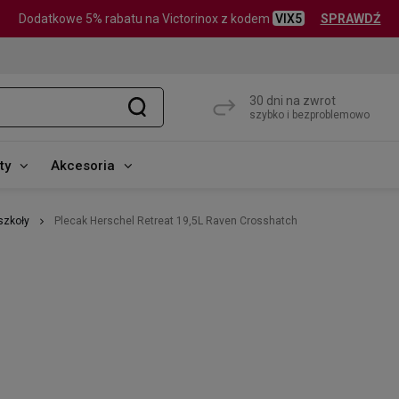
Dodatkowe 5% rabatu na Victorinox z kodem
VIX5
SPRAWDŹ
30 dni na zwrot
szybko i bezproblemowo
ty
Akcesoria
szkoły
Plecak Herschel Retreat 19,5L Raven Crosshatch