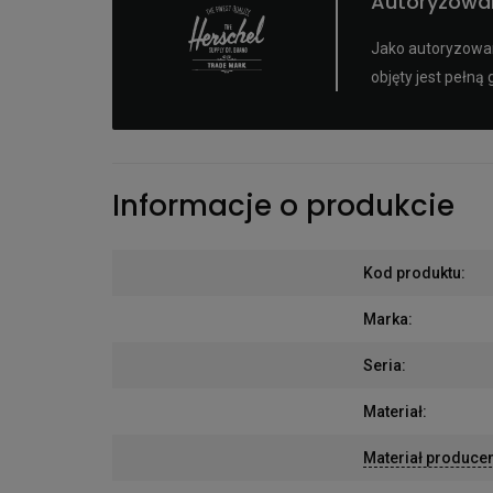
Autoryzowan
Jako autoryzowan
objęty jest pełn
Informacje o produkcie
Kod produktu
:
Marka
:
Seria
:
Materiał
:
Materiał produce