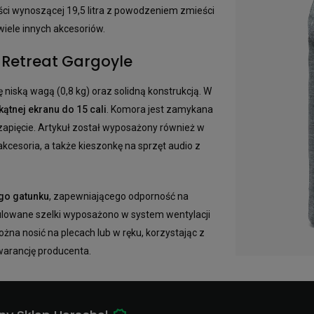
ości wynoszącej 19,5 litra z powodzeniem zmieści
wiele innych akcesoriów.
 Retreat Gargoyle
 niską wagą (0,8 kg) oraz solidną konstrukcją. W
ątnej ekranu do 15 cali
. Komora jest zamykana
apięcie. Artykuł został wyposażony również w
cesoria, a także kieszonkę na sprzęt audio z
go gatunku
, zapewniającego odporność na
gulowane szelki wyposażono w system wentylacji
na nosić na plecach lub w ręku, korzystając z
warancję producenta.