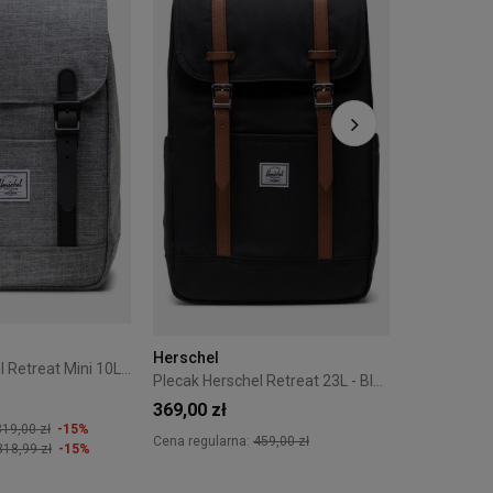
299,00 zł
Cena regular
Herschel
Plecak Herschel Retreat Mini 10L - Raven
Plecak Herschel Retreat 23L - Black
369,00 zł
319,00 zł
-15%
Cena regularna:
459,00 zł
318,99 zł
-15%
+5