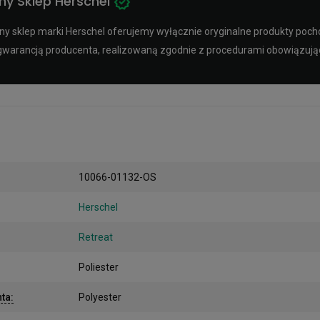
y Sklep Herschel
y sklep marki Herschel oferujemy wyłącznie oryginalne produkty pocho
ą gwarancją producenta, realizowaną zgodnie z procedurami obowiązuj
10066-01132-OS
Herschel
Retreat
Poliester
nta
:
Polyester