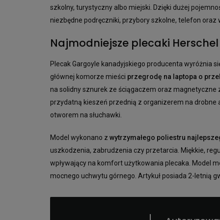
szkolny, turystyczny albo miejski. Dzięki dużej pojemn
niezbędne podręczniki, przybory szkolne, telefon oraz 
Najmodniejsze plecaki Herschel
Plecak Gargoyle kanadyjskiego producenta wyróżnia się
głównej komorze mieści
przegrodę na laptopa o przek
na solidny sznurek ze ściągaczem oraz magnetyczne z
przydatną kieszeń przednią z organizerem na drobne ak
otworem na słuchawki.
Model wykonano z
wytrzymałego poliestru najlepsze
uszkodzenia, zabrudzenia czy przetarcia. Miękkie, re
wpływający na komfort użytkowania plecaka. Model moż
mocnego uchwytu górnego. Artykuł posiada 2-letnią g