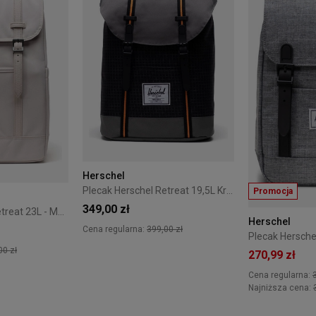
Herschel
Plecak Herschel Retreat 19,5L Kratka
Promocja
349,00 zł
Plecak Herschel Retreat 23L - MoonBeam
Herschel
Cena regularna:
399,00 zł
00 zł
270,99 zł
Cena regularna:
+5
Najniższa cena: