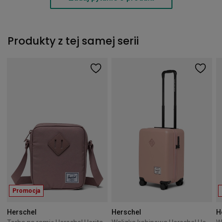
Produkty z tej samej serii
Promocja
Herschel
Herschel
H