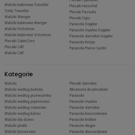
Plecaki Fjallraven
Walizki kabinowe Travelite
Plecaki Herschel
Torby Travelite
Plecaki Pacsafe
Walizki Wenger
Plecaki Ogio
Walizki kabinowe Wenger
Parasole Doppler
Walizki Victorinox
Parasole męskie Doppler
Walizki kabinowe Victorinox
Parasole damskie Doppler
Plecaki CabinZero
Parasole Knirps
Plecaki CAT
Parasole Pierre Cardin
Walizki CAT
Kategorie
Walizki
Plecaki damskie
Walizki według budowy
Akcesoria do plecaków
Walizki według przewoźnika
Parasole
Walizki według pojemności
Parasole męskie
Walizki według materiału
Parasole damskie
Walizki według koloru
Parasole kieszonkowe
Walizki dla dzieci
Parasole krótkie
Walizki pilotki
Parasole długie
Walizki biznesowe
Parasole dwuosobowe