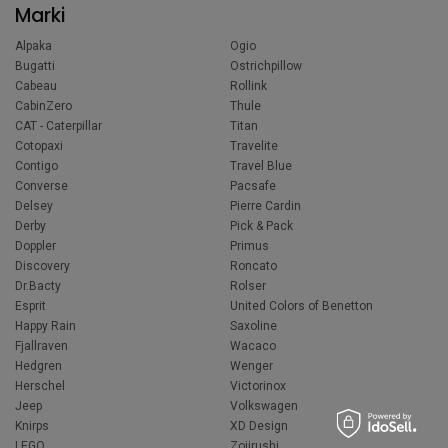
Marki
Alpaka
Ogio
Bugatti
Ostrichpillow
Cabeau
Rollink
CabinZero
Thule
CAT - Caterpillar
Titan
Cotopaxi
Travelite
Contigo
Travel Blue
Converse
Pacsafe
Delsey
Pierre Cardin
Derby
Pick & Pack
Doppler
Primus
Discovery
Roncato
Dr.Bacty
Rolser
Esprit
United Colors of Benetton
Happy Rain
Saxoline
Fjallraven
Wacaco
Hedgren
Wenger
Herschel
Victorinox
Jeep
Volkswagen
Knirps
XD Design
LEGO
Zojirushi