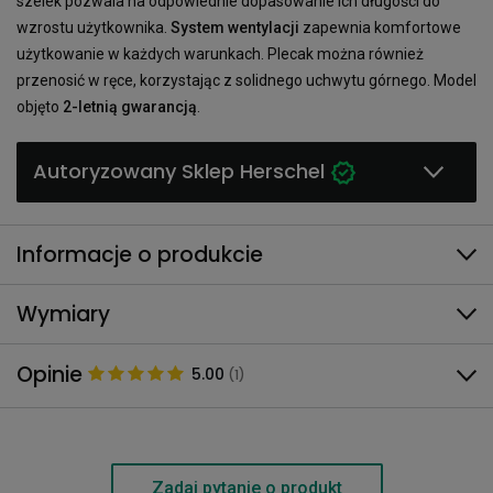
szelek pozwala na odpowiednie dopasowanie ich długości do
wzrostu użytkownika.
System wentylacji
zapewnia komfortowe
użytkowanie w każdych warunkach. Plecak można również
przenosić w ręce, korzystając z solidnego uchwytu górnego. Model
objęto
2-letnią gwarancją
.
Autoryzowany Sklep Herschel
Informacje o produkcie
Wymiary
Opinie
5.00
(1)
Zadaj pytanie o produkt