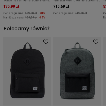
Torba na ramię Herschel Heritage 2,6L - Ash Rose
Walizka kabinowa Herschel Heritage 50 cm Różowa
135,99 zł
715,69 zł
8
Cena regularna:
189,00 zł
-28%
Cena regularna:
849,00 zł
C
Najniższa cena:
159,99 zł
-15%
N
Polecamy również