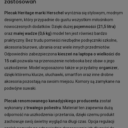
zastosowań
Plecak Heritage marki Herschel
wyróżnia się stylowym, modnym
designem, który przypadnie do gustu wszystkim miłośnikom
nowoczesnych dodatków. Dzięki dużej
pojemności (21,5 litra)
oraz
małej wadze (0,6 kg)
model ten jest również bardzo
praktyczny. Bez trudu pomieści niezbędne podręczniki szkolne,
akcesoria biurowe, ubrania oraz wiele innych przedmiotów.
Odpowiednio zabezpieczona
kieszeń na laptopa o wielkości do
15 cali
pozwala na przenoszenie notebooka bez obaw o jego
uszkodzenie. Model wyposażono także w przydatny
organizer
,
dzięki któremu klucze, słuchawki, smartfon oraz inne drobne
akcesoria pozostają na swoim miejscu. Komory są zamykane na
podwójne suwaki.
Plecak renomowanego kanadyjskiego producenta
został
wykonany z
trwałego poliestru
. Materiał ten zapewnia dużą
odporność na uszkodzenia i przetarcia, dzięki czemu produkt
zachowuje swój świetny wygląd na długi czas. Opcja regulacji