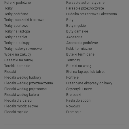
Kuferki podróżne
Parasole automatyczne
Torby
Parasole przeźroczyste
Torby podróżne
Pudełka prezentowe i akcesoria
Torby i saszetki biodrowe
Buty
Torby sportowe
Buty męskie
Torby na laptopa
Buty damskie
Torby na tablet
Akcesoria
Torby na zakupy
Akcesoria podróżne
Torby i sakwy rowerowe
Kubki termiczne
Wózki na zakupy
Butelki termiczne
Saszetki na ramię
Termosy
Torebki damskie
Butelki na wodę
Plecaki
Etui na laptopa lub tablet
Plecaki według budowy
Portfele
Plecaki według przeznaczenia
Przenośne ekspresy do kawy
Plecaki według pojemności
Scyzoryki i noże
Plecaki według koloru
Breloczki
Plecaki dla dzieci
Paski do spodni
Plecaki młodzieżowe
Nowości
Plecaki męskie
Promocje