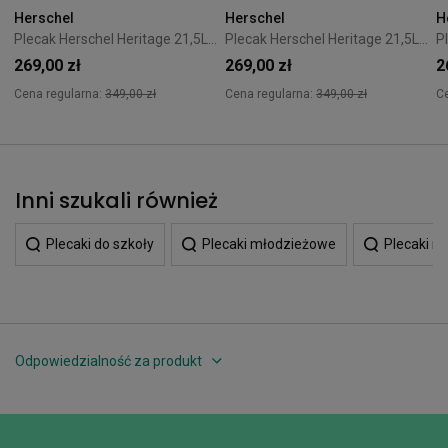
Herschel
Herschel
H
Plecak Herschel Heritage 21,5L Black
Plecak Herschel Heritage 21,5L Raven Crosshatch
269,00 zł
269,00 zł
2
Cena regularna:
349,00 zł
Cena regularna:
349,00 zł
C
Inni szukali również
Plecaki do szkoły
Plecaki młodzieżowe
Plecaki mi
Odpowiedzialność za produkt