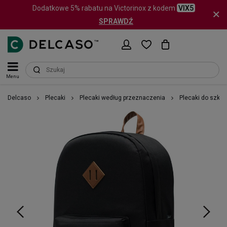
Dodatkowe 5% rabatu na Victorinox z kodem
VIX5
SPRAWDŹ
Menu
Delcaso
Plecaki
Plecaki według przeznaczenia
Plecaki do szkoł