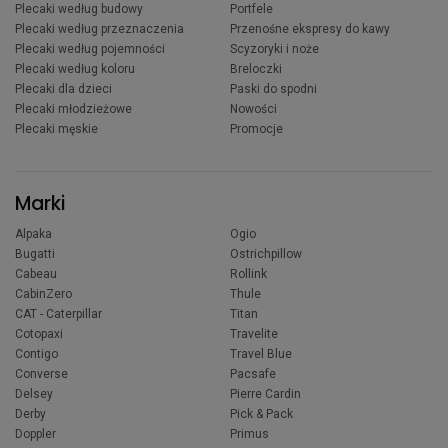
Plecaki według budowy
Portfele
Plecaki według przeznaczenia
Przenośne ekspresy do kawy
Plecaki według pojemności
Scyzoryki i noże
Plecaki według koloru
Breloczki
Plecaki dla dzieci
Paski do spodni
Plecaki młodzieżowe
Nowości
Plecaki męskie
Promocje
Marki
Alpaka
Ogio
Bugatti
Ostrichpillow
Cabeau
Rollink
CabinZero
Thule
CAT - Caterpillar
Titan
Cotopaxi
Travelite
Contigo
Travel Blue
Converse
Pacsafe
Delsey
Pierre Cardin
Derby
Pick & Pack
Doppler
Primus