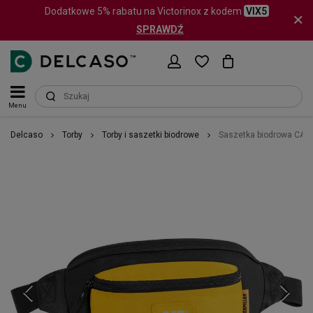
Dodatkowe 5% rabatu na Victorinox z kodem
VIX5
SPRAWDŹ
Menu
Delcaso
Torby
Torby i saszetki biodrowe
Saszetka biodrowa CAT 