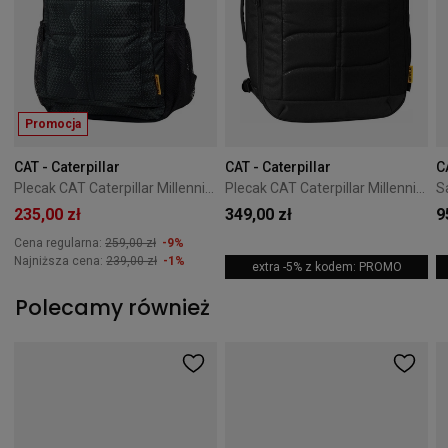
Promocja
CAT - Caterpillar
CAT - Caterpillar
C
Plecak CAT Caterpillar Millennial 31l Black Streamline
Plecak CAT Caterpillar Millennial Classic 35L Black
235,00 zł
349,00 zł
9
Cena regularna:
259,00 zł
-9%
Najniższa cena:
239,00 zł
-1%
extra -5% z kodem: PROMO
Polecamy również