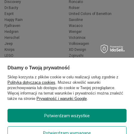
Discovery
Roncato
Dr.Bacty
Rolser
Esprit
United Colors of Benetton
Happy Rain
Saxoline
Fjallraven
Wacaco
Hedgren
Wenger
Herschel
Victorinox
Jeep
Volkswagen
Knirps
XD Design
LEGO
Zojirushi
Muitomas
FLYNKA
Dbamy o Twoją prywatność
National Geographic
VANS
Sklep korzysta z plików cookie w celu realizacji usług zgodnie z
Polityką dotyczącą cookies
. Możesz określić warunki
przechowywania lub dostępu do cookie w Twojej przeglądarce.
Więcej informacji na temat warunków i prywatności można znaleźć
także na stronie
Prywatność i warunki Google
.
Potwierdzam wszystkie
Copyright © 2026
delcaso.pl
. Wszelkie prawa zastrzeżone.
Potwierdzam wymagane