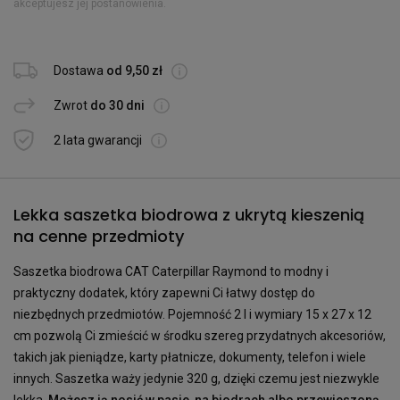
akceptujesz jej postanowienia.
Dostawa
od 9,50 zł
Zwrot
do 30 dni
2 lata gwarancji
Lekka saszetka biodrowa z ukrytą kieszenią
na cenne przedmioty
Saszetka biodrowa CAT Caterpillar Raymond to modny i
praktyczny dodatek, który zapewni Ci łatwy dostęp do
niezbędnych przedmiotów. Pojemność 2 l i wymiary 15 x 27 x 12
cm pozwolą Ci zmieścić w środku szereg przydatnych akcesoriów,
takich jak pieniądze, karty płatnicze, dokumenty, telefon i wiele
innych. Saszetka waży jedynie 320 g, dzięki czemu jest niezwykle