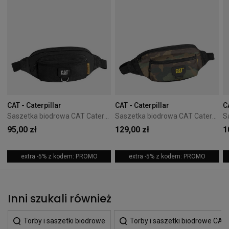
CAT - Caterpillar
CAT - Caterpillar
C
Saszetka biodrowa CAT Caterpillar Raymond czarna
Saszetka biodrowa CAT Caterpillar Raymond Camouflage
95,00 zł
129,00 zł
1
extra -5% z kodem: PROMO
extra -5% z kodem: PROMO
Inni szukali również
Torby i saszetki biodrowe
Torby i saszetki biodrowe CAT -