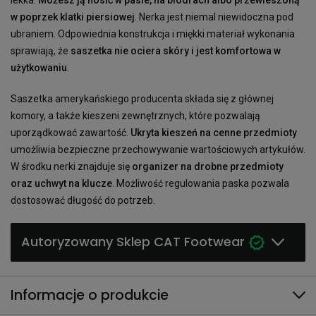
lekka.
Możesz ją nosić w pasie, na biodrach albo przewieszoną
w poprzek klatki piersiowej
. Nerka jest niemal niewidoczna pod
ubraniem. Odpowiednia konstrukcja i miękki materiał wykonania
sprawiają, że
saszetka nie ociera skóry i jest komfortowa w
użytkowaniu
.
Saszetka amerykańskiego producenta składa się z głównej
komory, a także kieszeni zewnętrznych, które pozwalają
uporządkować zawartość.
Ukryta kieszeń na cenne przedmioty
umożliwia bezpieczne przechowywanie wartościowych artykułów.
W środku nerki znajduje się
organizer na drobne przedmioty
oraz uchwyt na klucze
. Możliwość regulowania paska pozwala
dostosować długość do potrzeb.
Autoryzowany Sklep CAT Footwear
Informacje o produkcie