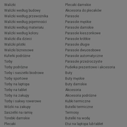
Walizki
Plecaki damskie
Walizki według budowy
Akcesoria do plecaków
Walizki według przewoźnika
Parasole
Walizki według pojemności
Parasole męskie
Walizki według materiału
Parasole damskie
Walizki według koloru
Parasole kieszonkowe
Walizki dla dzieci
Parasole krótkie
Walizki pilotki
Parasole długie
Walizki biznesowe
Parasole dwuosobowe
Kuferki podróżne
Parasole automatyczne
Torby
Parasole przeźroczyste
Torby podróżne
Pudełka prezentowe i akcesoria
Torby i saszetki biodrowe
Buty
Torby sportowe
Buty męskie
Torby na laptopa
Buty damskie
Torby na tablet
Akcesoria
Torby na zakupy
Akcesoria podróżne
Torby i sakwy rowerowe
Kubki termiczne
Wózki na zakupy
Butelki termiczne
Saszetki na ramię
Termosy
Torebki damskie
Butelki na wodę
Plecaki
Etui na laptopa lub tablet