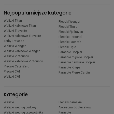
Najpopularniejsze kategorie
Walizki Titan
Plecaki Wenger
Walizki kabinowe Titan
Plecaki Thule
Walizki Travelite
Plecaki Fjallraven
Walizki kabinowe Travelite
Plecaki Herschel
Torby Travelite
Plecaki Pacsafe
Walizki Wenger
Plecaki Ogio
Walizki kabinowe Wenger
Parasole Doppler
Walizki Victorinox
Parasole męskie Doppler
Walizki kabinowe Victorinox
Parasole damskie Doppler
Plecaki CabinZero
Parasole Knirps
Plecaki CAT
Parasole Pierre Cardin
Walizki CAT
Kategorie
Walizki
Plecaki damskie
Walizki według budowy
Akcesoria do plecaków
Walizki według przewoźnika
Parasole