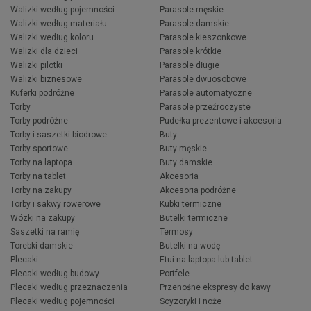
Walizki według pojemności
Parasole męskie
Walizki według materiału
Parasole damskie
Walizki według koloru
Parasole kieszonkowe
Walizki dla dzieci
Parasole krótkie
Walizki pilotki
Parasole długie
Walizki biznesowe
Parasole dwuosobowe
Kuferki podróżne
Parasole automatyczne
Torby
Parasole przeźroczyste
Torby podróżne
Pudełka prezentowe i akcesoria
Torby i saszetki biodrowe
Buty
Torby sportowe
Buty męskie
Torby na laptopa
Buty damskie
Torby na tablet
Akcesoria
Torby na zakupy
Akcesoria podróżne
Torby i sakwy rowerowe
Kubki termiczne
Wózki na zakupy
Butelki termiczne
Saszetki na ramię
Termosy
Torebki damskie
Butelki na wodę
Plecaki
Etui na laptopa lub tablet
Plecaki według budowy
Portfele
Plecaki według przeznaczenia
Przenośne ekspresy do kawy
Plecaki według pojemności
Scyzoryki i noże