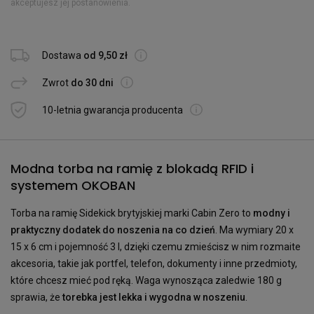
akceptujesz jej postanowienia.
Dostawa
od 9,50 zł
Zwrot
do 30 dni
10-letnia gwarancja producenta
Modna torba na ramię z blokadą RFID i
systemem OKOBAN
Torba na ramię Sidekick brytyjskiej marki Cabin Zero to
modny i
praktyczny dodatek do noszenia na co dzień
. Ma wymiary 20 x
15 x 6 cm i pojemność 3 l, dzięki czemu zmieścisz w nim rozmaite
akcesoria, takie jak portfel, telefon, dokumenty i inne przedmioty,
które chcesz mieć pod ręką. Waga wynosząca zaledwie 180 g
sprawia, że
torebka jest lekka i wygodna w noszeniu
.