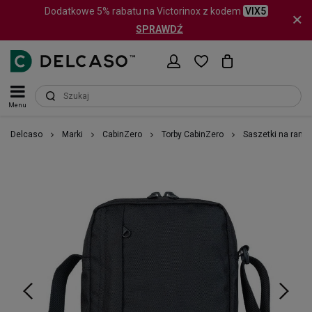
Dodatkowe 5% rabatu na Victorinox z kodem
VIX5
SPRAWDŹ
Menu
Delcaso
Marki
CabinZero
Torby CabinZero
Saszetki na ramię