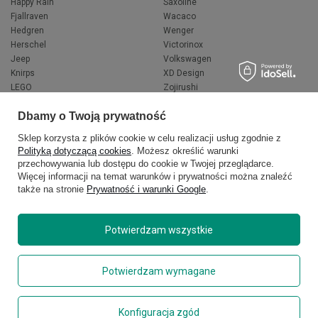
Happy Rain
Saxoline
Fjallraven
Wacaco
Hedgren
Wenger
Herschel
Victorinox
Jeep
Volkswagen
Knirps
XD Design
LEGO
Zojirushi
Muitomas
FLYNKA
Dbamy o Twoją prywatność
National Geographic
VANS
Sklep korzysta z plików cookie w celu realizacji usług zgodnie z
Polityką dotyczącą cookies
. Możesz określić warunki
przechowywania lub dostępu do cookie w Twojej przeglądarce.
Więcej informacji na temat warunków i prywatności można znaleźć
także na stronie
Prywatność i warunki Google
.
Potwierdzam wszystkie
Copyright © 2026
delcaso.pl
. Wszelkie prawa zastrzeżone.
Potwierdzam wymagane
Polityka prywatności
Zarządzaj plikami cookie
Konfiguracja zgód
Regulamin