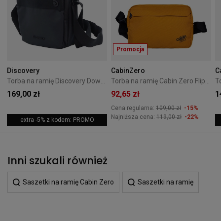
Promocja
Discovery
CabinZero
C
Torba na ramię Discovery Downtown - czarna
Torba na ramię Cabin Zero Flipside - pomarańczowa
169,00 zł
92,65 zł
1
Cena regularna:
109,00 zł
-15%
Najniższa cena:
119,00 zł
-22%
extra -5% z kodem: PROMO
Inni szukali również
Saszetki na ramię Cabin Zero
Saszetki na ramię