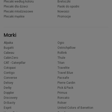
Plecaki według koloru
Breloczki
Plecaki dla dzieci
Paski do spodni
Plecaki młodzieżowe
Nowości
Plecaki męskie
Promocje
Marki
Alpaka
Ogio
Bugatti
Ostrichpillow
Cabeau
Rollink
CabinZero
Thule
CAT - Caterpillar
Titan
Cotopaxi
Travelite
Contigo
Travel Blue
Converse
Pacsafe
Delsey
Pierre Cardin
Derby
Pick & Pack
Doppler
Primus
Discovery
Roncato
Dr.Bacty
Rolser
Esprit
United Colors of Benetton