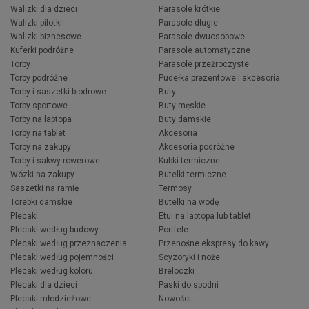
Walizki dla dzieci
Parasole krótkie
Walizki pilotki
Parasole długie
Walizki biznesowe
Parasole dwuosobowe
Kuferki podróżne
Parasole automatyczne
Torby
Parasole przeźroczyste
Torby podróżne
Pudełka prezentowe i akcesoria
Torby i saszetki biodrowe
Buty
Torby sportowe
Buty męskie
Torby na laptopa
Buty damskie
Torby na tablet
Akcesoria
Torby na zakupy
Akcesoria podróżne
Torby i sakwy rowerowe
Kubki termiczne
Wózki na zakupy
Butelki termiczne
Saszetki na ramię
Termosy
Torebki damskie
Butelki na wodę
Plecaki
Etui na laptopa lub tablet
Plecaki według budowy
Portfele
Plecaki według przeznaczenia
Przenośne ekspresy do kawy
Plecaki według pojemności
Scyzoryki i noże
Plecaki według koloru
Breloczki
Plecaki dla dzieci
Paski do spodni
Plecaki młodzieżowe
Nowości