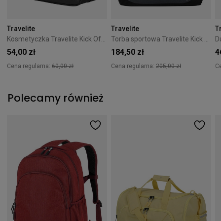
Travelite
Travelite
T
Kosmetyczka Travelite Kick Off czarna
Torba sportowa Travelite Kick Off XL antracytowa
54,00 zł
184,50 zł
4
Cena regularna:
60,00 zł
Cena regularna:
205,00 zł
C
Polecamy również