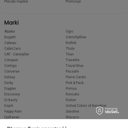
Plecaki męskie
Promocje
Marki
Alpaka
Ogio
Bugatti
Ostrichpillow
Cabeau
Rollink
CabinZero
Thule
CAT - Caterpillar
Titan
Cotopaxi
Travelite
Contigo
Travel Blue
Converse
Pacsafe
Delsey
Pierre Cardin
Derby
Pick & Pack
Doppler
Primus
Discovery
Roncato
Dr.Bacty
Rolser
Esprit
United Colors of Benetton
Happy Rain
Saxoline
Fjallraven
Wacaco
Hedgren
Wenger