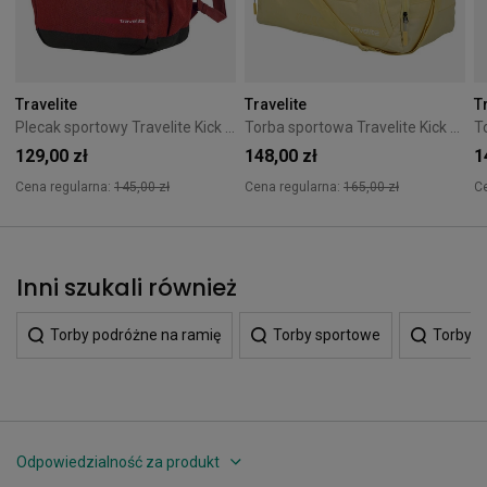
Travelite
Travelite
T
Plecak sportowy Travelite Kick Off L czerwony
Torba sportowa Travelite Kick Off M Vanilla
129,00 zł
148,00 zł
1
Cena regularna:
145,00 zł
Cena regularna:
165,00 zł
C
Inni szukali również
Torby podróżne na ramię
Torby sportowe
Torby p
Odpowiedzialność za produkt