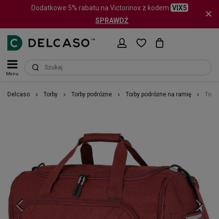
Dodatkowe 5% rabatu na Victorinox z kodem
VIX5
SPRAWDŹ
Menu
Delcaso
Torby
Torby podróżne
Torby podróżne na ramię
Torba