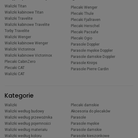
Walizki Titan
Plecaki Wenger
Walizki kabinowe Titan
Plecaki Thule
Walizki Travelite
Plecaki Fjallraven
Walizki kabinowe Travelite
Plecaki Herschel
Torby Travelite
Plecaki Pacsafe
Walizki Wenger
Plecaki Ogio
Walizki kabinowe Wenger
Parasole Doppler
Walizki Victorinox
Parasole męskie Doppler
Walizki kabinowe Victorinox
Parasole damskie Doppler
Plecaki CabinZero
Parasole Knirps
Plecaki CAT
Parasole Pierre Cardin
Walizki CAT
Kategorie
Walizki
Plecaki damskie
Walizki według budowy
Akcesoria do plecaków
Walizki według przewoźnika
Parasole
Walizki według pojemności
Parasole męskie
Walizki według materiału
Parasole damskie
Walizki według koloru
Parasole kieszonkowe