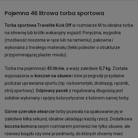
Pojemna 46 litrowa torba sportowa
Torba sportowa Travelite Kick Off
w rozmiarze M to idealna torba
na siłownię lub krótki wakacyjny wyjazd. Poręczna, wygodna
(możliwość noszenia w ręce lub na ramieniu), pakowna i
wykonana z trwałego materiału (lekki poliester o strukturze
przypominającej plaster miodu).
Torba ma pojemność
45 litrów
, a waży zaledwie
0,7 kg
. Została
wyposażona w
kieszeń na obuwie
i inne przegrody przydatne
podczas uprawiania sportu (np. na kosmetyki, drobiazgi, ręcznik,
strój sportowy).
Odpinany pasek
z regulowaną długością jest
solidnie wykonany i spójny kolorystycznie z kolorem samej torby.
Górne szerokie otwarcie
torby pozwala na spakowanie jej w
zaledwie kilka sekund, idealnie układając każdą rzecz. Dodatkowa
boczna komora
swym rozmiarem pomieści nie tylko obuwie, ale
również książki czy inne przedmioty, do których chcemy mieć