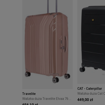
CAT - Caterpillar
Travelite
Walizka duża Travelite Elvaa 76 cm różowa
449,00 zł
656,10 zł