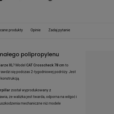
cane produkty
Opinie
Zadaj pytanie
ymałego polipropylenu
arze XL
? Model
CAT Crosscheck 78 cm
to
awdzi się podczas 2-tygodniowej podróży. Jest
 konstrukcją.
rpillar
został wyprodukowany z
awia, że walizka jest twarda, odporna na wilgoć i
a uszkodzenia mechaniczne niż modele