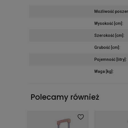
Możliwość posze
Wysokość [cm]
:
Szerokość [cm]
:
Grubość [cm]
:
Pojemność [litry]
:
Waga [kg]
:
Polecamy również