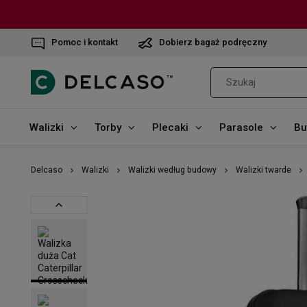
Pomoc i kontakt
Dobierz bagaż podręczny
Walizki
Torby
Plecaki
Parasole
Bu
Delcaso
Walizki
Walizki według budowy
Walizki twarde