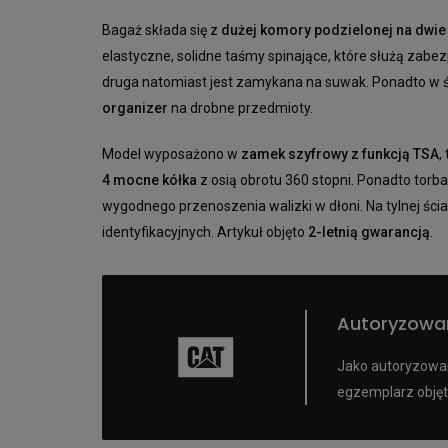
Bagaż składa się z
dużej komory podzielonej na dwie
elastyczne, solidne taśmy spinające, które służą zabe
druga natomiast jest zamykana na suwak. Ponadto w ś
organizer
na drobne przedmioty.
Model wyposażono w
zamek szyfrowy z funkcją TSA
,
4 mocne kółka
z osią obrotu 360 stopni. Ponadto torb
wygodnego przenoszenia walizki w dłoni. Na tylnej ści
identyfikacyjnych. Artykuł objęto
2-letnią gwarancją
.
Autoryzowa
Jako autoryzowan
egzemplarz objęt