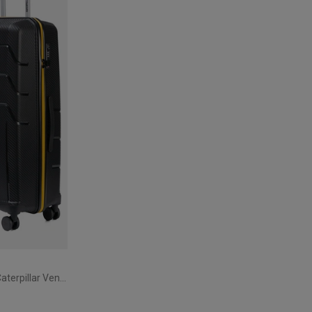
Walizka duża Cat Caterpillar Venture 80 cm Black