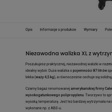
Opis
Informacje o produkcie
Wymiary
Pole
Niezawodna walizka XL z wytrz
Poszukujesz praktycznej, niezawodnej walizki w
rozmi
idealny wybór. Duża walizka o
pojemności 87 litrów
spr
lekka (
waży 4,5 kg
), a równocześnie cechuje się solidną
Czarny bagaż renomowanej
amerykańskiej firmy Cate
wysokogatunkowego polipropylenu
. Tworzywo to spr
wysoką temperaturę. Jest też bardziej wytrzymała n
wykonane np. z ABS-u.