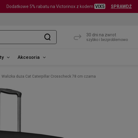
Dodatkowe 5% rabatu na Victorinox z kodem
VIX5
SPRAWDŹ
30 dni na zwrot
szybko i bezproblemowo
ty
Akcesoria
Walizka duża Cat Caterpillar Crosscheck 78 cm czarna