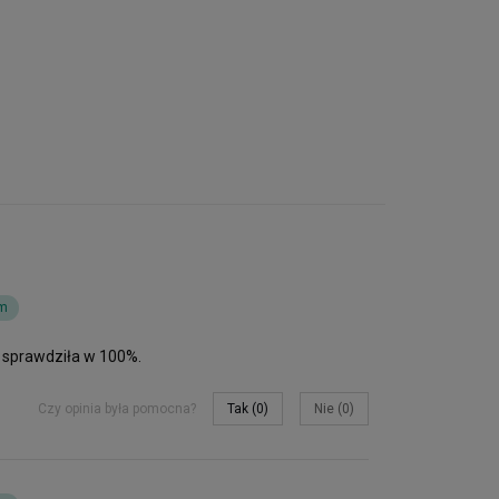
em
ę sprawdziła w 100%.
Czy opinia była pomocna?
Tak
0
Nie
0