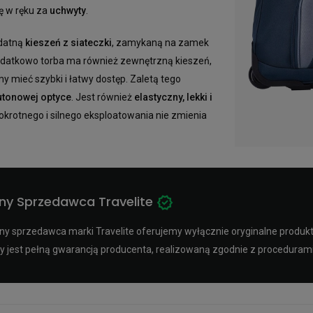
ę w ręku za
uchwyty
.
ydatną
kieszeń z siateczki
, zamykaną na zamek
Dodatkowo torba ma również zewnętrzną kieszeń,
y mieć szybki i łatwy dostęp. Zaletą tego
utonowej optyce
. Jest również
elastyczny, lekki i
okrotnego i silnego eksploatowania nie zmienia
ny Sprzedawca Travelite
y sprzedawca marki Travelite oferujemy wyłącznie oryginalne produkty 
y jest pełną gwarancją producenta, realizowaną zgodnie z procedura