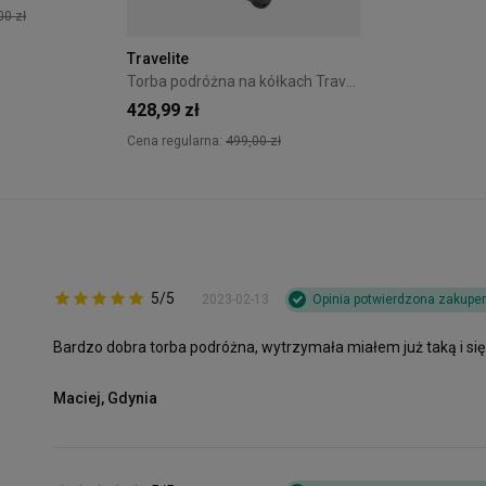
00 zł
Travelite
Torba podróżna na kółkach Travelite Miigo 71L Czarna
428,99 zł
Cena regularna:
499,00 zł
5/5
2023-02-13
Opinia potwierdzona zakup
Bardzo dobra torba podróżna, wytrzymała miałem już taką i si
Maciej, Gdynia