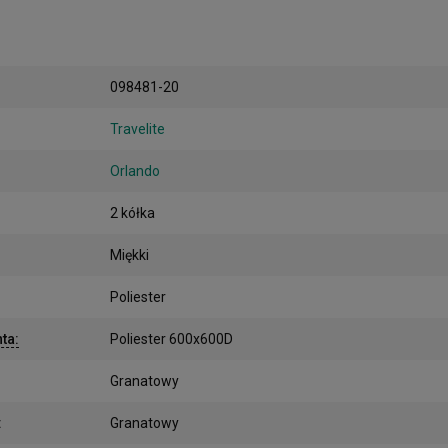
098481-20
Travelite
Orlando
2 kółka
Miękki
Poliester
nta
:
Poliester 600x600D
Granatowy
:
Granatowy