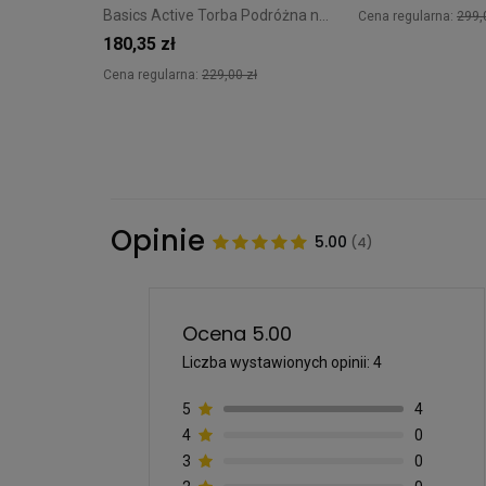
Basics Active Torba Podróżna na kółkach Travelite granatowa
Cena regularna:
299,
180,35 zł
Cena regularna:
229,00 zł
Opinie
5.00
(4)
Ocena 5.00
Liczba wystawionych opinii: 4
5
4
4
0
3
0