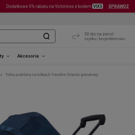
Dodatkowe 5% rabatu na Victorinox z kodem
VIX5
SPRAWDŹ
30 dni na zwrot
szybko i bezproblemowo
ty
Akcesoria
Torba podróżna na kółkach Travelite Orlando granatowy