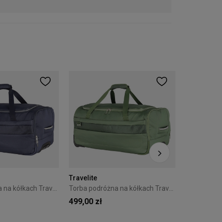
Travelite
197,10 zł
Cena regular
Travelite
Torba podróżna na kółkach Travelite Miigo 71L Zielona
Torba podróżna na kółkach Travelite Miigo 71L Niebieska
499,00 zł