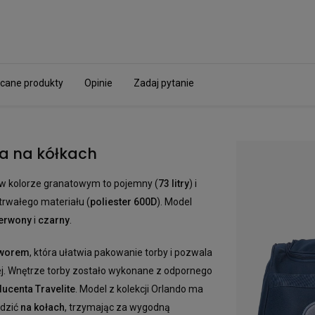
cane produkty
Opinie
Zadaj pytanie
a na kółkach
w kolorze granatowym to pojemny (
73 litry
) i
trwałego materiału (
poliester 600D
). Model
erwony
i
czarny
.
tworem
, która ułatwia pakowanie torby i pozwala
. Wnętrze torby zostało wykonane z odpornego
ucenta Travelite
. Model z kolekcji Orlando ma
adzić
na kołach
, trzymając za wygodną