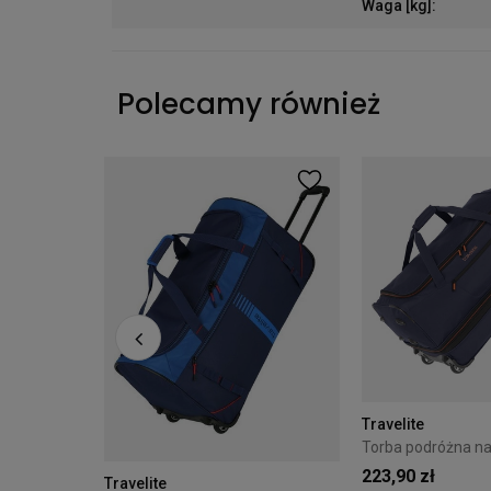
Waga [kg]
:
Polecamy również
Torba podróżna wodoodporna na kółkach Travelite Basics - biała
ł
Travelite
223,90 zł
Travelite