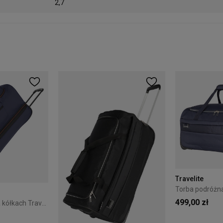
2,7
Travelite
499,00 zł
Torba podróżna na kółkach Travelite Basics L 119L Granatowa