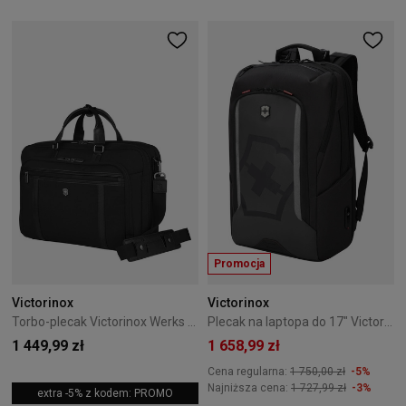
Promocja
Victorinox
Victorinox
Torbo-plecak Victorinox Werks Pro Cordura Black
Plecak na laptopa do 17" Victorinox Touring 2.0 czarny
1 449,99 zł
1 658,99 zł
Cena regularna:
1 750,00 zł
-5%
Najniższa cena:
1 727,99 zł
-3%
extra -5% z kodem: PROMO