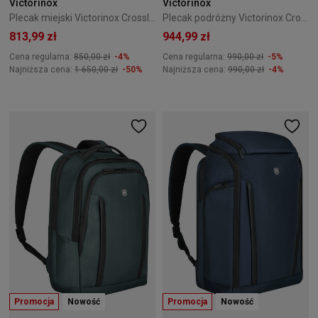
Victorinox
Victorinox
Plecak miejski Victorinox Crosslight 20L czarna
Plecak podróżny Victorinox Crosslight 37L Black
813,99 zł
944,99 zł
Cena regularna:
850,00 zł
-4%
Cena regularna:
990,00 zł
-5%
Najniższa cena:
1 650,00 zł
-50%
Najniższa cena:
990,00 zł
-4%
Promocja
Nowość
Promocja
Nowość