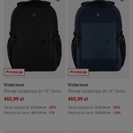
Promocja
Promocja
Victorinox
Victorinox
Plecak na laptopa do 16" Victorinox VX Sport EVO Daypack Czarny
Plecak na laptopa do 16" Victorinox VX Sport EVO Daypack Granatowy
455,99 zł
455,99 zł
Cena regularna:
570,00 zł
-20%
Cena regularna:
570,00 zł
-20%
Najniższa cena:
459,99 zł
-1%
Najniższa cena:
542,99 zł
-16%