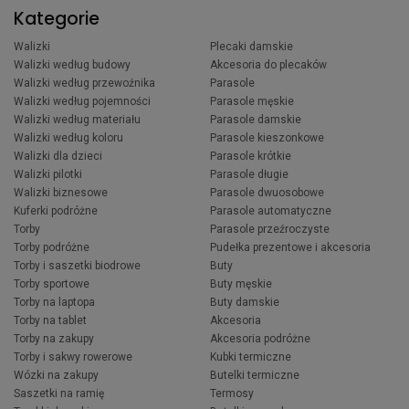
Kategorie
Walizki
Plecaki damskie
Walizki według budowy
Akcesoria do plecaków
Walizki według przewoźnika
Parasole
Walizki według pojemności
Parasole męskie
Walizki według materiału
Parasole damskie
Walizki według koloru
Parasole kieszonkowe
Walizki dla dzieci
Parasole krótkie
Walizki pilotki
Parasole długie
Walizki biznesowe
Parasole dwuosobowe
Kuferki podróżne
Parasole automatyczne
Torby
Parasole przeźroczyste
Torby podróżne
Pudełka prezentowe i akcesoria
Torby i saszetki biodrowe
Buty
Torby sportowe
Buty męskie
Torby na laptopa
Buty damskie
Torby na tablet
Akcesoria
Torby na zakupy
Akcesoria podróżne
Torby i sakwy rowerowe
Kubki termiczne
Wózki na zakupy
Butelki termiczne
Saszetki na ramię
Termosy