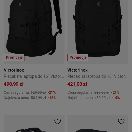
Promocja
Promocja
Victorinox
Victorinox
Plecak na laptopa do 16" Victorinox VX Sport EVO Deluxe Czarny
Plecak na laptopa do 16" Victorinox VX Sport EVO Compact Czarny
490,99 zł
421,00 zł
Cena regularna:
620,00 zł
-21%
Cena regularna:
530,00 zł
-21%
Najniższa cena:
584,99 zł
-16%
Najniższa cena:
489,99 zł
-14%