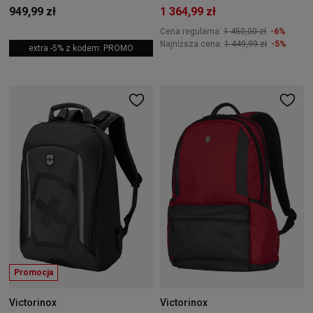
949,99 zł
1 364,99 zł
Cena regularna:
1 450,00 zł
-6%
Najniższa cena:
1 449,99 zł
-5%
extra -5% z kodem: PROMO
Promocja
Victorinox
Victorinox