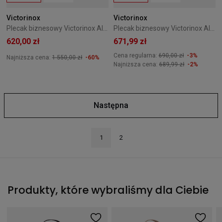
Victorinox
Victorinox
Plecak biznesowy Victorinox Altmont Professional Gray 653288
Plecak biznesowy Victorinox Altmont Professional Navy 653289
620,00 zł
671,99 zł
Cena regularna:
690,00 zł
-3%
Najniższa cena:
1 550,00 zł
-60%
Najniższa cena:
689,99 zł
-2%
Następna
1
2
Produkty, które wybraliśmy dla Ciebie