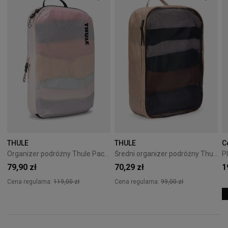
THULE
THULE
C
Organizer podróżny Thule PackingCube kompresyjny M biały
Średni organizer podróżny Thule Packing Cube M - gentle beige
79,90 zł
70,29 zł
1
Cena regularna:
119,00 zł
Cena regularna:
99,00 zł