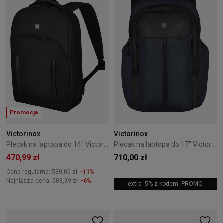
Promocja
Victorinox
Victorinox
Plecak na laptopa do 14" Victorinox Altmont Professional Slim czarny
Plecak na laptopa do 17" Victorinox Altmont Original granatowy
470,99 zł
710,00 zł
Cena regularna:
530,00 zł
-11%
Najniższa cena:
503,99 zł
-6%
extra -5% z kodem: PROMO