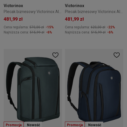
Victorinox
Victorinox
Plecak biznesowy Victorinox Altmont Professional Navy 653286
Plecak biznesowy Victorinox Altmont Professional Navy 653287
481,99 zł
481,99 zł
Cena regularna:
570,00 zł
-15%
Cena regularna:
620,00 zł
-22%
Najniższa cena:
515,99 zł
-6%
Najniższa cena:
515,99 zł
-6%
Promocja
Nowość
Promocja
Nowość