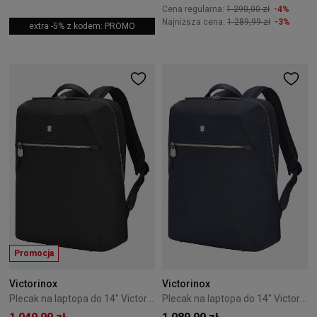
Cena regularna:
1 290,00 zł
-4%
Najniższa cena:
1 289,99 zł
-3%
extra -5% z kodem: PROMO
Promocja
Victorinox
Victorinox
Plecak na laptopa do 14" Victorinox Victoria Signature czarny
Plecak na laptopa do 14" Victorinox Victoria Signature niebieski