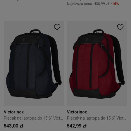
Najniższa cena:
438,99 zł
-16%
Victorinox
Victorinox
Plecak na laptopa do 15,6" Victorinox Altmont Original Slimline niebieski
Plecak na laptopa do 15,6" Victorinox Altmont Original czerwony
543,00 zł
542,99 zł