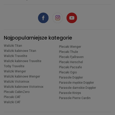
Najpopularniejsze kategorie
Walizki Titan
Plecaki Wenger
Walizki kabinowe Titan
Plecaki Thule
Walizki Travelite
Plecaki Fjallraven
Walizki kabinowe Travelite
Plecaki Herschel
Torby Travelite
Plecaki Pacsafe
Walizki Wenger
Plecaki Ogio
Walizki kabinowe Wenger
Parasole Doppler
Walizki Victorinox
Parasole męskie Doppler
Walizki kabinowe Victorinox
Parasole damskie Doppler
Plecaki CabinZero
Parasole Knirps
Plecaki CAT
Parasole Pierre Cardin
Walizki CAT