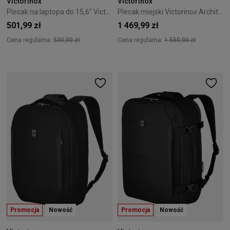
Victorinox
Victorinox
Plecak na laptopa do 15,6" Victorinox Altmont Original granatowy
Plecak miejski Victorinox Architecture Urban2 Delux 611954
501,99 zł
1 469,99 zł
Cena regularna:
530,00 zł
Cena regularna:
1 550,00 zł
Promocja
Nowość
Promocja
Nowość