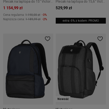
Plecak na laptopa do 15" Victorinox Touring 2.0 City Daypack czarny
Plecak na laptopa do 15,6" Victorinox Altmont Original czerwony
1 154,99 zł
529,99 zł
Cena regularna:
1 190,00 zł
-3%
Najniższa cena:
1 189,99 zł
-2%
extra -5% z kodem: PROMO
Nowość