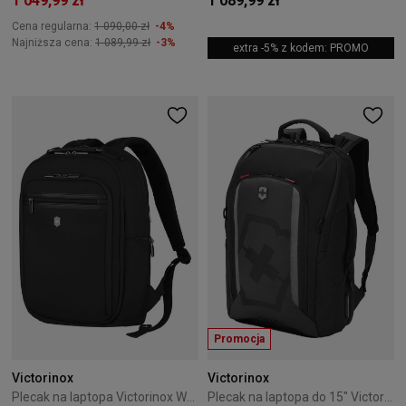
1 049,99 zł
1 089,99 zł
Cena regularna:
1 090,00 zł
-4%
Najniższa cena:
1 089,99 zł
-3%
extra -5% z kodem: PROMO
Promocja
Victorinox
Victorinox
Plecak na laptopa Victorinox Werks Pro Cordura Black
Plecak na laptopa do 15" Victorinox Touring 2.0 czarny