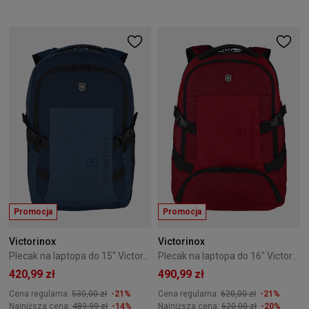
Promocja
Promocja
Victorinox
Victorinox
Plecak na laptopa do 15" Victorinox VX Sport EVO Compact Granatowy
Plecak na laptopa do 16" Victorinox VX Sport EVO Deluxe Czerwony
420,99 zł
490,99 zł
Cena regularna:
530,00 zł
-21%
Cena regularna:
620,00 zł
-21%
Najniższa cena:
489,99 zł
-14%
Najniższa cena:
620,00 zł
-20%