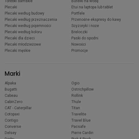
Torebki damskie
Butelki na wodę
Plecaki
Etui na laptopa lub tablet
Plecaki według budowy
Portfele
Plecaki według przeznaczenia
Przenośne ekspresy do kawy
Plecaki według pojemności
Scyzoryki i noże
Plecaki według koloru
Breloczki
Plecaki dla dzieci
Paski do spodni
Plecaki młodzieżowe
Nowości
Plecaki męskie
Promocje
Marki
Alpaka
Ogio
Bugatti
Ostrichpillow
Cabeau
Rollink
CabinZero
Thule
CAT - Caterpillar
Titan
Cotopaxi
Travelite
Contigo
Travel Blue
Converse
Pacsafe
Delsey
Pierre Cardin
Derby
Pick & Pack