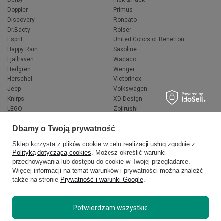
Doppler
Primus
Discovery
Roncato
Dr.Bacty
Rolser
Esprit
United Colors of Benetton
Happy Rain
Saxoline
Fjallraven
Wacaco
Hedgren
Wenger
Herschel
Victorinox
Jeep
Volkswagen
Knirps
XD Design
LEGO
Zojirushi
Muitomas
FLYNKA
Dbamy o Twoją prywatność
National Geographic
VANS
Sklep korzysta z plików cookie w celu realizacji usług zgodnie z
Polityką dotyczącą cookies
. Możesz określić warunki
przechowywania lub dostępu do cookie w Twojej przeglądarce.
Więcej informacji na temat warunków i prywatności można znaleźć
także na stronie
Prywatność i warunki Google
.
Potwierdzam wszystkie