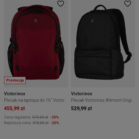
Promocja
Victorinox
Victorinox
Plecak na laptopa do 16" Victorinox VX Sport EVO Daypack Czerwony
Plecak Victorinox Altmont Original czarny
455,99 zł
529,99 zł
Cena regularna:
570,00 zł
-20%
Najniższa cena:
570,00 zł
-20%