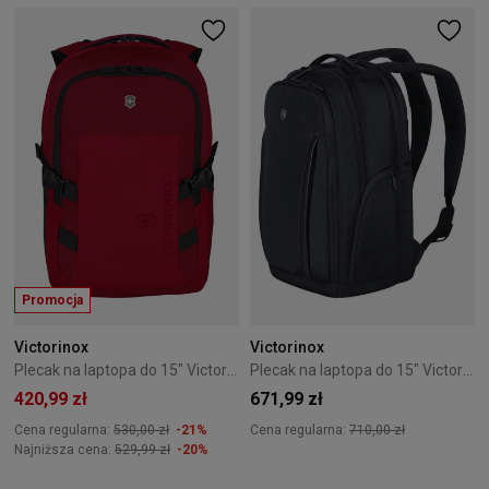
Promocja
Victorinox
Victorinox
Plecak na laptopa do 15" Victorinox VX Sport EVO Compact Czerwony
Plecak na laptopa do 15" Victorinox Altmont Professional czarny
420,99 zł
671,99 zł
Cena regularna:
530,00 zł
-21%
Cena regularna:
710,00 zł
Najniższa cena:
529,99 zł
-20%