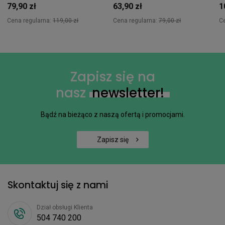
79,90 zł
63,90 zł
1
Cena regularna:
119,00 zł
Cena regularna:
79,00 zł
C
Zapisz się na
nasz
newsletter!
Bądź na bieżąco z naszą ofertą i promocjami.
Zapisz się
Skontaktuj się z nami
Dział obsługi Klienta
504 740 200