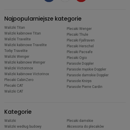
Najpopularniejsze kategorie
Walizki Titan
Plecaki Wenger
Walizki kabinowe Titan
Plecaki Thule
Walizki Travelite
Plecaki Fjallraven
Walizki kabinowe Travelite
Plecaki Herschel
Torby Travelite
Plecaki Pacsafe
Walizki Wenger
Plecaki Ogio
Walizki kabinowe Wenger
Parasole Doppler
Walizki Victorinox
Parasole męskie Doppler
Walizki kabinowe Victorinox
Parasole damskie Doppler
Plecaki CabinZero
Parasole Knirps
Plecaki CAT
Parasole Pierre Cardin
Walizki CAT
Kategorie
Walizki
Plecaki damskie
Walizki według budowy
Akcesoria do plecaków