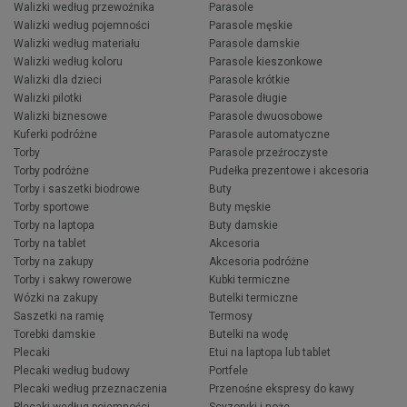
Walizki według przewoźnika
Parasole
Walizki według pojemności
Parasole męskie
Walizki według materiału
Parasole damskie
Walizki według koloru
Parasole kieszonkowe
Walizki dla dzieci
Parasole krótkie
Walizki pilotki
Parasole długie
Walizki biznesowe
Parasole dwuosobowe
Kuferki podróżne
Parasole automatyczne
Torby
Parasole przeźroczyste
Torby podróżne
Pudełka prezentowe i akcesoria
Torby i saszetki biodrowe
Buty
Torby sportowe
Buty męskie
Torby na laptopa
Buty damskie
Torby na tablet
Akcesoria
Torby na zakupy
Akcesoria podróżne
Torby i sakwy rowerowe
Kubki termiczne
Wózki na zakupy
Butelki termiczne
Saszetki na ramię
Termosy
Torebki damskie
Butelki na wodę
Plecaki
Etui na laptopa lub tablet
Plecaki według budowy
Portfele
Plecaki według przeznaczenia
Przenośne ekspresy do kawy