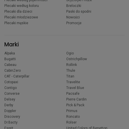
Plecaki według pojemności
Scyzoryki i noże
Plecaki według koloru
Breloczki
Plecaki dla dzieci
Paski do spodni
Plecaki młodzieżowe
Nowości
Plecaki męskie
Promocje
Marki
Alpaka
Ogio
Bugatti
Ostrichpillow
Cabeau
Rollink
CabinZero
Thule
CAT - Caterpillar
Titan
Cotopaxi
Travelite
Contigo
Travel Blue
Converse
Pacsafe
Delsey
Pierre Cardin
Derby
Pick & Pack
Doppler
Primus
Discovery
Roncato
Dr.Bacty
Rolser
Esprit
United Colors of Benetton