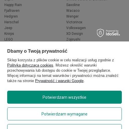
Happy Rain
Saxoline
Fjallraven
Wacaco
Hedgren
Wenger
Herschel
Victorinox
Jeep
Volkswagen
Knirps
XD Design
LEGO
Zojirushi
Muitomas
FLYNKA
Dbamy o Twoją prywatność
National Geographic
VANS
Sklep korzysta z plików cookie w celu realizacji usług zgodnie z
Polityką dotyczącą cookies
. Możesz określić warunki
przechowywania lub dostępu do cookie w Twojej przeglądarce.
Więcej informacji na temat warunków i prywatności można znaleźć
także na stronie
Prywatność i warunki Google
.
Potwierdzam wszystkie
Copyright © 2026
delcaso.pl
. Wszelkie prawa zastrzeżone.
Potwierdzam wymagane
Polityka prywatności
Zarządzaj plikami cookie