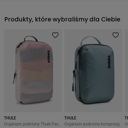
Produkty, które wybraliśmy dla Ciebie
THULE
THULE
T
Organizer podróżny Thule PackingCube kompresyjny M biały
Organizer podróżny kompresyjny Thule PackingCube S Pond Gray