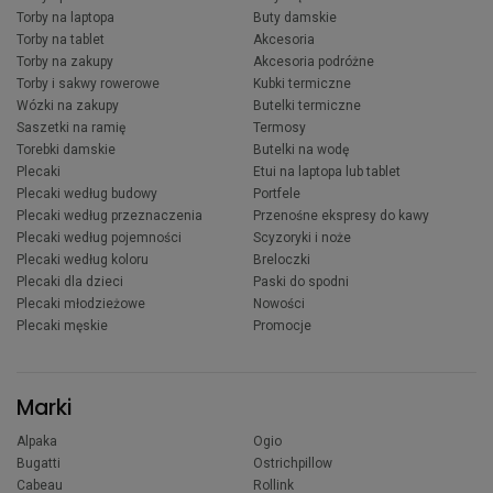
Torby na laptopa
Buty damskie
Torby na tablet
Akcesoria
Torby na zakupy
Akcesoria podróżne
Torby i sakwy rowerowe
Kubki termiczne
Wózki na zakupy
Butelki termiczne
Saszetki na ramię
Termosy
Torebki damskie
Butelki na wodę
Plecaki
Etui na laptopa lub tablet
Plecaki według budowy
Portfele
Plecaki według przeznaczenia
Przenośne ekspresy do kawy
Plecaki według pojemności
Scyzoryki i noże
Plecaki według koloru
Breloczki
Plecaki dla dzieci
Paski do spodni
Plecaki młodzieżowe
Nowości
Plecaki męskie
Promocje
Marki
Alpaka
Ogio
Bugatti
Ostrichpillow
Cabeau
Rollink