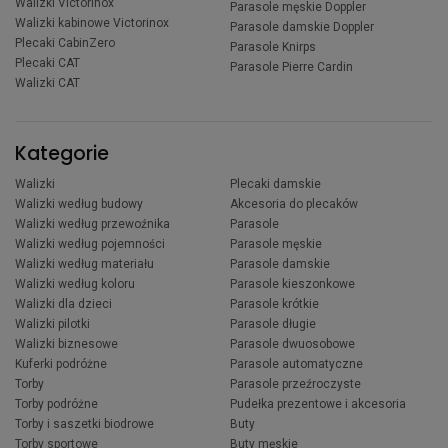
Walizki Victorinox
Parasole męskie Doppler
Walizki kabinowe Victorinox
Parasole damskie Doppler
Plecaki CabinZero
Parasole Knirps
Plecaki CAT
Parasole Pierre Cardin
Walizki CAT
Kategorie
Walizki
Plecaki damskie
Walizki według budowy
Akcesoria do plecaków
Walizki według przewoźnika
Parasole
Walizki według pojemności
Parasole męskie
Walizki według materiału
Parasole damskie
Walizki według koloru
Parasole kieszonkowe
Walizki dla dzieci
Parasole krótkie
Walizki pilotki
Parasole długie
Walizki biznesowe
Parasole dwuosobowe
Kuferki podróżne
Parasole automatyczne
Torby
Parasole przeźroczyste
Torby podróżne
Pudełka prezentowe i akcesoria
Torby i saszetki biodrowe
Buty
Torby sportowe
Buty męskie