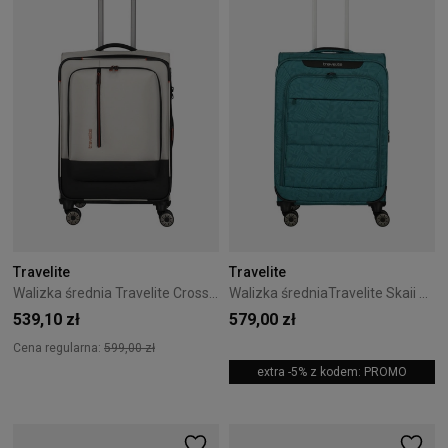
Travelite
Travelite
Walizka średnia Travelite CrossLite 5.0 4K 66 cm Szary
Walizka średniaTravelite Skaii 67 cm turkusowa
539,10 zł
579,00 zł
Cena regularna:
599,00 zł
extra -5% z kodem: PROMO