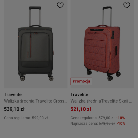
Promocja
Travelite
Travelite
Walizka średnia Travelite CrossLite 5.0 4K 66 cm Green
Walizka średniaTravelite Skaii 67 cm pomarańczowa
539,10 zł
521,10 zł
Cena regularna:
599,00 zł
Cena regularna:
579,00 zł
-10%
Najniższa cena:
578,99 zł
-10%