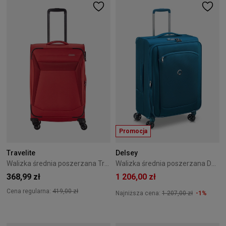
Promocja
Travelite
Delsey
Walizka średnia poszerzana Travelite Chios 67 cm czerwona
Walizka średnia poszerzana Delsey Montmartre Air 2.0 68 cm Niebieska
368,99 zł
1 206,00 zł
Cena regularna:
419,00 zł
Najniższa cena:
1 207,00 zł
-1%