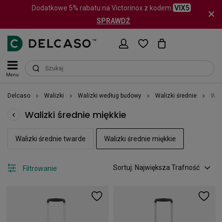
Dodatkowe 5% rabatu na Victorinox z kodem
VIX5
SPRAWDŹ
Menu
Delcaso
Walizki
Walizki według budowy
Walizki średnie
Wali
Walizki średnie miękkie
Walizki średnie twarde
Walizki średnie miękkie
Sortuj: Największa Trafność
Filtrowanie