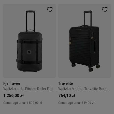
Fjallraven
Travelite
Walizka duża Färden Roller Fjallraven 64cm Coal Black
Walizka średnia Travelite Barbara Stepp 68 cm Black
1 256,00 zł
764,10 zł
Cena regularna:
1 599,00 zł
Cena regularna:
849,00 zł