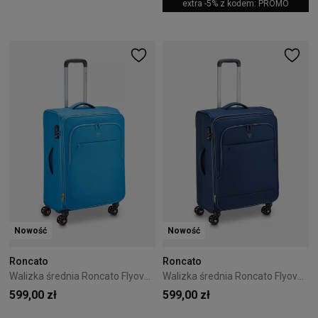
extra -5% z kodem: PROMO
Nowość
Nowość
Roncato
Roncato
Walizka średnia Roncato Flyover 65 cm - Blue
Walizka średnia Roncato Flyover 65 cm - Navy
599,00 zł
599,00 zł