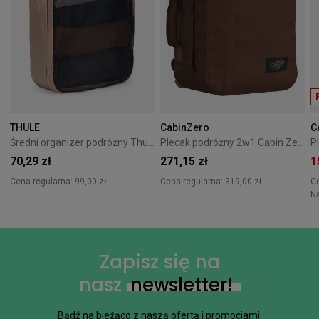
THULE
CabinZero
C
Średni organizer podróżny Thule Packing Cube M - gentle beige
Plecak podróżny 2w1 Cabin Zero Classic Tech 28L Redwood
70,29 zł
271,15 zł
1
Cena regularna:
99,00 zł
Cena regularna:
319,00 zł
C
N
Zapisz się na
nasz
newsletter!
Bądź na bieżąco z naszą ofertą i promocjami.