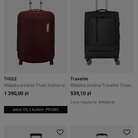
THULE
Travelite
Walizka średnia Thule Subterra 63 cm czerwona
Walizka średnia Travelite CrossLite 5.0 4K 66 cm Czarna
1 390,00 zł
539,10 zł
Cena regularna:
599,00 zł
extra -5% z kodem: PROMO