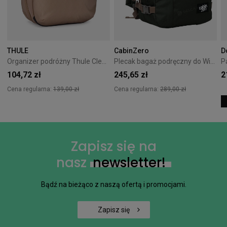
THULE
CabinZero
D
Organizer podróżny Thule Clean/Dirty Cube Gentle beige
Plecak bagaż podręczny do Wizzair Cabin Zero Classic 28L Black Sand
104,72 zł
245,65 zł
2
Cena regularna:
139,00 zł
Cena regularna:
289,00 zł
Zapisz się na
nasz
newsletter!
Bądź na bieżąco z naszą ofertą i promocjami.
Zapisz się