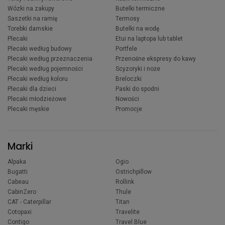
Wózki na zakupy
Butelki termiczne
Saszetki na ramię
Termosy
Torebki damskie
Butelki na wodę
Plecaki
Etui na laptopa lub tablet
Plecaki według budowy
Portfele
Plecaki według przeznaczenia
Przenośne ekspresy do kawy
Plecaki według pojemności
Scyzoryki i noże
Plecaki według koloru
Breloczki
Plecaki dla dzieci
Paski do spodni
Plecaki młodzieżowe
Nowości
Plecaki męskie
Promocje
Marki
Alpaka
Ogio
Bugatti
Ostrichpillow
Cabeau
Rollink
CabinZero
Thule
CAT - Caterpillar
Titan
Cotopaxi
Travelite
Contigo
Travel Blue