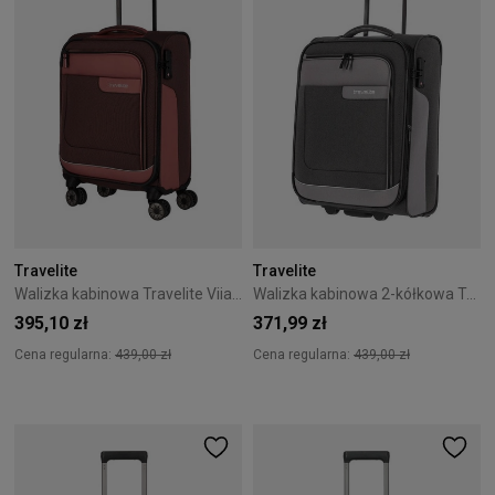
Travelite
Travelite
Walizka kabinowa Travelite Viia 55 cm różowa
Walizka kabinowa 2-kółkowa Travelite Viia 55 cm antracytowa
395,10 zł
371,99 zł
Cena regularna:
439,00 zł
Cena regularna:
439,00 zł