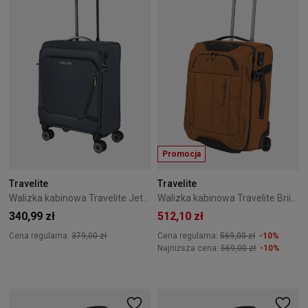
Promocja
Travelite
Travelite
Walizka kabinowa Travelite Jetpack Max 55 cm Anthracite
Walizka kabinowa Travelite Briize 55 cm Curry
340,99 zł
512,10 zł
Cena regularna:
379,00 zł
Cena regularna:
569,00 zł
-10%
Najniższa cena:
569,00 zł
-10%