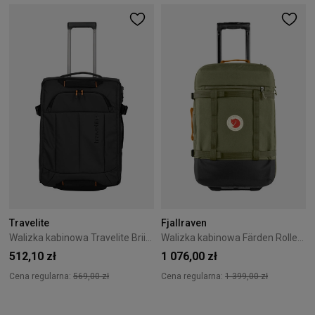
Travelite
Fjallraven
Walizka kabinowa Travelite Briize 55 cm czarna
Walizka kabinowa Färden Roller Fjallraven 55cm - Green
512,10 zł
1 076,00 zł
Cena regularna:
569,00 zł
Cena regularna:
1 399,00 zł