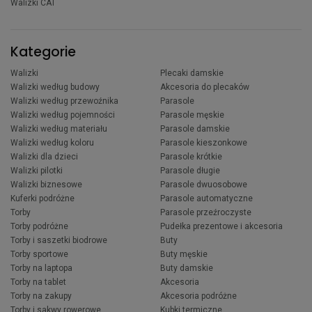
Walizki CAT
Kategorie
Walizki
Plecaki damskie
Walizki według budowy
Akcesoria do plecaków
Walizki według przewoźnika
Parasole
Walizki według pojemności
Parasole męskie
Walizki według materiału
Parasole damskie
Walizki według koloru
Parasole kieszonkowe
Walizki dla dzieci
Parasole krótkie
Walizki pilotki
Parasole długie
Walizki biznesowe
Parasole dwuosobowe
Kuferki podróżne
Parasole automatyczne
Torby
Parasole przeźroczyste
Torby podróżne
Pudełka prezentowe i akcesoria
Torby i saszetki biodrowe
Buty
Torby sportowe
Buty męskie
Torby na laptopa
Buty damskie
Torby na tablet
Akcesoria
Torby na zakupy
Akcesoria podróżne
Torby i sakwy rowerowe
Kubki termiczne