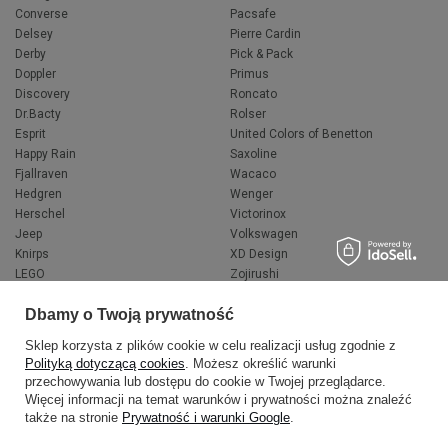
Converse
Pacsafe
Delsey
Pierre Cardin
Derby
Pick & Pack
Doppler
Primus
Discovery
Roncato
Dr.Bacty
Rolser
Esprit
United Colors of Benetton
Happy Rain
Saxoline
Fjallraven
Wacaco
Hedgren
Wenger
Herschel
Victorinox
Jeep
Volkswagen
Knirps
XD Design
LEGO
Zojirushi
Muitomas
FLYNKA
Dbamy o Twoją prywatność
National Geographic
VANS
Sklep korzysta z plików cookie w celu realizacji usług zgodnie z
Polityką dotyczącą cookies
. Możesz określić warunki
przechowywania lub dostępu do cookie w Twojej przeglądarce.
Więcej informacji na temat warunków i prywatności można znaleźć
także na stronie
Prywatność i warunki Google
.