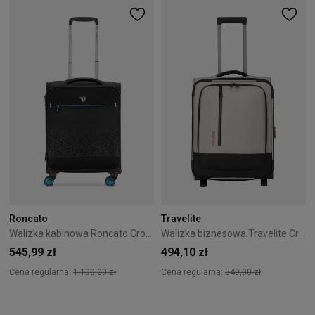
Roncato
Travelite
Walizka kabinowa Roncato Crosslite 55 cm Czarna
Walizka biznesowa Travelite CrossLite 5.0 2K 54 cm Beżowa
545,99 zł
494,10 zł
Cena regularna:
1 100,00 zł
Cena regularna:
549,00 zł