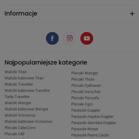
Informacje
Najpopularniejsze kategorie
Walizki Titan
Plecaki Wenger
Walizki kabinowe Titan
Plecaki Thule
Walizki Travelite
Plecaki Fjallraven
Walizki kabinowe Travelite
Plecaki Herschel
Torby Travelite
Plecaki Pacsafe
Walizki Wenger
Plecaki Ogio
Walizki kabinowe Wenger
Parasole Doppler
Walizki Victorinox
Parasole męskie Doppler
Walizki kabinowe Victorinox
Parasole damskie Doppler
Plecaki CabinZero
Parasole Knirps
Plecaki CAT
Parasole Pierre Cardin