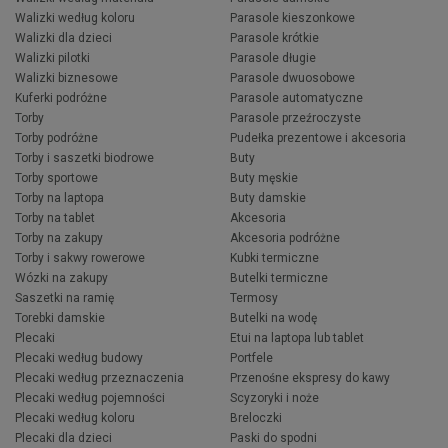
Walizki według koloru
Parasole kieszonkowe
Walizki dla dzieci
Parasole krótkie
Walizki pilotki
Parasole długie
Walizki biznesowe
Parasole dwuosobowe
Kuferki podróżne
Parasole automatyczne
Torby
Parasole przeźroczyste
Torby podróżne
Pudełka prezentowe i akcesoria
Torby i saszetki biodrowe
Buty
Torby sportowe
Buty męskie
Torby na laptopa
Buty damskie
Torby na tablet
Akcesoria
Torby na zakupy
Akcesoria podróżne
Torby i sakwy rowerowe
Kubki termiczne
Wózki na zakupy
Butelki termiczne
Saszetki na ramię
Termosy
Torebki damskie
Butelki na wodę
Plecaki
Etui na laptopa lub tablet
Plecaki według budowy
Portfele
Plecaki według przeznaczenia
Przenośne ekspresy do kawy
Plecaki według pojemności
Scyzoryki i noże
Plecaki według koloru
Breloczki
Plecaki dla dzieci
Paski do spodni