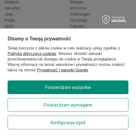
Hedgren
Wenger
Herschel
Victorinox
Jeep
Volkswagen
Knirps
XD Design
LEGO
Zojirushi
Muitomas
FLYNKA
Dbamy o Twoją prywatność
National Geographic
VANS
Sklep korzysta z plików cookie w celu realizacji usług zgodnie z
Polityką dotyczącą cookies
. Możesz określić warunki
przechowywania lub dostępu do cookie w Twojej przeglądarce.
Więcej informacji na temat warunków i prywatności można znaleźć
także na stronie
Prywatność i warunki Google
.
Potwierdzam wszystkie
Copyright © 2026
delcaso.pl
. Wszelkie prawa zastrzeżone.
Potwierdzam wymagane
Polityka prywatności
Zarządzaj plikami cookie
Konfiguracja zgód
Regulamin