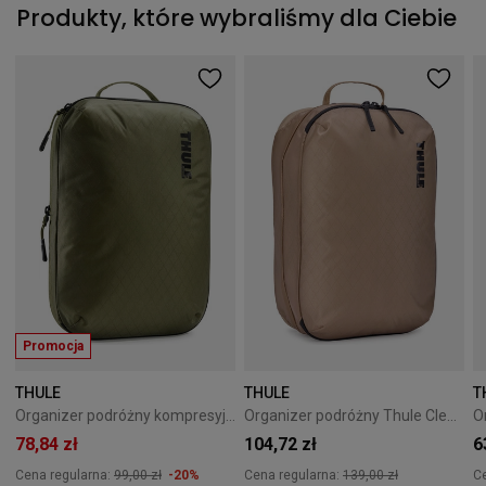
Produkty, które wybraliśmy dla Ciebie
Promocja
THULE
THULE
T
Organizer podróżny kompresyjny Thule PackingCube M Soft Green
Organizer podróżny Thule Clean/Dirty Cube Gentle beige
78,84 zł
104,72 zł
6
Cena regularna:
99,00 zł
-20%
Cena regularna:
139,00 zł
C