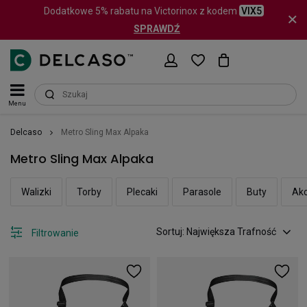
Dodatkowe 5% rabatu na Victorinox z kodem
VIX5
SPRAWDŹ
Menu
Delcaso
Metro Sling Max Alpaka
Metro Sling Max Alpaka
Walizki
Torby
Plecaki
Parasole
Buty
Akc
Sortuj: Największa Trafność
Filtrowanie