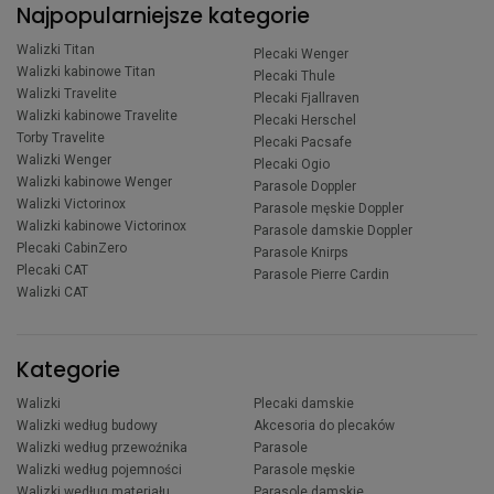
Najpopularniejsze kategorie
Walizki Titan
Plecaki Wenger
Walizki kabinowe Titan
Plecaki Thule
Walizki Travelite
Plecaki Fjallraven
Walizki kabinowe Travelite
Plecaki Herschel
Torby Travelite
Plecaki Pacsafe
Walizki Wenger
Plecaki Ogio
Walizki kabinowe Wenger
Parasole Doppler
Walizki Victorinox
Parasole męskie Doppler
Walizki kabinowe Victorinox
Parasole damskie Doppler
Plecaki CabinZero
Parasole Knirps
Plecaki CAT
Parasole Pierre Cardin
Walizki CAT
Kategorie
Walizki
Plecaki damskie
Walizki według budowy
Akcesoria do plecaków
Walizki według przewoźnika
Parasole
Walizki według pojemności
Parasole męskie
Walizki według materiału
Parasole damskie