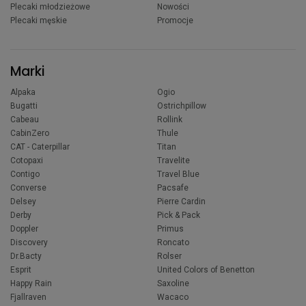
Plecaki młodzieżowe
Nowości
Plecaki męskie
Promocje
Marki
Alpaka
Ogio
Bugatti
Ostrichpillow
Cabeau
Rollink
CabinZero
Thule
CAT - Caterpillar
Titan
Cotopaxi
Travelite
Contigo
Travel Blue
Converse
Pacsafe
Delsey
Pierre Cardin
Derby
Pick & Pack
Doppler
Primus
Discovery
Roncato
Dr.Bacty
Rolser
Esprit
United Colors of Benetton
Happy Rain
Saxoline
Fjallraven
Wacaco