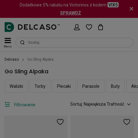
Dodatkowe 5% rabatu na Victorinox z kodem
VIX5
SPRAWDŹ
Menu
Delcaso
Go Sling Alpaka
Go Sling Alpaka
Walizki
Torby
Plecaki
Parasole
Buty
Akc
Sortuj: Największa Trafność
Filtrowanie