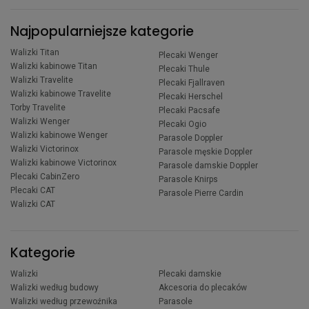
Najpopularniejsze kategorie
Walizki Titan
Plecaki Wenger
Walizki kabinowe Titan
Plecaki Thule
Walizki Travelite
Plecaki Fjallraven
Walizki kabinowe Travelite
Plecaki Herschel
Torby Travelite
Plecaki Pacsafe
Walizki Wenger
Plecaki Ogio
Walizki kabinowe Wenger
Parasole Doppler
Walizki Victorinox
Parasole męskie Doppler
Walizki kabinowe Victorinox
Parasole damskie Doppler
Plecaki CabinZero
Parasole Knirps
Plecaki CAT
Parasole Pierre Cardin
Walizki CAT
Kategorie
Walizki
Plecaki damskie
Walizki według budowy
Akcesoria do plecaków
Walizki według przewoźnika
Parasole