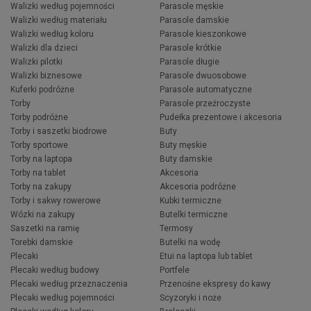
Walizki według pojemności
Parasole męskie
Walizki według materiału
Parasole damskie
Walizki według koloru
Parasole kieszonkowe
Walizki dla dzieci
Parasole krótkie
Walizki pilotki
Parasole długie
Walizki biznesowe
Parasole dwuosobowe
Kuferki podróżne
Parasole automatyczne
Torby
Parasole przeźroczyste
Torby podróżne
Pudełka prezentowe i akcesoria
Torby i saszetki biodrowe
Buty
Torby sportowe
Buty męskie
Torby na laptopa
Buty damskie
Torby na tablet
Akcesoria
Torby na zakupy
Akcesoria podróżne
Torby i sakwy rowerowe
Kubki termiczne
Wózki na zakupy
Butelki termiczne
Saszetki na ramię
Termosy
Torebki damskie
Butelki na wodę
Plecaki
Etui na laptopa lub tablet
Plecaki według budowy
Portfele
Plecaki według przeznaczenia
Przenośne ekspresy do kawy
Plecaki według pojemności
Scyzoryki i noże