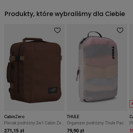
Produkty, które wybraliśmy dla Ciebie
CabinZero
THULE
C
Plecak podróżny 2w1 Cabin Zero Classic Tech 28L Redwood
Organizer podróżny Thule PackingCube kompresyjny M biały
271,15 zł
79,90 zł
1