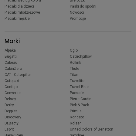
Plecaki według koloru
Breloczki
Plecaki dla dzieci
Paski do spodni
Plecaki młodzieżowe
Nowości
Plecaki męskie
Promocje
Marki
Alpaka
Ogio
Bugatti
Ostrichpillow
Cabeau
Rollink
CabinZero
Thule
CAT - Caterpillar
Titan
Cotopaxi
Travelite
Contigo
Travel Blue
Converse
Pacsafe
Delsey
Pierre Cardin
Derby
Pick & Pack
Doppler
Primus
Discovery
Roncato
Dr.Bacty
Rolser
Esprit
United Colors of Benetton
Happy Rain
Saxoline