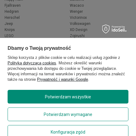
Fjallraven
Wacaco
Hedgren
Wenger
Herschel
Victorinox
Jeep
Volkswagen
Knirps
XD Design
LEGO
Zojirushi
Muitomas
FLYNKA
Dbamy o Twoją prywatność
National Geographic
VANS
Sklep korzysta z plików cookie w celu realizacji usług zgodnie z
Polityką dotyczącą cookies
. Możesz określić warunki
przechowywania lub dostępu do cookie w Twojej przeglądarce.
Więcej informacji na temat warunków i prywatności można znaleźć
także na stronie
Prywatność i warunki Google
.
Potwierdzam wszystkie
Copyright © 2026
delcaso.pl
. Wszelkie prawa zastrzeżone.
Potwierdzam wymagane
Polityka prywatności
Zarządzaj plikami cookie
Konfiguracja zgód
Regulamin