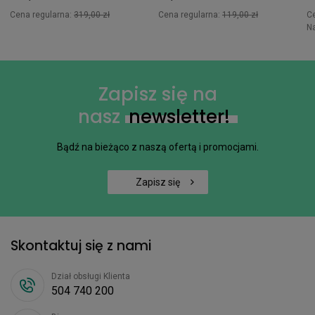
Cena regularna:
319,00 zł
Cena regularna:
119,00 zł
C
N
Zapisz się na
nasz
newsletter!
Bądź na bieżąco z naszą ofertą i promocjami.
Zapisz się
Skontaktuj się z nami
Dział obsługi Klienta
504 740 200