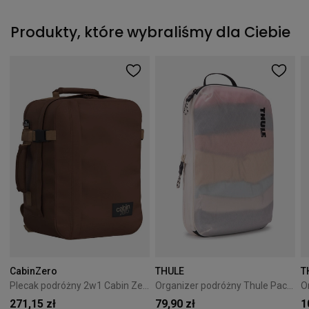
Produkty, które wybraliśmy dla Ciebie
CabinZero
THULE
T
Plecak podróżny 2w1 Cabin Zero Classic Tech 28L Redwood
Organizer podróżny Thule PackingCube kompresyjny M biały
271,15 zł
79,90 zł
1