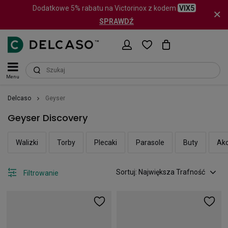
Dodatkowe 5% rabatu na Victorinox z kodem
VIX5
SPRAWDŹ
Menu
Delcaso
Geyser
Geyser Discovery
Walizki
Torby
Plecaki
Parasole
Buty
Akc
Sortuj: Największa Trafność
Filtrowanie