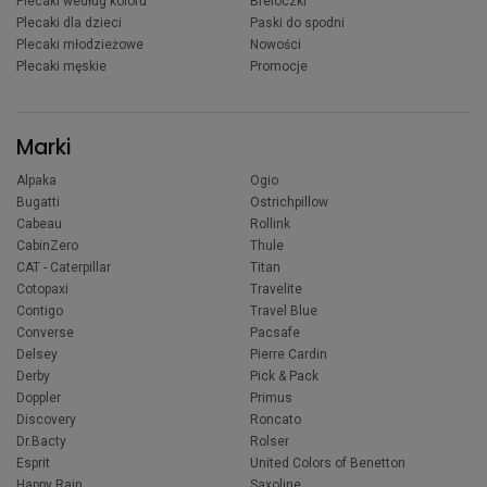
Plecaki według koloru
Breloczki
Plecaki dla dzieci
Paski do spodni
Plecaki młodzieżowe
Nowości
Plecaki męskie
Promocje
Marki
Alpaka
Ogio
Bugatti
Ostrichpillow
Cabeau
Rollink
CabinZero
Thule
CAT - Caterpillar
Titan
Cotopaxi
Travelite
Contigo
Travel Blue
Converse
Pacsafe
Delsey
Pierre Cardin
Derby
Pick & Pack
Doppler
Primus
Discovery
Roncato
Dr.Bacty
Rolser
Esprit
United Colors of Benetton
Happy Rain
Saxoline