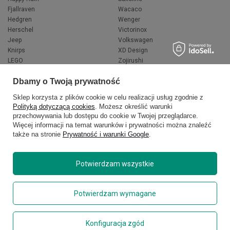
Fjallraven
Wacaco
Hedgren
Wenger
Herschel
Victorinox
Jeep
Volkswagen
Knirps
XD Design
LEGO
Zojirushi
Muitomas
FLYNKA
Dbamy o Twoją prywatność
National Geographic
VANS
Sklep korzysta z plików cookie w celu realizacji usług zgodnie z
Polityką dotyczącą cookies
. Możesz określić warunki
przechowywania lub dostępu do cookie w Twojej przeglądarce.
Więcej informacji na temat warunków i prywatności można znaleźć
także na stronie
Prywatność i warunki Google
.
Potwierdzam wszystkie
Copyright © 2026
delcaso.pl
. Wszelkie prawa zastrzeżone.
Potwierdzam wymagane
Polityka prywatności
Zarządzaj plikami cookie
Konfiguracja zgód
Regulamin