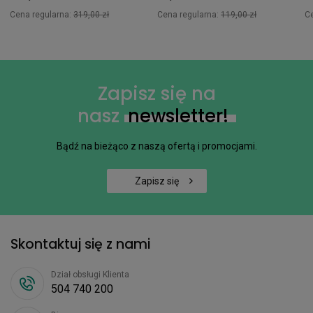
Cena regularna:
319,00 zł
Cena regularna:
119,00 zł
C
Zapisz się na
nasz
newsletter!
Bądź na bieżąco z naszą ofertą i promocjami.
Zapisz się
Skontaktuj się z nami
Dział obsługi Klienta
504 740 200