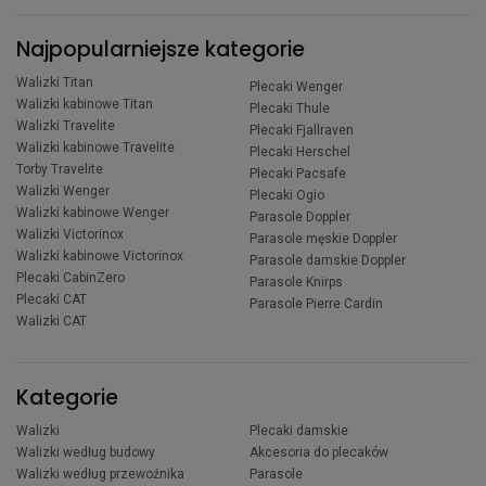
Najpopularniejsze kategorie
Walizki Titan
Plecaki Wenger
Walizki kabinowe Titan
Plecaki Thule
Walizki Travelite
Plecaki Fjallraven
Walizki kabinowe Travelite
Plecaki Herschel
Torby Travelite
Plecaki Pacsafe
Walizki Wenger
Plecaki Ogio
Walizki kabinowe Wenger
Parasole Doppler
Walizki Victorinox
Parasole męskie Doppler
Walizki kabinowe Victorinox
Parasole damskie Doppler
Plecaki CabinZero
Parasole Knirps
Plecaki CAT
Parasole Pierre Cardin
Walizki CAT
Kategorie
Walizki
Plecaki damskie
Walizki według budowy
Akcesoria do plecaków
Walizki według przewoźnika
Parasole