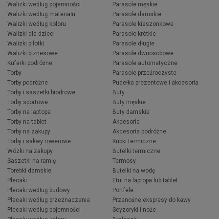
Walizki według pojemności
Parasole męskie
Walizki według materiału
Parasole damskie
Walizki według koloru
Parasole kieszonkowe
Walizki dla dzieci
Parasole krótkie
Walizki pilotki
Parasole długie
Walizki biznesowe
Parasole dwuosobowe
Kuferki podróżne
Parasole automatyczne
Torby
Parasole przeźroczyste
Torby podróżne
Pudełka prezentowe i akcesoria
Torby i saszetki biodrowe
Buty
Torby sportowe
Buty męskie
Torby na laptopa
Buty damskie
Torby na tablet
Akcesoria
Torby na zakupy
Akcesoria podróżne
Torby i sakwy rowerowe
Kubki termiczne
Wózki na zakupy
Butelki termiczne
Saszetki na ramię
Termosy
Torebki damskie
Butelki na wodę
Plecaki
Etui na laptopa lub tablet
Plecaki według budowy
Portfele
Plecaki według przeznaczenia
Przenośne ekspresy do kawy
Plecaki według pojemności
Scyzoryki i noże