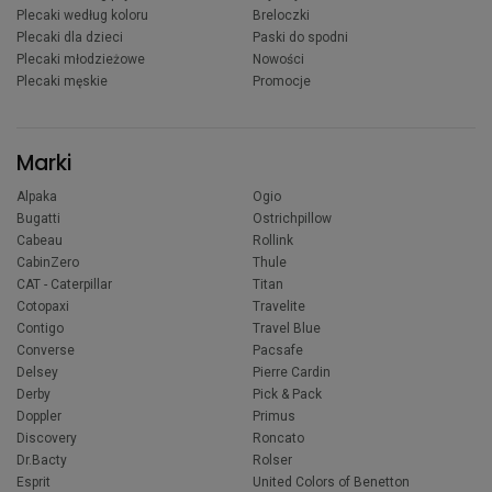
Plecaki według koloru
Breloczki
Plecaki dla dzieci
Paski do spodni
Plecaki młodzieżowe
Nowości
Plecaki męskie
Promocje
Marki
Alpaka
Ogio
Bugatti
Ostrichpillow
Cabeau
Rollink
CabinZero
Thule
CAT - Caterpillar
Titan
Cotopaxi
Travelite
Contigo
Travel Blue
Converse
Pacsafe
Delsey
Pierre Cardin
Derby
Pick & Pack
Doppler
Primus
Discovery
Roncato
Dr.Bacty
Rolser
Esprit
United Colors of Benetton