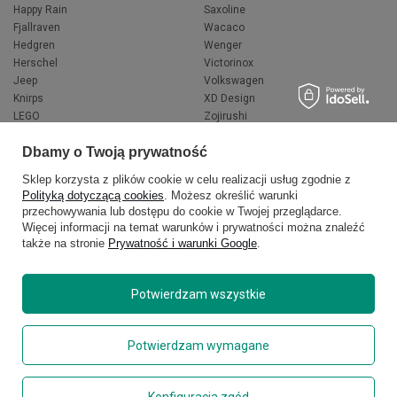
Happy Rain
Saxoline
Fjallraven
Wacaco
Hedgren
Wenger
Herschel
Victorinox
Jeep
Volkswagen
Knirps
XD Design
LEGO
Zojirushi
Muitomas
FLYNKA
Dbamy o Twoją prywatność
National Geographic
VANS
Sklep korzysta z plików cookie w celu realizacji usług zgodnie z
Polityką dotyczącą cookies
. Możesz określić warunki
przechowywania lub dostępu do cookie w Twojej przeglądarce.
Więcej informacji na temat warunków i prywatności można znaleźć
także na stronie
Prywatność i warunki Google
.
Potwierdzam wszystkie
Copyright © 2026
delcaso.pl
. Wszelkie prawa zastrzeżone.
Potwierdzam wymagane
Polityka prywatności
Zarządzaj plikami cookie
Konfiguracja zgód