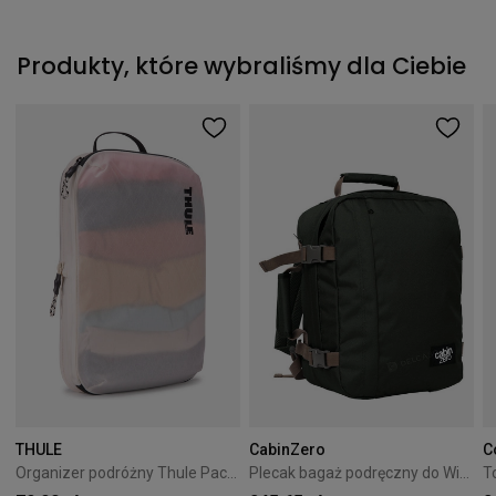
Produkty, które wybraliśmy dla Ciebie
THULE
CabinZero
C
Organizer podróżny Thule PackingCube kompresyjny M biały
Plecak bagaż podręczny do Wizzair Cabin Zero Classic 28L Black Sand