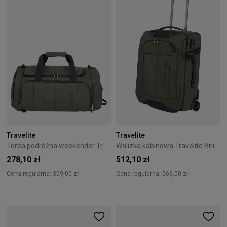
Travelite
Travelite
Torba podróżna weekender Travelite Briize 26L zielona
Walizka kabinowa Travelite Briize Roller Travelling S - Khaki
278,10 zł
512,10 zł
Cena regularna:
309,00 zł
Cena regularna:
569,00 zł