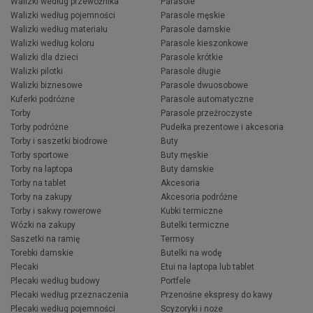
Walizki według przewoźnika
Parasole
Walizki według pojemności
Parasole męskie
Walizki według materiału
Parasole damskie
Walizki według koloru
Parasole kieszonkowe
Walizki dla dzieci
Parasole krótkie
Walizki pilotki
Parasole długie
Walizki biznesowe
Parasole dwuosobowe
Kuferki podróżne
Parasole automatyczne
Torby
Parasole przeźroczyste
Torby podróżne
Pudełka prezentowe i akcesoria
Torby i saszetki biodrowe
Buty
Torby sportowe
Buty męskie
Torby na laptopa
Buty damskie
Torby na tablet
Akcesoria
Torby na zakupy
Akcesoria podróżne
Torby i sakwy rowerowe
Kubki termiczne
Wózki na zakupy
Butelki termiczne
Saszetki na ramię
Termosy
Torebki damskie
Butelki na wodę
Plecaki
Etui na laptopa lub tablet
Plecaki według budowy
Portfele
Plecaki według przeznaczenia
Przenośne ekspresy do kawy
Plecaki według pojemności
Scyzoryki i noże