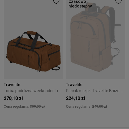
Czasowo
niedostępny
Travelite
Travelite
Torba podróżna weekender Travelite Briize 26L Curry
Plecak miejski Travelite Briize M Curry
278,10 zł
224,10 zł
Cena regularna:
309,00 zł
Cena regularna:
249,00 zł