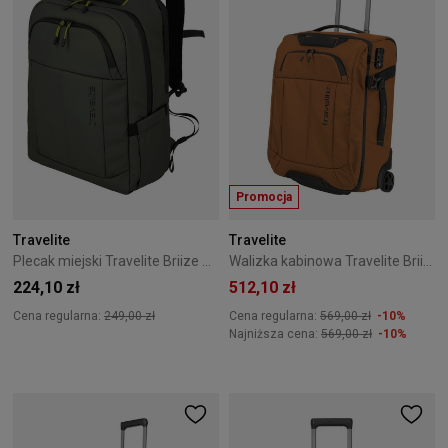
Promocja
Travelite
Travelite
Plecak miejski Travelite Briize M Olive
Walizka kabinowa Travelite Briize 55 cm Curry
224,10 zł
512,10 zł
Cena regularna:
249,00 zł
Cena regularna:
569,00 zł
-10%
Najniższa cena:
569,00 zł
-10%