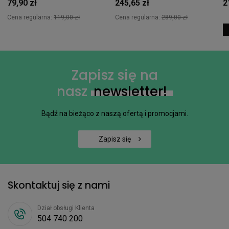
79,90 zł
245,65 zł
2
Cena regularna:
119,00 zł
Cena regularna:
289,00 zł
Zapisz się na
nasz
newsletter!
Bądź na bieżąco z naszą ofertą i promocjami.
Zapisz się
Skontaktuj się z nami
Dział obsługi Klienta
504 740 200