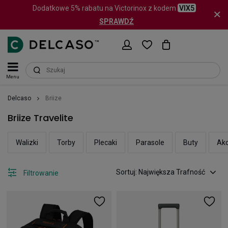
Dodatkowe 5% rabatu na Victorinox z kodem
VIX5
SPRAWDŹ
Menu
Delcaso
Briize
Briize Travelite
Walizki
Torby
Plecaki
Parasole
Buty
Akc
Sortuj: Największa Trafność
Filtrowanie