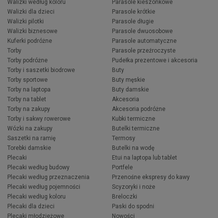
Walizki według koloru
Parasole kieszonkowe
Walizki dla dzieci
Parasole krótkie
Walizki pilotki
Parasole długie
Walizki biznesowe
Parasole dwuosobowe
Kuferki podróżne
Parasole automatyczne
Torby
Parasole przeźroczyste
Torby podróżne
Pudełka prezentowe i akcesoria
Torby i saszetki biodrowe
Buty
Torby sportowe
Buty męskie
Torby na laptopa
Buty damskie
Torby na tablet
Akcesoria
Torby na zakupy
Akcesoria podróżne
Torby i sakwy rowerowe
Kubki termiczne
Wózki na zakupy
Butelki termiczne
Saszetki na ramię
Termosy
Torebki damskie
Butelki na wodę
Plecaki
Etui na laptopa lub tablet
Plecaki według budowy
Portfele
Plecaki według przeznaczenia
Przenośne ekspresy do kawy
Plecaki według pojemności
Scyzoryki i noże
Plecaki według koloru
Breloczki
Plecaki dla dzieci
Paski do spodni
Plecaki młodzieżowe
Nowości