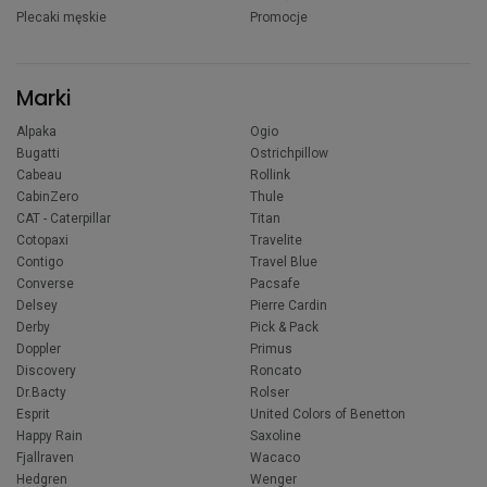
Plecaki męskie
Promocje
Marki
Alpaka
Ogio
Bugatti
Ostrichpillow
Cabeau
Rollink
CabinZero
Thule
CAT - Caterpillar
Titan
Cotopaxi
Travelite
Contigo
Travel Blue
Converse
Pacsafe
Delsey
Pierre Cardin
Derby
Pick & Pack
Doppler
Primus
Discovery
Roncato
Dr.Bacty
Rolser
Esprit
United Colors of Benetton
Happy Rain
Saxoline
Fjallraven
Wacaco
Hedgren
Wenger