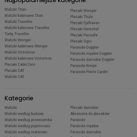
Najpopularniejsze kategorie
Walizki Titan
Plecaki Wenger
Walizki kabinowe Titan
Plecaki Thule
Walizki Travelite
Plecaki Fjallraven
Walizki kabinowe Travelite
Plecaki Herschel
Torby Travelite
Plecaki Pacsafe
Walizki Wenger
Plecaki Ogio
Walizki kabinowe Wenger
Parasole Doppler
Walizki Victorinox
Parasole męskie Doppler
Walizki kabinowe Victorinox
Parasole damskie Doppler
Plecaki CabinZero
Parasole Knirps
Plecaki CAT
Parasole Pierre Cardin
Walizki CAT
Kategorie
Walizki
Plecaki damskie
Walizki według budowy
Akcesoria do plecaków
Walizki według przewoźnika
Parasole
Walizki według pojemności
Parasole męskie
Walizki według materiału
Parasole damskie