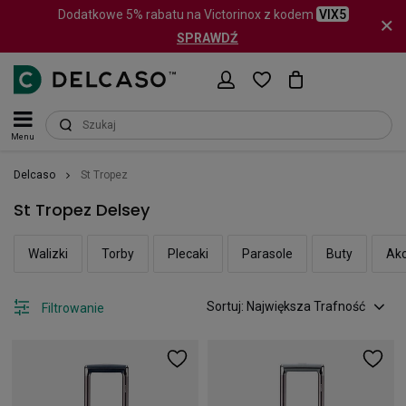
Dodatkowe 5% rabatu na Victorinox z kodem
VIX5
SPRAWDŹ
Menu
Delcaso
St Tropez
St Tropez Delsey
Walizki
Torby
Plecaki
Parasole
Buty
Akc
Sortuj: Największa Trafność
Filtrowanie