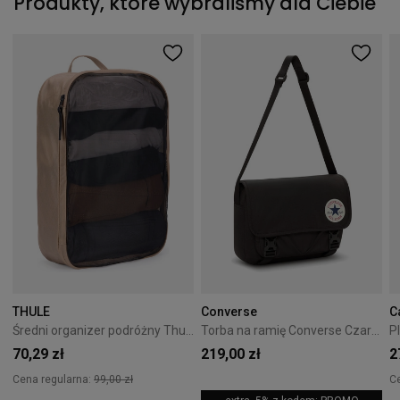
Produkty, które wybraliśmy dla Ciebie
THULE
Converse
C
Średni organizer podróżny Thule Packing Cube M - gentle beige
Torba na ramię Converse Czarna 10026011-A01
70,29 zł
219,00 zł
2
Cena regularna:
99,00 zł
C