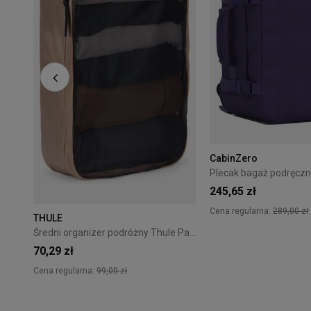
CabinZero
245,65 zł
Cena regularna:
289,00 zł
THULE
Średni organizer podróżny Thule Packing Cube M - gentle beige
70,29 zł
Cena regularna:
99,00 zł