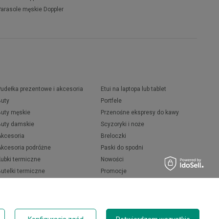
Parasole męskie Doppler
Pudełka prezentowe i akcesoria
Etui na laptopa lub tablet
Buty
Portfele
Buty męskie
Przenośne ekspresy do kawy
Buty damskie
Scyzoryki i noże
Akcesoria
Breloczki
Akcesoria podróżne
Paski do spodni
Kubki termiczne
Nowości
Butelki termiczne
Promocje
Termosy
Butelki na wodę