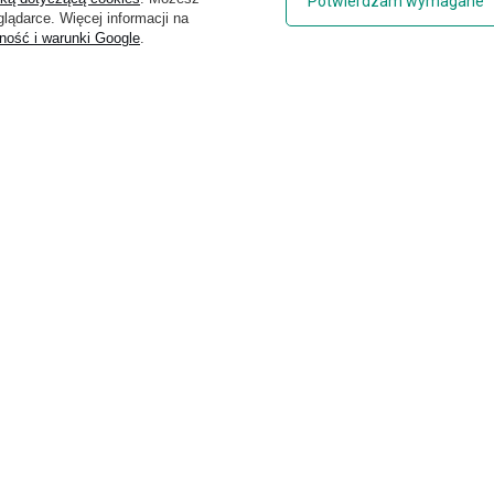
Potwierdzam wymagane
lądarce. Więcej informacji na
ność i warunki Google
.
Hedgren
Ostrichpillow
Herschel
Rollink
Jeep
Thule
Knirps
Titan
LEGO
Travelite
Muitomas
Travel Blue
National Geographic
Pacsafe
Ogio
Pierre Cardin
Zarządzaj plikami cookie
Regulamin