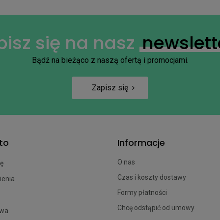
pisz się na nasz
newslett
Bądź na bieżąco z naszą ofertą i promocjami.
Zapisz się
to
Informacje
O nas
ię
Czas i koszty dostawy
ienia
Formy płatności
Chcę odstąpić od umowy
owa