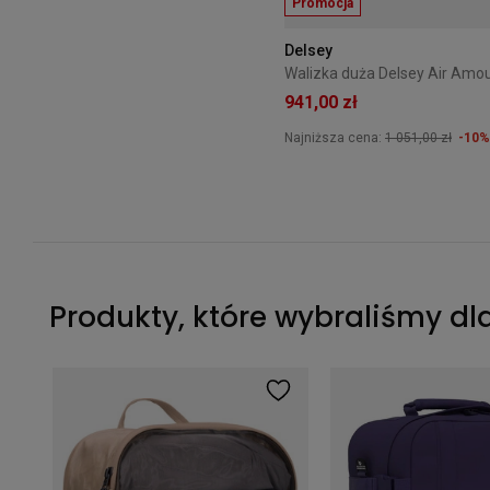
Promocja
Delsey
941,00 zł
Najniższa cena:
1 051,00 zł
-10%
Produkty, które wybraliśmy dl
Organizer podróżny Thule Clean/Dirty Cube Gentle beige