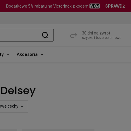
Dodatkowe 5% rabatu na Victorinox z kodem
VIX5
SPRAWDŹ
30 dni na zwrot
szybko i bezproblemowo
ty
Akcesoria
 Delsey
owe cechy