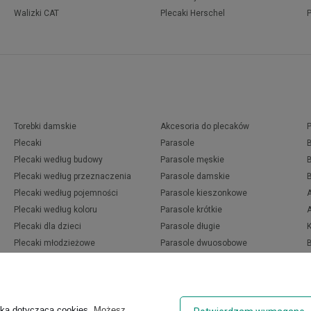
Walizki CAT
Plecaki Herschel
Torebki damskie
Akcesoria do plecaków
Plecaki
Parasole
Plecaki według budowy
Parasole męskie
Plecaki według przeznaczenia
Parasole damskie
Plecaki według pojemności
Parasole kieszonkowe
Plecaki według koloru
Parasole krótkie
Plecaki dla dzieci
Parasole długie
Plecaki młodzieżowe
Parasole dwuosobowe
Plecaki męskie
Parasole automatyczne
Plecaki damskie
Parasole przeźroczyste
yką dotyczącą cookies
. Możesz