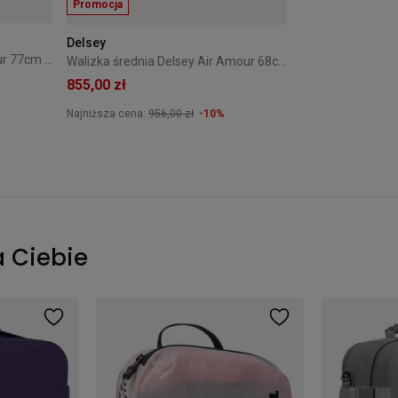
Promocja
Delsey
Walizka duża Delsey Air Amour 77cm Niebieska
Walizka średnia Delsey Air Amour 68cm Niebieska
855,00 zł
Najniższa cena:
956,00 zł
-10%
a Ciebie