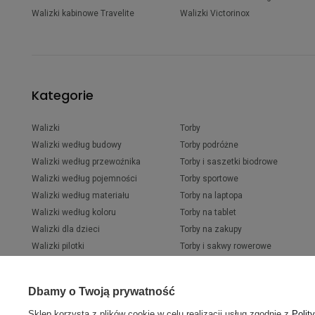
Walizki kabinowe Travelite
Walizki Victorinox
Kategorie
Walizki
Torby
Walizki według budowy
Torby podróżne
Walizki według przewoźnika
Torby i saszetki biodrowe
Walizki według pojemności
Torby sportowe
Walizki według materiału
Torby na laptopa
Walizki według koloru
Torby na tablet
Walizki dla dzieci
Torby na zakupy
Walizki pilotki
Torby i sakwy rowerowe
Walizki biznesowe
Wózki na zakupy
Kuferki podróżne
Saszetki na ramię
Dbamy o Twoją prywatność
Sklep korzysta z plików cookie w celu realizacji usług zgodnie z
Polit