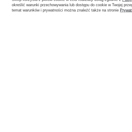
określić warunki przechowywania lub dostępu do cookie w Twojej przeg
temat warunków i prywatności można znaleźć także na stronie
Prywat
Marki
Alpaka
Delsey
Bugatti
Derby
Cabeau
Doppler
CabinZero
Discovery
CAT - Caterpillar
Dr.Bacty
Cotopaxi
Esprit
Contigo
Happy Rain
Converse
Fjallraven
Polityka prywatności