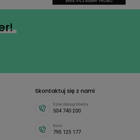
extra -5% z kodem: PROMO
er!
Skontaktuj się z nami
Dział obsługi Klienta
504 740 200
Biuro
795 125 177