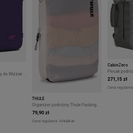
CabinZero
Plecak bagaż podręczny do Wizzair Cabin Zero Classic 28L Solace sky
271,15 zł
Cena regularna
THULE
+18
Organizer podróżny Thule PackingCube kompresyjny M biały
79,90 zł
Cena regularna:
119,00 zł