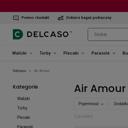
Pomoc i kontakt
Dobierz bagaż podręczny
Walizki
Torby
Plecaki
Parasole
Bu
Delcaso
Air Amour
Air Amour
Kategorie
Walizki
Pojemność
Dodatk
Torby
2 produkty
Plecaki
Parasole