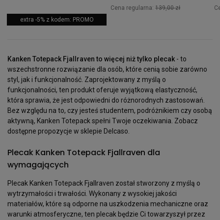
Cena regularna:
139,00 zł
C
extra -5% z kodem: PROMO
Kanken Totepack Fjallraven to więcej niż tylko plecak
- to
wszechstronne rozwiązanie dla osób, które cenią sobie zarówno
styl, jak i funkcjonalność. Zaprojektowany z myślą o
funkcjonalności, ten produkt oferuje wyjątkową elastyczność,
która sprawia, że jest odpowiedni do różnorodnych zastosowań.
Bez względu na to, czy jesteś studentem, podróżnikiem czy osobą
aktywną, Kanken Totepack spełni Twoje oczekiwania. Zobacz
dostępne propozycje w sklepie Delcaso.
Plecak Kanken Totepack Fjallraven dla
wymagających
Plecak Kanken Totepack Fjallraven został stworzony z myślą o
wytrzymałości i trwałości. Wykonany z wysokiej jakości
materiałów, które są odporne na uszkodzenia mechaniczne oraz
warunki atmosferyczne, ten plecak będzie Ci towarzyszył przez