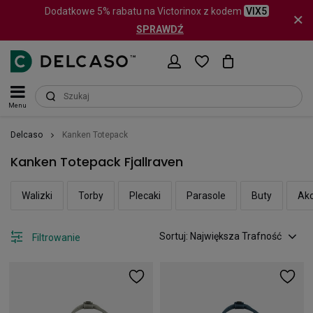
Dodatkowe 5% rabatu na Victorinox z kodem
VIX5
SPRAWDŹ
Menu
Delcaso
Kanken Totepack
Kanken Totepack Fjallraven
Walizki
Torby
Plecaki
Parasole
Buty
Akc
Sortuj: Największa Trafność
Filtrowanie