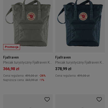
Promocja
Fjallraven
Fjallraven
Plecak turystyczny Fjallraven Kanken Totepack - Fog
Plecak turystyczny Fjallraven Kanken Totepack - Navy
366,98 zł
378,99 zł
Cena regularna:
499,00 zł
-26%
Cena regularna:
499,00 zł
Najniższa cena:
369,99 zł
-1%