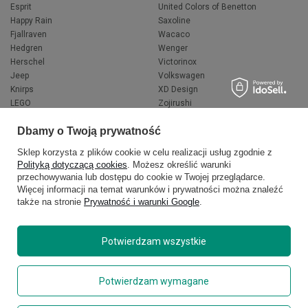
Esprit
United Colors of Benetton
Happy Rain
Saxoline
Fjallraven
Wacaco
Hedgren
Wenger
Herschel
Victorinox
Jeep
Volkswagen
Knirps
XD Design
LEGO
Zojirushi
Muitomas
FLYNKA
Dbamy o Twoją prywatność
National Geographic
VANS
Sklep korzysta z plików cookie w celu realizacji usług zgodnie z
Polityką dotyczącą cookies
. Możesz określić warunki
przechowywania lub dostępu do cookie w Twojej przeglądarce.
Więcej informacji na temat warunków i prywatności można znaleźć
także na stronie
Prywatność i warunki Google
.
Potwierdzam wszystkie
Copyright © 2026
delcaso.pl
. Wszelkie prawa zastrzeżone.
Potwierdzam wymagane
Polityka prywatności
Zarządzaj plikami cookie