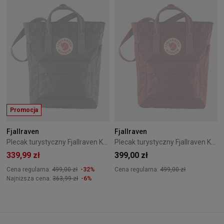
Promocja
Fjallraven
Fjallraven
Plecak turystyczny Fjallraven Kanken Totepack - Graphite
Plecak turystyczny Fjallraven Kanken Totepack - Ox Red
339,99 zł
399,00 zł
Cena regularna:
499,00 zł
-32%
Cena regularna:
499,00 zł
Najniższa cena:
363,99 zł
-6%