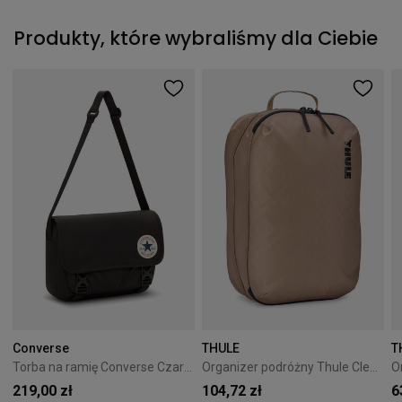
Produkty, które wybraliśmy dla Ciebie
Converse
THULE
T
Torba na ramię Converse Czarna 10026011-A01
Organizer podróżny Thule Clean/Dirty Cube Gentle beige
219,00 zł
104,72 zł
6