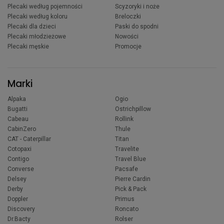
Plecaki według pojemności
Scyzoryki i noże
Plecaki według koloru
Breloczki
Plecaki dla dzieci
Paski do spodni
Plecaki młodzieżowe
Nowości
Plecaki męskie
Promocje
Marki
Alpaka
Ogio
Bugatti
Ostrichpillow
Cabeau
Rollink
CabinZero
Thule
CAT - Caterpillar
Titan
Cotopaxi
Travelite
Contigo
Travel Blue
Converse
Pacsafe
Delsey
Pierre Cardin
Derby
Pick & Pack
Doppler
Primus
Discovery
Roncato
Dr.Bacty
Rolser