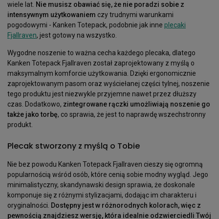
wiele lat.
Nie musisz obawiać się, że nie poradzi sobie z
intensywnym użytkowaniem
czy trudnymi warunkami
pogodowymi - Kanken Totepack, podobnie jak inne
plecaki
Fjallraven
, jest gotowy na wszystko.
Wygodne noszenie to ważna cecha każdego plecaka, dlatego
Kanken Totepack Fjallraven został zaprojektowany z myślą o
maksymalnym komforcie użytkowania. Dzięki ergonomicznie
zaprojektowanym pasom oraz wyściełanej części tylnej, noszenie
tego produktu jest niezwykle przyjemne nawet przez dłuższy
czas. Dodatkowo,
zintegrowane rączki umożliwiają noszenie go
także jako torbę
, co sprawia, że jest to naprawdę wszechstronny
produkt.
Plecak stworzony z myślą o Tobie
Nie bez powodu Kanken Totepack Fjallraven cieszy się ogromną
popularnością wśród osób, które cenią sobie modny wygląd. Jego
minimalistyczny, skandynawski design sprawia, że doskonale
komponuje się z różnymi stylizacjami, dodając im charakteru i
oryginalności.
Dostępny jest w różnorodnych kolorach, więc z
pewnością znajdziesz wersję, która idealnie odzwierciedli Twój