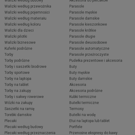
Walizki według budowy
Akcesoria do plecaków
Walizki według przewoźnika
Parasole
Walizki według pojemności
Parasole męskie
Walizki według materiału
Parasole damskie
Walizki według koloru
Parasole kieszonkowe
Walizki dla dzieci
Parasole krótkie
Walizki pilotki
Parasole długie
Walizki biznesowe
Parasole dwuosobowe
Kuferki podróżne
Parasole automatyczne
Torby
Parasole przeźroczyste
Torby podróżne
Pudełka prezentowe i akcesoria
Torby i saszetki biodrowe
Buty
Torby sportowe
Buty męskie
Torby na laptopa
Buty damskie
Torby na tablet
Akcesoria
Torby na zakupy
Akcesoria podróżne
Torby i sakwy rowerowe
Kubki termiczne
Wózki na zakupy
Butelki termiczne
Saszetki na ramię
Termosy
Torebki damskie
Butelki na wodę
Plecaki
Etui na laptopa lub tablet
Plecaki według budowy
Portfele
Plecaki według przeznaczenia
Przenośne ekspresy do kawy