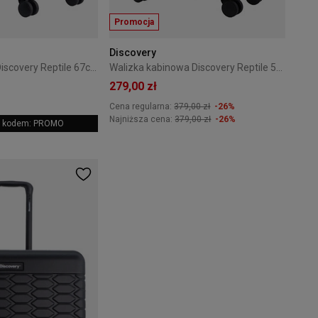
Promocja
Discovery
Walizka średnia Discovery Reptile 67cm Czarna
Walizka kabinowa Discovery Reptile 55 cm Czarna
279,00 zł
Cena regularna:
379,00 zł
-26%
Najniższa cena:
379,00 zł
-26%
 z kodem: PROMO