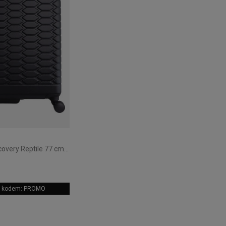
Walizka duża Discovery Reptile 77 cm Czarna
 z kodem: PROMO