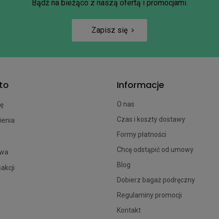
Bądź na bieżąco z naszą ofertą i promocjami.
Zapisz się
to
Informacje
O nas
ię
Czas i koszty dostawy
ienia
Formy płatności
Chcę odstąpić od umowy
owa
Blog
sakcji
Dobierz bagaż podręczny
Regulaminy promocji
Kontakt