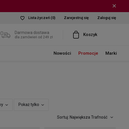
Lista życzeń
(0)
Zarejestruj się
Zaloguj się
Darmowa dostawa
Koszyk
dla zamówień od 249 zł
Nowości
Promocje
Marki
wy
Pokaż tylko
Sortuj: Największa Trafność