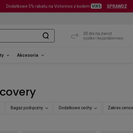
Dodatkowe 5% rabatu na Victorinox z kodem
VIX5
SPRAWDŹ
30 dni na zwrot
szybko i bezproblemowo
ty
Akcesoria
scovery
Bagaż podręczny
Dodatkowe cechy
Zakres ceno