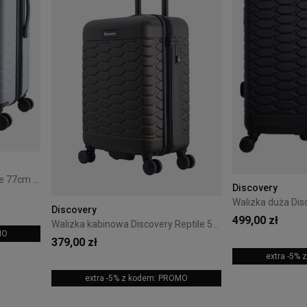
Walizka duża Discovery Reptile 77cm Srebrna
Discovery
Discovery
499,00 zł
Walizka kabinowa Discovery Reptile 55 cm Khaki
MO
379,00 zł
extra -5%
extra -5% z kodem: PROMO