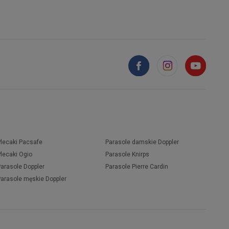
Plecaki Pacsafe
Parasole damskie Doppler
Plecaki Ogio
Parasole Knirps
Parasole Doppler
Parasole Pierre Cardin
Parasole męskie Doppler