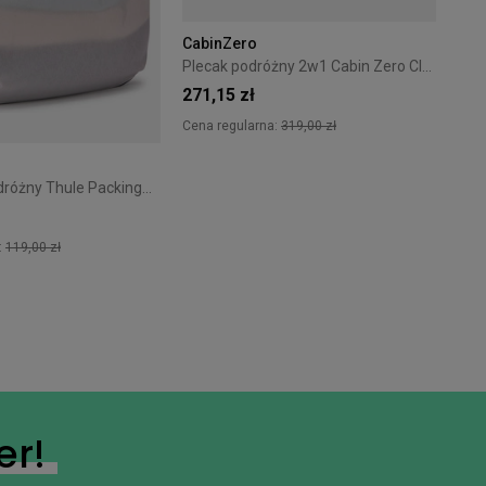
CabinZero
Plecak podróżny 2w1 Cabin Zero Classic Tech 28L Redwood
271,15 zł
Cena regularna:
319,00 zł
+7
Organizer podróżny Thule PackingCube kompresyjny M biały
:
119,00 zł
er!