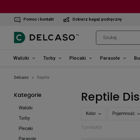
Pomoc i kontakt
Dobierz bagaż podręczny
Walizki
Torby
Plecaki
Parasole
Bu
Delcaso
Reptile
Reptile Di
Kategorie
Walizki
Kolor
Pojemność
Torby
7 produkty
Plecaki
Parasole