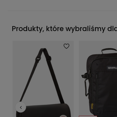
Produkty, które wybraliśmy dl
Organizer podróżny kompresyjny Thule PackingCube M Soft Green