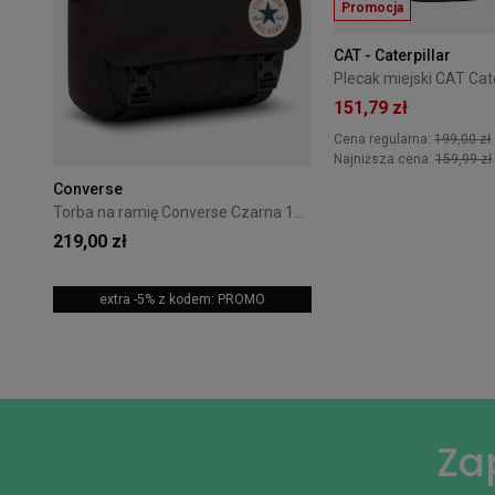
Promocja
CAT - Caterpillar
151,79 zł
Cena regularna:
199,00 zł
Najniższa cena:
159,99 zł
Converse
Torba na ramię Converse Czarna 10026011-A01
219,00 zł
extra -5% z kodem: PROMO
Za