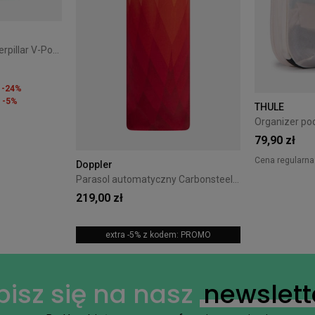
Plecak miejski CAT Caterpillar V-Power Cabin Cargo czarny
-24%
-5%
THULE
79,90 zł
Cena regularna
Doppler
Parasol automatyczny Carbonsteel Magic Doppler Magic Pomarańczowy
219,00 zł
extra -5% z kodem: PROMO
+14
pisz się na nasz
newslett