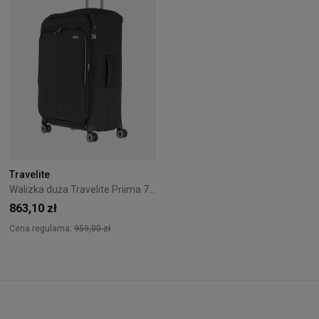
Travelite
Walizka duża Travelite Priima 79 cm czarna
863,10 zł
Cena regularna:
959,00 zł