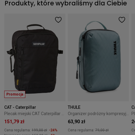
Produkty, które wybraliśmy dla Ciebie
Promocja
CAT - Caterpillar
THULE
C
Plecak miejski CAT Caterpillar V-Power Cabin Cargo czarny
Organizer podróżny kompresyjny Thule PackingCube S Pond Gray
151,79 zł
63,90 zł
2
Cena regularna:
199,00 zł
-24%
Cena regularna:
79,00 zł
C