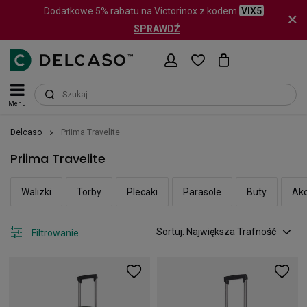
Dodatkowe 5% rabatu na Victorinox z kodem
VIX5
SPRAWDŹ
Menu
Delcaso
Priima Travelite
Priima Travelite
Walizki
Torby
Plecaki
Parasole
Buty
Akc
Sortuj: Największa Trafność
Filtrowanie