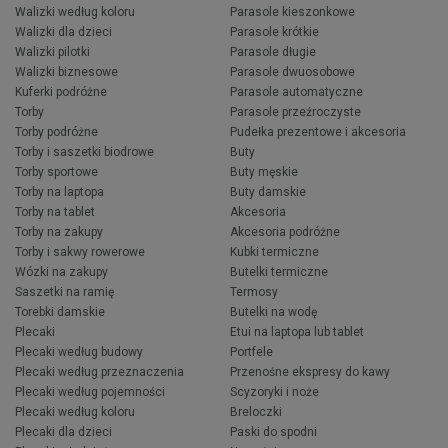
Walizki według koloru
Parasole kieszonkowe
Walizki dla dzieci
Parasole krótkie
Walizki pilotki
Parasole długie
Walizki biznesowe
Parasole dwuosobowe
Kuferki podróżne
Parasole automatyczne
Torby
Parasole przeźroczyste
Torby podróżne
Pudełka prezentowe i akcesoria
Torby i saszetki biodrowe
Buty
Torby sportowe
Buty męskie
Torby na laptopa
Buty damskie
Torby na tablet
Akcesoria
Torby na zakupy
Akcesoria podróżne
Torby i sakwy rowerowe
Kubki termiczne
Wózki na zakupy
Butelki termiczne
Saszetki na ramię
Termosy
Torebki damskie
Butelki na wodę
Plecaki
Etui na laptopa lub tablet
Plecaki według budowy
Portfele
Plecaki według przeznaczenia
Przenośne ekspresy do kawy
Plecaki według pojemności
Scyzoryki i noże
Plecaki według koloru
Breloczki
Plecaki dla dzieci
Paski do spodni