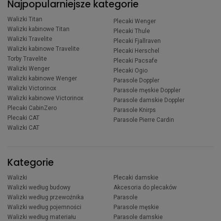
Najpopularniejsze kategorie
Walizki Titan
Plecaki Wenger
Walizki kabinowe Titan
Plecaki Thule
Walizki Travelite
Plecaki Fjallraven
Walizki kabinowe Travelite
Plecaki Herschel
Torby Travelite
Plecaki Pacsafe
Walizki Wenger
Plecaki Ogio
Walizki kabinowe Wenger
Parasole Doppler
Walizki Victorinox
Parasole męskie Doppler
Walizki kabinowe Victorinox
Parasole damskie Doppler
Plecaki CabinZero
Parasole Knirps
Plecaki CAT
Parasole Pierre Cardin
Walizki CAT
Kategorie
Walizki
Plecaki damskie
Walizki według budowy
Akcesoria do plecaków
Walizki według przewoźnika
Parasole
Walizki według pojemności
Parasole męskie
Walizki według materiału
Parasole damskie