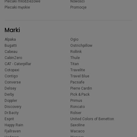
Plecaki młodzieżowe
Nowości
Plecaki męskie
Promocje
Marki
Alpaka
Ogio
Bugatti
Ostrichpillow
Cabeau
Rollink
CabinZero
Thule
CAT - Caterpillar
Titan
Cotopaxi
Travelite
Contigo
Travel Blue
Converse
Pacsafe
Delsey
Pierre Cardin
Derby
Pick & Pack
Doppler
Primus
Discovery
Roncato
Dr.Bacty
Rolser
Esprit
United Colors of Benetton
Happy Rain
Saxoline
Fjallraven
Wacaco