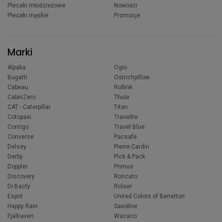
Plecaki młodzieżowe
Nowości
Plecaki męskie
Promocje
Marki
Alpaka
Ogio
Bugatti
Ostrichpillow
Cabeau
Rollink
CabinZero
Thule
CAT - Caterpillar
Titan
Cotopaxi
Travelite
Contigo
Travel Blue
Converse
Pacsafe
Delsey
Pierre Cardin
Derby
Pick & Pack
Doppler
Primus
Discovery
Roncato
Dr.Bacty
Rolser
Esprit
United Colors of Benetton
Happy Rain
Saxoline
Fjallraven
Wacaco