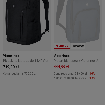
Promocja
Nowość
Victorinox
Victorinox
Plecak na laptopa do 15,4" Victorinox Altmont Deluxe czarny
Plecak biznesowy Victorinox Altmont Professional Navy 653283
719,00 zł
444,99 zł
Cena regularna:
770,00 zł
Cena regularna:
530,00 zł
-16%
Najniższa cena:
530,00 zł
-16%