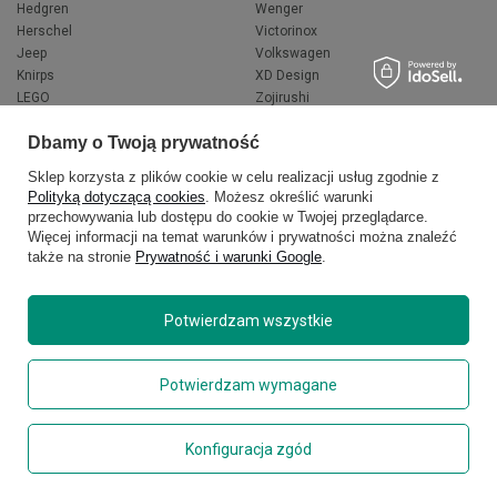
Hedgren
Wenger
Herschel
Victorinox
Jeep
Volkswagen
Knirps
XD Design
LEGO
Zojirushi
Muitomas
FLYNKA
Dbamy o Twoją prywatność
National Geographic
VANS
Sklep korzysta z plików cookie w celu realizacji usług zgodnie z
Polityką dotyczącą cookies
. Możesz określić warunki
przechowywania lub dostępu do cookie w Twojej przeglądarce.
Więcej informacji na temat warunków i prywatności można znaleźć
także na stronie
Prywatność i warunki Google
.
Potwierdzam wszystkie
Copyright © 2026
delcaso.pl
. Wszelkie prawa zastrzeżone.
Potwierdzam wymagane
Polityka prywatności
Zarządzaj plikami cookie
Konfiguracja zgód
Regulamin