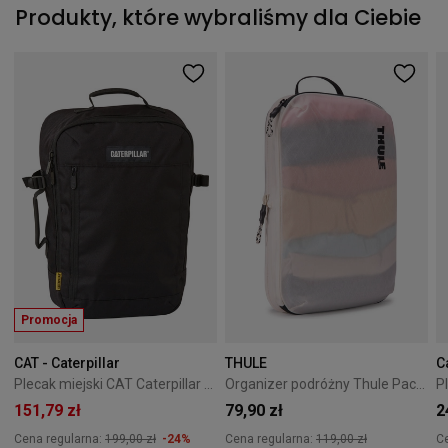
Produkty, które wybraliśmy dla Ciebie
Promocja
CAT - Caterpillar
THULE
C
Plecak miejski CAT Caterpillar V-Power Cabin Cargo czarny
Organizer podróżny Thule PackingCube kompresyjny M biały
151,79 zł
79,90 zł
2
Cena regularna:
199,00 zł
-24%
Cena regularna:
119,00 zł
C