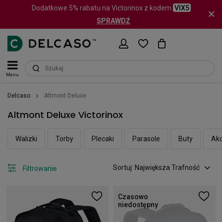
Dodatkowe 5% rabatu na Victorinox z kodem
VIX5
SPRAWDŹ
Menu
Delcaso
Altmont Deluxe
Altmont Deluxe Victorinox
Walizki
Torby
Plecaki
Parasole
Buty
Akc
Sortuj: Największa Trafność
Filtrowanie
Czasowo
niedostępny