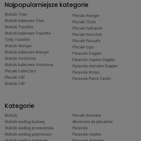
Najpopularniejsze kategorie
Walizki Titan
Plecaki Wenger
Walizki kabinowe Titan
Plecaki Thule
Walizki Travelite
Plecaki Fjallraven
Walizki kabinowe Travelite
Plecaki Herschel
Torby Travelite
Plecaki Pacsafe
Walizki Wenger
Plecaki Ogio
Walizki kabinowe Wenger
Parasole Doppler
Walizki Victorinox
Parasole męskie Doppler
Walizki kabinowe Victorinox
Parasole damskie Doppler
Plecaki CabinZero
Parasole Knirps
Plecaki CAT
Parasole Pierre Cardin
Walizki CAT
Kategorie
Walizki
Plecaki damskie
Walizki według budowy
Akcesoria do plecaków
Walizki według przewoźnika
Parasole
Walizki według pojemności
Parasole męskie
Walizki według materiału
Parasole damskie