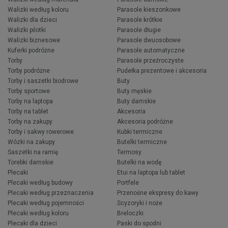
Walizki według koloru
Parasole kieszonkowe
Walizki dla dzieci
Parasole krótkie
Walizki pilotki
Parasole długie
Walizki biznesowe
Parasole dwuosobowe
Kuferki podróżne
Parasole automatyczne
Torby
Parasole przeźroczyste
Torby podróżne
Pudełka prezentowe i akcesoria
Torby i saszetki biodrowe
Buty
Torby sportowe
Buty męskie
Torby na laptopa
Buty damskie
Torby na tablet
Akcesoria
Torby na zakupy
Akcesoria podróżne
Torby i sakwy rowerowe
Kubki termiczne
Wózki na zakupy
Butelki termiczne
Saszetki na ramię
Termosy
Torebki damskie
Butelki na wodę
Plecaki
Etui na laptopa lub tablet
Plecaki według budowy
Portfele
Plecaki według przeznaczenia
Przenośne ekspresy do kawy
Plecaki według pojemności
Scyzoryki i noże
Plecaki według koloru
Breloczki
Plecaki dla dzieci
Paski do spodni