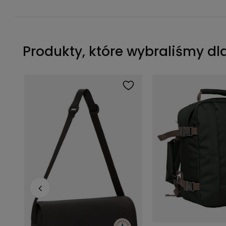
Produkty, które wybraliśmy dl
Plecak Converse Czarny 10023813-A01