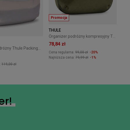
Promocja
THULE
Organizer podróżny kompresyjny Thule PackingCube M Soft Green
78,84 zł
Organizer podróżny Thule PackingCube kompresyjny M biały
Cena regularna:
99,00 zł
-20%
Najniższa cena:
79,99 zł
-1%
:
119,00 zł
er!