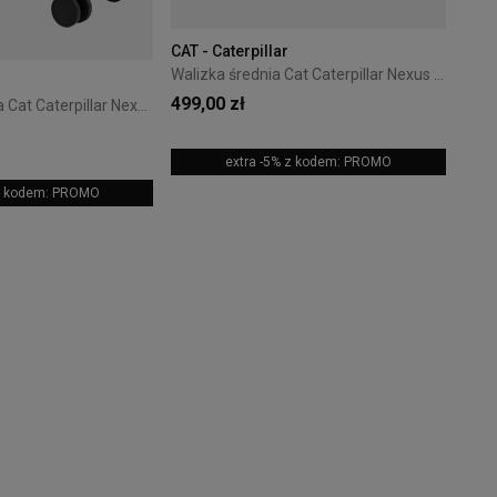
CAT - Caterpillar
Walizka średnia Cat Caterpillar Nexus 68 cm Black
499,00 zł
Walizka kabinowa Cat Caterpillar Nexus 55 cm White
extra -5% z kodem: PROMO
 z kodem: PROMO