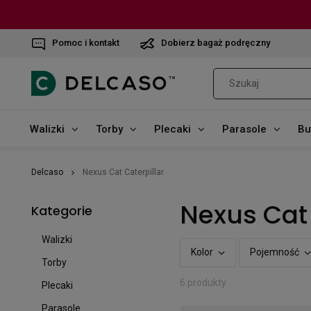
Pomoc i kontakt
Dobierz bagaż podręczny
Walizki
Torby
Plecaki
Parasole
Bu
Delcaso
Nexus Cat Caterpillar
Nexus Cat 
Kategorie
Walizki
Kolor
Pojemność
Torby
6 produkty
Plecaki
Parasole