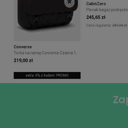
CabinZero
245,65 zł
Cena regularna:
289,00 zł
Converse
Torba na ramię Converse Czarna 10026011-A01
219,00 zł
extra -5% z kodem: PROMO
Za