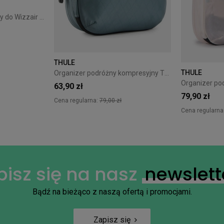
Plecak bagaż podręczny do Wizzair Cabin Zero Classic 28L Black Sand
THULE
+18
THULE
Organizer podróżny kompresyjny Thule PackingCube S Pond Gray
63,90 zł
79,90 zł
Cena regularna:
79,00 zł
Cena regularna
pisz się na nasz
newslett
Bądź na bieżąco z naszą ofertą i promocjami.
Zapisz się