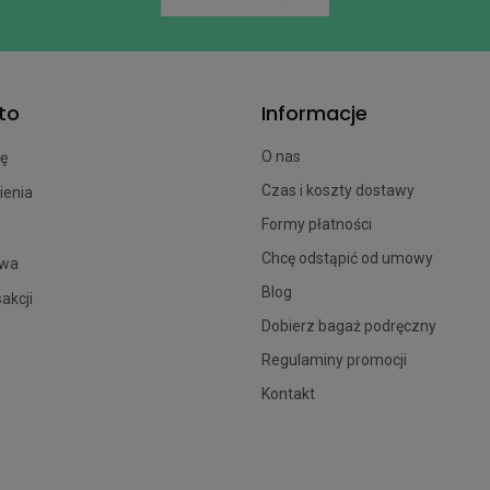
to
Informacje
O nas
ię
Czas i koszty dostawy
ienia
Formy płatności
Chcę odstąpić od umowy
owa
Blog
sakcji
Dobierz bagaż podręczny
Regulaminy promocji
Kontakt