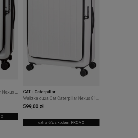
CAT - Caterpillar
Walizka średnia Cat Caterpillar Nexus 68 cm White
Walizka duża Cat Caterpillar Nexus 81 cm White
599,00 zł
MO
extra -5% z kodem: PROMO