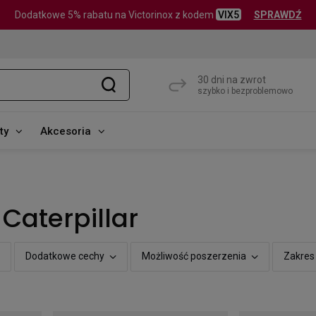
Dodatkowe 5% rabatu na Victorinox z kodem
VIX5
SPRAWDŹ
30 dni na zwrot
szybko i bezproblemowo
ty
Akcesoria
Caterpillar
Dodatkowe cechy
Możliwość poszerzenia
Zakres