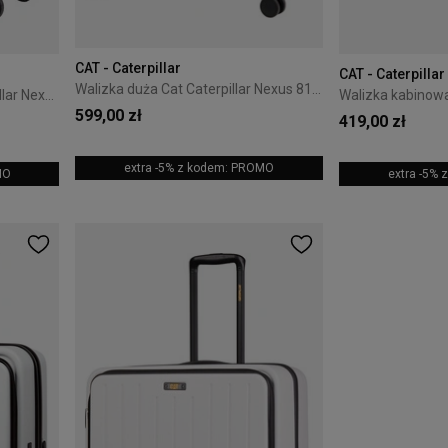
CAT - Caterpillar
CAT - Caterpillar
Walizka duża Cat Caterpillar Nexus 81 cm Black
Walizka kabinowa Cat Caterpillar Nexus 55 cm Black
599,00 zł
419,00 zł
extra -5% z kodem: PROMO
MO
extra -5%