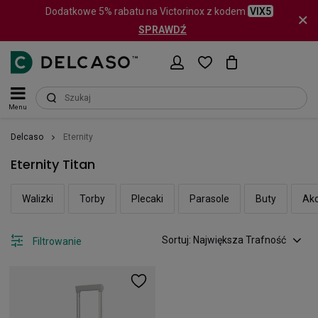
Dodatkowe 5% rabatu na Victorinox z kodem
VIX5
SPRAWDŹ
Menu
Delcaso
Eternity
Eternity Titan
Walizki
Torby
Plecaki
Parasole
Buty
Akc
Sortuj: Największa Trafność
Filtrowanie