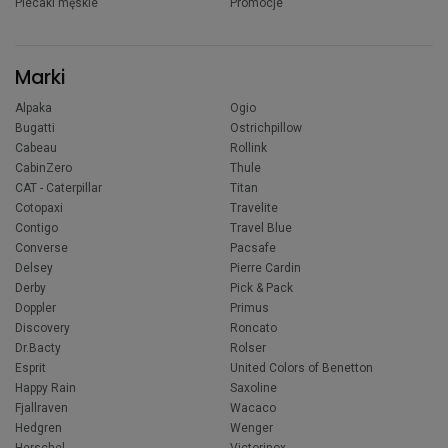
Plecaki męskie
Promocje
Marki
Alpaka
Ogio
Bugatti
Ostrichpillow
Cabeau
Rollink
CabinZero
Thule
CAT - Caterpillar
Titan
Cotopaxi
Travelite
Contigo
Travel Blue
Converse
Pacsafe
Delsey
Pierre Cardin
Derby
Pick & Pack
Doppler
Primus
Discovery
Roncato
Dr.Bacty
Rolser
Esprit
United Colors of Benetton
Happy Rain
Saxoline
Fjallraven
Wacaco
Hedgren
Wenger