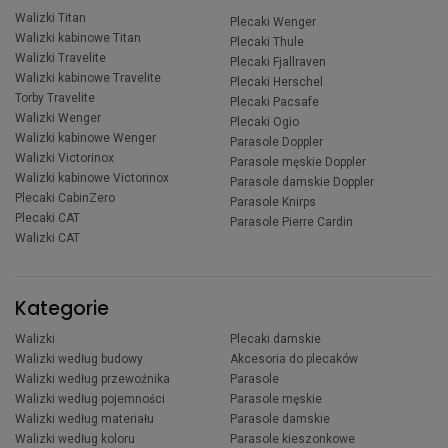
Walizki Titan
Plecaki Wenger
Walizki kabinowe Titan
Plecaki Thule
Walizki Travelite
Plecaki Fjallraven
Walizki kabinowe Travelite
Plecaki Herschel
Torby Travelite
Plecaki Pacsafe
Walizki Wenger
Plecaki Ogio
Walizki kabinowe Wenger
Parasole Doppler
Walizki Victorinox
Parasole męskie Doppler
Walizki kabinowe Victorinox
Parasole damskie Doppler
Plecaki CabinZero
Parasole Knirps
Plecaki CAT
Parasole Pierre Cardin
Walizki CAT
Kategorie
Walizki
Plecaki damskie
Walizki według budowy
Akcesoria do plecaków
Walizki według przewoźnika
Parasole
Walizki według pojemności
Parasole męskie
Walizki według materiału
Parasole damskie
Walizki według koloru
Parasole kieszonkowe