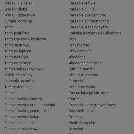
Walizki dla dzieci
Parasole krótkie
Walizki pilotki
Parasole długie
Walizki biznesowe
Parasole dwuosobowe
Kuferki podróżne
Parasole automatyczne
Torby
Parasole przeźroczyste
Torby podróżne
Pudełka prezentowe i akcesoria
Torby i saszetki biodrowe
Buty
Torby sportowe
Buty męskie
Torby na laptopa
Buty damskie
Torby na tablet
Akcesoria
Torby na zakupy
Akcesoria podróżne
Torby i sakwy rowerowe
Kubki termiczne
Wózki na zakupy
Butelki termiczne
Saszetki na ramię
Termosy
Torebki damskie
Butelki na wodę
Plecaki
Etui na laptopa lub tablet
Plecaki według budowy
Portfele
Plecaki według przeznaczenia
Przenośne ekspresy do kawy
Plecaki według pojemności
Scyzoryki i noże
Plecaki według koloru
Breloczki
Plecaki dla dzieci
Paski do spodni
Plecaki młodzieżowe
Nowości