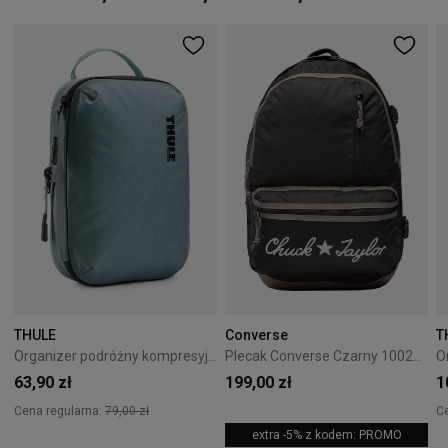
THULE
Converse
T
Organizer podróżny kompresyjny Thule PackingCube S Pond Gray
Plecak Converse Czarny 10023813-A01
63,90 zł
199,00 zł
1
Cena regularna:
79,00 zł
C
extra -5% z kodem: PROMO