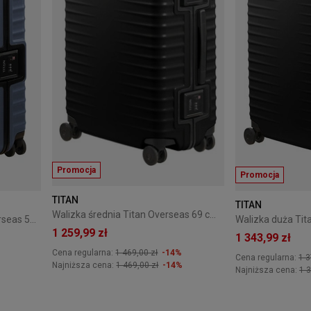
Promocja
Promocja
TITAN
TITAN
Walizka średnia Titan Overseas 69 cm Nightshade Black
Walizka biznesowa Titan Overseas 55 cm Midnight Blue
1 259,99 zł
1 343,99 zł
Cena regularna:
1 469,00 zł
-14%
Cena regularna:
1 3
Najniższa cena:
1 469,00 zł
-14%
Najniższa cena:
1 3