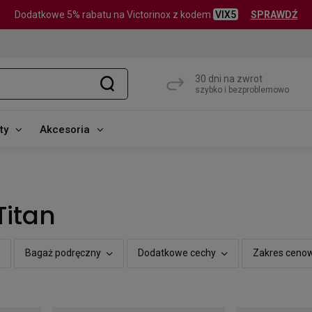
Dodatkowe 5% rabatu na Victorinox z kodem
VIX5
SPRAWDŹ
30 dni na zwrot
szybko i bezproblemowo
ty
Akcesoria
Titan
Bagaż podręczny
Dodatkowe cechy
Zakres ceno