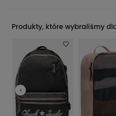
Produkty, które wybraliśmy dl
Organizer podróżny Thule PackingCube kompresyjny M biały