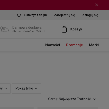
Lista życzeń
(0)
Zarejestruj się
Zaloguj się
Darmowa dostawa
Koszyk
dla zamówień od 249 zł
Nowości
Promocje
Marki
wy
Pokaż tylko
Sortuj: Największa Trafność