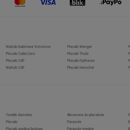
Walizki kabinowe Victorinox
Plecaki Wenger
Plecaki CabinZero
Plecaki Thule
Plecaki CAT
Plecaki Fjallraven
Walizki CAT
Plecaki Herschel
Torebki damskie
Akcesoria do plecaków
Plecaki
Parasole
Plecaki według budowy
Parasole męskie