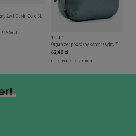
Plecak podróżny 2w1 Cabin Zero Classic Tech 28L Silver Storm
:
319,00 zł
THULE
Organizer podróżny kompresyjny Thule PackingCube S Pond Gray
+7
63,90 zł
Cena regularna:
79,00 zł
er!