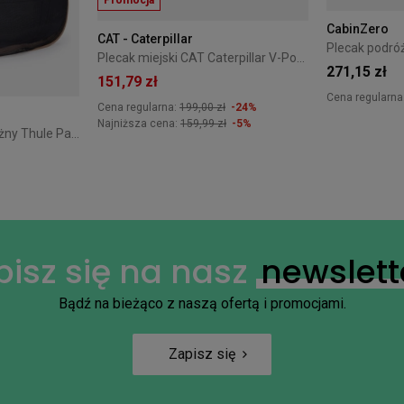
Promocja
CabinZero
CAT - Caterpillar
Plecak miejski CAT Caterpillar V-Power Cabin Cargo czarny
271,15 zł
151,79 zł
Cena regularna
Cena regularna:
199,00 zł
-24%
Najniższa cena:
159,99 zł
-5%
Średni organizer podróżny Thule Packing Cube M - gentle beige
pisz się na nasz
newslett
Bądź na bieżąco z naszą ofertą i promocjami.
Zapisz się