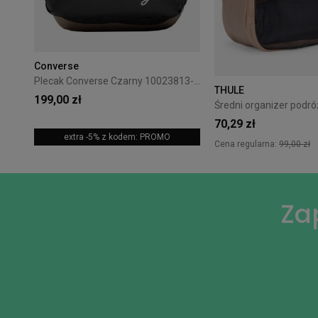
Converse
Plecak Converse Czarny 10023813-A01
THULE
199,00 zł
70,29 zł
extra -5% z kodem: PROMO
Cena regularna:
99,00 zł
Za