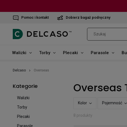
Pomoc i kontakt
Dobierz bagaż podręczny
Walizki
Torby
Plecaki
Parasole
Bu
Delcaso
Overseas
Overseas 
Kategorie
Walizki
Kolor
Pojemność
Torby
8 produkty
Plecaki
Parasole