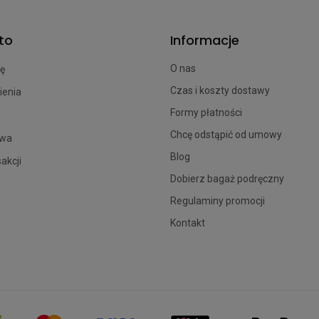
to
Informacje
O nas
ię
Czas i koszty dostawy
ienia
Formy płatności
Chcę odstąpić od umowy
owa
Blog
sakcji
Dobierz bagaż podręczny
Regulaminy promocji
Kontakt