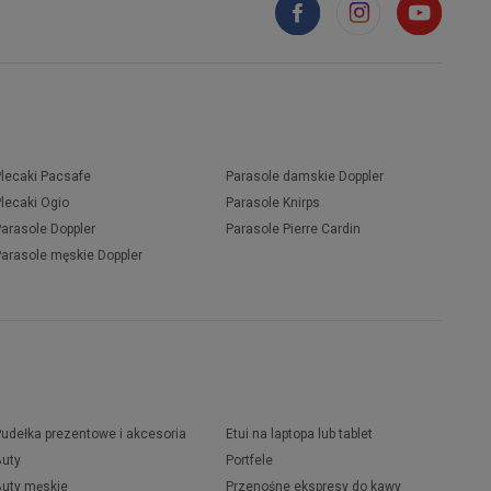
Plecaki Pacsafe
Parasole damskie Doppler
Plecaki Ogio
Parasole Knirps
Parasole Doppler
Parasole Pierre Cardin
Parasole męskie Doppler
Pudełka prezentowe i akcesoria
Etui na laptopa lub tablet
Buty
Portfele
Buty męskie
Przenośne ekspresy do kawy