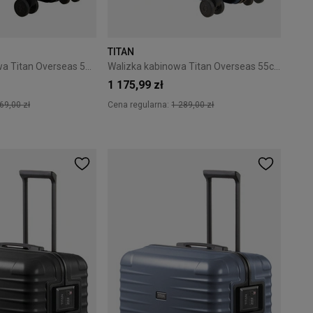
TITAN
Walizka biznesowa Titan Overseas 55 cm Black
Walizka kabinowa Titan Overseas 55cm Midnight Blue
1 175,99 zł
69,00 zł
Cena regularna:
1 289,00 zł