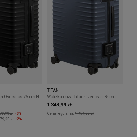
TITAN
Walizka duża Titan Overseas 75 cm Nightshade Black
Walizka duża Titan Overseas 75 cm Midnight Blue
1 343,99 zł
79,00 zł
-3%
Cena regularna:
1 469,00 zł
79,00 zł
-2%