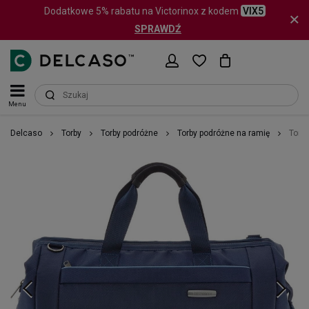
Dodatkowe 5% rabatu na Victorinox z kodem
VIX5
SPRAWDŹ
Menu
Delcaso
Torby
Torby podróżne
Torby podróżne na ramię
Torba