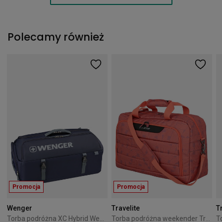
Polecamy również
Promocja
Promocja
Wenger
Travelite
T
Torba podróżna XC Hybrid Wenger granatowa
Torba podróżna weekender Travelite Skaii pomarańczowa