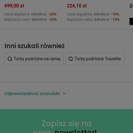
499,00 zł
224,10 zł
2
Cena regularna:
650,00 zł
-23%
Cena regularna:
249,00 zł
-10%
Najniższa cena:
650,00 zł
-23%
Najniższa cena:
249,00 zł
-10%
Inni szukali również
Torby podróżne na ramię
Torby podróżne Travelite
Odpowiedzialność za produkt
Zapisz się na
nasz
newsletter!