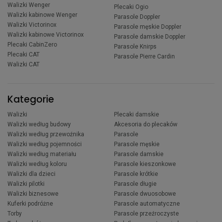
Walizki Wenger
Plecaki Ogio
Walizki kabinowe Wenger
Parasole Doppler
Walizki Victorinox
Parasole męskie Doppler
Walizki kabinowe Victorinox
Parasole damskie Doppler
Plecaki CabinZero
Parasole Knirps
Plecaki CAT
Parasole Pierre Cardin
Walizki CAT
Kategorie
Walizki
Plecaki damskie
Walizki według budowy
Akcesoria do plecaków
Walizki według przewoźnika
Parasole
Walizki według pojemności
Parasole męskie
Walizki według materiału
Parasole damskie
Walizki według koloru
Parasole kieszonkowe
Walizki dla dzieci
Parasole krótkie
Walizki pilotki
Parasole długie
Walizki biznesowe
Parasole dwuosobowe
Kuferki podróżne
Parasole automatyczne
Torby
Parasole przeźroczyste