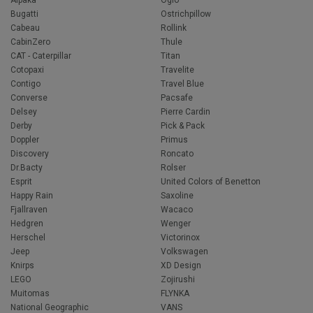
Bugatti
Ostrichpillow
Cabeau
Rollink
CabinZero
Thule
CAT - Caterpillar
Titan
Cotopaxi
Travelite
Contigo
Travel Blue
Converse
Pacsafe
Delsey
Pierre Cardin
Derby
Pick & Pack
Doppler
Primus
Discovery
Roncato
Dr.Bacty
Rolser
Esprit
United Colors of Benetton
Happy Rain
Saxoline
Fjallraven
Wacaco
Hedgren
Wenger
Herschel
Victorinox
Jeep
Volkswagen
Knirps
XD Design
LEGO
Zojirushi
Muitomas
FLYNKA
National Geographic
VANS