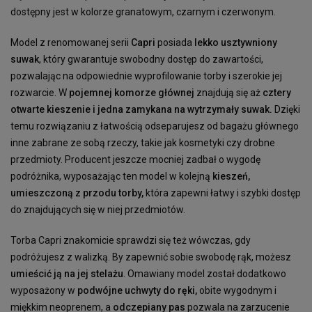
dostępny jest w kolorze granatowym, czarnym i czerwonym.
Model z renomowanej serii
Capri
posiada
lekko usztywniony
suwak
, który gwarantuje swobodny dostęp do zawartości,
pozwalając na odpowiednie wyprofilowanie torby i szerokie jej
rozwarcie. W
pojemnej komorze głównej
znajdują się aż
cztery
otwarte kieszenie i jedna zamykana na wytrzymały suwak.
Dzięki
temu rozwiązaniu z łatwością odseparujesz od bagażu głównego
inne zabrane ze sobą rzeczy, takie jak kosmetyki czy drobne
przedmioty. Producent jeszcze mocniej zadbał o wygodę
podróżnika, wyposażając ten model w kolejną
kieszeń,
umieszczoną z przodu torby,
która zapewni łatwy i szybki dostęp
do znajdujących się w niej przedmiotów.
Torba Capri znakomicie sprawdzi się też wówczas, gdy
podróżujesz z walizką. By zapewnić sobie swobodę rąk, możesz
umieścić ją na jej stelażu
. Omawiany model został dodatkowo
wyposażony w
podwójne uchwyty do ręki,
obite wygodnym i
miękkim neoprenem, a
odczepiany pas
pozwala na zarzucenie