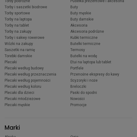
Torby podróżne
Pudełka prezentowe i akcesoria
Torby i saszetki biodrowe
Buty
Torby sportowe
Buty męskie
Torby na laptopa
Buty damskie
Torby na tablet
Akcesoria
Torby na zakupy
Akcesoria podróżne
Torby i sakwy rowerowe
Kubki termiczne
Wózki na zakupy
Butelki termiczne
Saszetki na ramię
Termosy
Torebki damskie
Butelki na wodę
Plecaki
Etui na laptopa lub tablet
Plecaki według budowy
Portfele
Plecaki według przeznaczenia
Przenośne ekspresy do kawy
Plecaki według pojemności
Scyzoryki i noże
Plecaki według koloru
Breloczki
Plecaki dla dzieci
Paski do spodni
Plecaki młodzieżowe
Nowości
Plecaki męskie
Promocje
Marki
Alpaka
Ogio