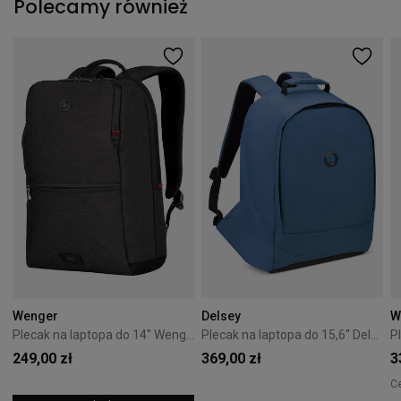
Polecamy również
Wenger
Delsey
W
Plecak na laptopa do 14" Wenger MX Reload szary
Plecak na laptopa do 15,6'' Delsey Securban Niebieski
249,00 zł
369,00 zł
3
C