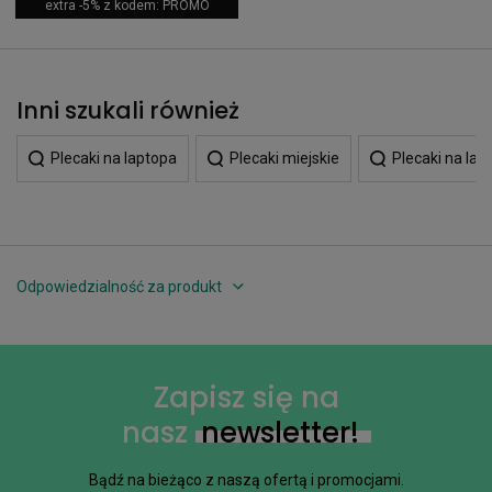
extra -5% z kodem: PROMO
Inni szukali również
Plecaki na laptopa
Plecaki miejskie
Plecaki na lap
Odpowiedzialność za produkt
Zapisz się na
nasz
newsletter!
Bądź na bieżąco z naszą ofertą i promocjami.