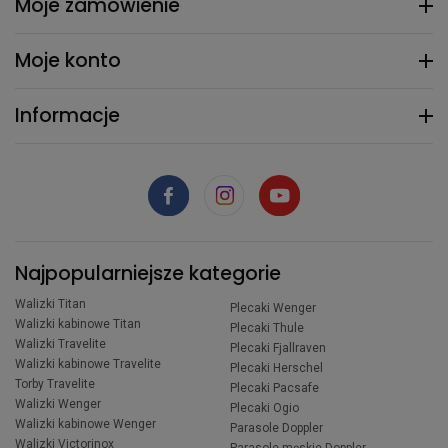
Moje zamówienie
Moje konto
Informacje
Najpopularniejsze kategorie
Walizki Titan
Plecaki Wenger
Walizki kabinowe Titan
Plecaki Thule
Walizki Travelite
Plecaki Fjallraven
Walizki kabinowe Travelite
Plecaki Herschel
Torby Travelite
Plecaki Pacsafe
Walizki Wenger
Plecaki Ogio
Walizki kabinowe Wenger
Parasole Doppler
Walizki Victorinox
Parasole męskie Doppler