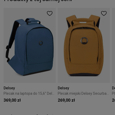
Delsey
Delsey
D
Plecak na laptopa do 15,6'' Delsey Securban Niebieski
Plecak miejski Delsey Securban Żółty
369,00 zł
269,00 zł
2