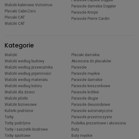
Walizki kabinowe Victorinox
Parasole damskie Doppler
Plecaki CabinZero
Parasole Knirps
Plecaki CAT
Parasole Pierre Cardin
Walizki CAT
Kategorie
Walizki
Plecaki damskie
Walizki według budowy
Akcesoria do plecaków
Walizki według przewoźnika
Parasole
Walizki według pojemności
Parasole męskie
Walizki według materiału
Parasole damskie
Walizki według koloru
Parasole kieszonkowe
Walizki dla dzieci
Parasole krótkie
Walizki pilotki
Parasole długie
Walizki biznesowe
Parasole dwuosobowe
Kuferki podróżne
Parasole automatyczne
Torby
Parasole przeźroczyste
Torby podróżne
Pudełka prezentowe i akcesoria
Torby i saszetki biodrowe
Buty
Torby sportowe
Buty męskie