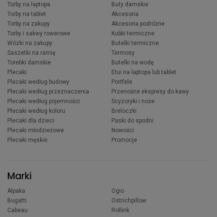
Torby na laptopa
Buty damskie
Torby na tablet
Akcesoria
Torby na zakupy
Akcesoria podróżne
Torby i sakwy rowerowe
Kubki termiczne
Wózki na zakupy
Butelki termiczne
Saszetki na ramię
Termosy
Torebki damskie
Butelki na wodę
Plecaki
Etui na laptopa lub tablet
Plecaki według budowy
Portfele
Plecaki według przeznaczenia
Przenośne ekspresy do kawy
Plecaki według pojemności
Scyzoryki i noże
Plecaki według koloru
Breloczki
Plecaki dla dzieci
Paski do spodni
Plecaki młodzieżowe
Nowości
Plecaki męskie
Promocje
Marki
Alpaka
Ogio
Bugatti
Ostrichpillow
Cabeau
Rollink