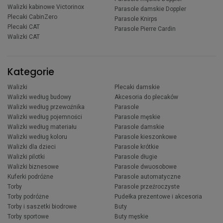
Walizki kabinowe Victorinox
Parasole damskie Doppler
Plecaki CabinZero
Parasole Knirps
Plecaki CAT
Parasole Pierre Cardin
Walizki CAT
Kategorie
Walizki
Plecaki damskie
Walizki według budowy
Akcesoria do plecaków
Walizki według przewoźnika
Parasole
Walizki według pojemności
Parasole męskie
Walizki według materiału
Parasole damskie
Walizki według koloru
Parasole kieszonkowe
Walizki dla dzieci
Parasole krótkie
Walizki pilotki
Parasole długie
Walizki biznesowe
Parasole dwuosobowe
Kuferki podróżne
Parasole automatyczne
Torby
Parasole przeźroczyste
Torby podróżne
Pudełka prezentowe i akcesoria
Torby i saszetki biodrowe
Buty
Torby sportowe
Buty męskie