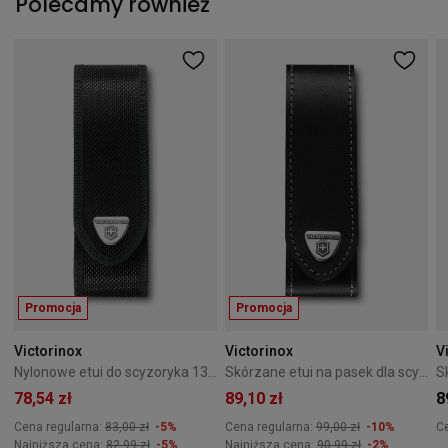
Polecamy również
Promocja
Promocja
Victorinox
Victorinox
V
Nylonowe etui do scyzoryka 130 mm 4.0506.N
Skórzane etui na pasek dla scyzoryka 130 mm Victorinox 4.0505.L
78,54 zł
89,10 zł
8
Cena regularna:
83,00 zł
-5%
Cena regularna:
99,00 zł
-10%
C
Najniższa cena:
82,99 zł
-5%
Najniższa cena:
90,99 zł
-2%