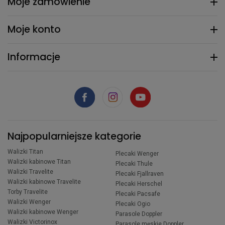
Moje zamówienie
Moje konto
Informacje
Najpopularniejsze kategorie
Walizki Titan
Plecaki Wenger
Walizki kabinowe Titan
Plecaki Thule
Walizki Travelite
Plecaki Fjallraven
Walizki kabinowe Travelite
Plecaki Herschel
Torby Travelite
Plecaki Pacsafe
Walizki Wenger
Plecaki Ogio
Walizki kabinowe Wenger
Parasole Doppler
Walizki Victorinox
Parasole męskie Doppler