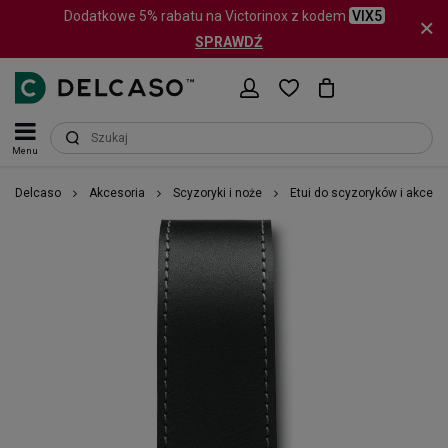
Dodatkowe 5% rabatu na Victorinox z kodem
VIX5
SPRAWDŹ
Menu
Delcaso
Akcesoria
Scyzoryki i noże
Etui do scyzoryków i akceso