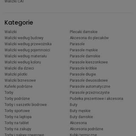
Walizki CAT
Kategorie
Walizki
Plecaki damskie
Walizki według budowy
Akcesoria do plecaków
Walizki według przewoźnika
Parasole
Walizki według pojemności
Parasole męskie
Walizki według materiału
Parasole damskie
Walizki według koloru
Parasole kieszonkowe
Walizki dla dzieci
Parasole krótkie
Walizki pilotki
Parasole długie
Walizki biznesowe
Parasole dwuosobowe
Kuferki podróżne
Parasole automatyczne
Torby
Parasole przeźroczyste
Torby podróżne
Pudełka prezentowe i akcesoria
Torby i saszetki biodrowe
Buty
Torby sportowe
Buty męskie
Torby na laptopa
Buty damskie
Torby na tablet
Akcesoria
Torby na zakupy
Akcesoria podróżne
Torby i sakwy rowerowe
Kubki termiczne