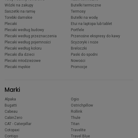
Wózki na zakupy
Butelki termiczne
Saszetki na ramię
Termosy
Torebki damskie
Butelki na wodę
Plecaki
Etui na laptopa lub tablet
Plecaki według budowy
Portfele
Plecaki według przeznaczenia
Przenośne ekspresy do kawy
Plecaki według pojemności
Scyzoryki i noże
Plecaki według koloru
Breloczki
Plecaki dla dzieci
Paski do spodni
Plecaki młodzieżowe
Nowości
Plecaki męskie
Promocje
Marki
Alpaka
Ogio
Bugatti
Ostrichpillow
Cabeau
Rollink
CabinZero
Thule
CAT - Caterpillar
Titan
Cotopaxi
Travelite
Contigo
Travel Blue