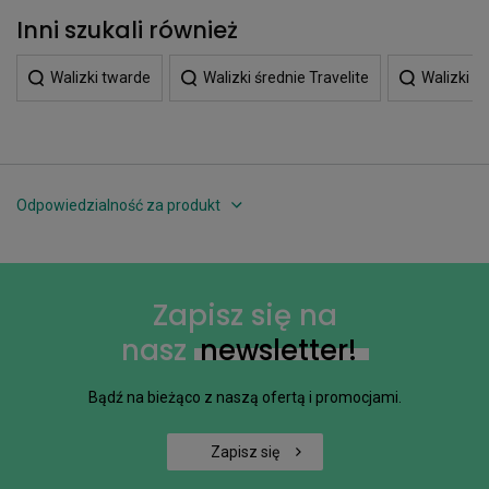
Inni szukali również
Walizki twarde
Walizki średnie Travelite
Walizki t
Odpowiedzialność za produkt
Zapisz się na
nasz
newsletter!
Bądź na bieżąco z naszą ofertą i promocjami.
Zapisz się