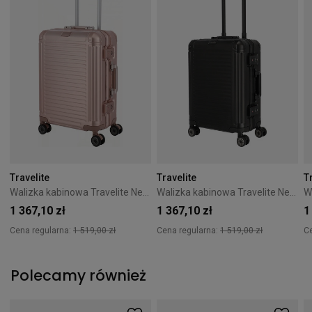
Travelite
Travelite
T
Walizka kabinowa Travelite Next 2.0 55 cm różowa
Walizka kabinowa Travelite Next 2.0 55 cm czarna
1 367,10 zł
1 367,10 zł
1
Cena regularna:
1 519,00 zł
Cena regularna:
1 519,00 zł
C
Polecamy również