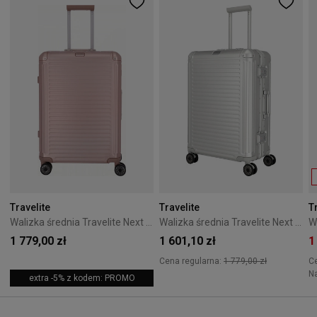
Travelite
Travelite
T
Walizka średnia Travelite Next 2.0 67cm różowa
Walizka średnia Travelite Next 2.0 67cm srebrna
1 779,00 zł
1 601,10 zł
1
Cena regularna:
1 779,00 zł
C
N
extra -5% z kodem: PROMO