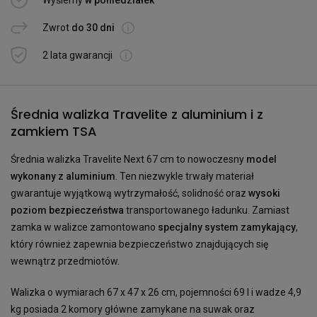
Wyślemy
w poniedziałek
Zwrot
do 30 dni
2 lata gwarancji
Średnia walizka Travelite z aluminium i z
zamkiem TSA
Średnia walizka Travelite Next 67 cm to nowoczesny
model
wykonany z aluminium
. Ten niezwykle trwały materiał
gwarantuje wyjątkową wytrzymałość, solidność oraz
wysoki
poziom bezpieczeństwa
transportowanego ładunku. Zamiast
zamka w walizce zamontowano
specjalny system zamykający
,
który również zapewnia bezpieczeństwo znajdujących się
wewnątrz przedmiotów.
Walizka o wymiarach 67 x 47 x 26 cm, pojemności 69 l i wadze 4,9
kg posiada 2 komory główne zamykane na suwak oraz