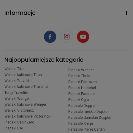
Informacje
Najpopularniejsze kategorie
Walizki Titan
Plecaki Wenger
Walizki kabinowe Titan
Plecaki Thule
Walizki Travelite
Plecaki Fjallraven
Walizki kabinowe Travelite
Plecaki Herschel
Torby Travelite
Plecaki Pacsafe
Walizki Wenger
Plecaki Ogio
Walizki kabinowe Wenger
Parasole Doppler
Walizki Victorinox
Parasole męskie Doppler
Walizki kabinowe Victorinox
Parasole damskie Doppler
Plecaki CabinZero
Parasole Knirps
Plecaki CAT
Parasole Pierre Cardin