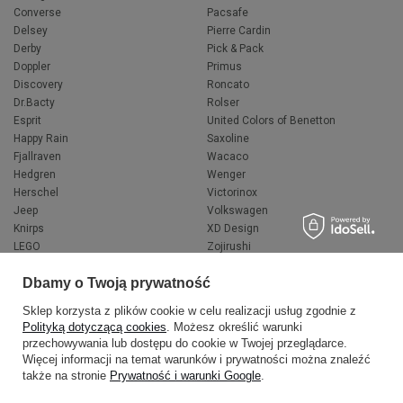
Converse
Pacsafe
Delsey
Pierre Cardin
Derby
Pick & Pack
Doppler
Primus
Discovery
Roncato
Dr.Bacty
Rolser
Esprit
United Colors of Benetton
Happy Rain
Saxoline
Fjallraven
Wacaco
Hedgren
Wenger
Herschel
Victorinox
Jeep
Volkswagen
Knirps
XD Design
LEGO
Zojirushi
Muitomas
FLYNKA
Dbamy o Twoją prywatność
National Geographic
VANS
Sklep korzysta z plików cookie w celu realizacji usług zgodnie z
Polityką dotyczącą cookies
. Możesz określić warunki
przechowywania lub dostępu do cookie w Twojej przeglądarce.
Więcej informacji na temat warunków i prywatności można znaleźć
także na stronie
Prywatność i warunki Google
.