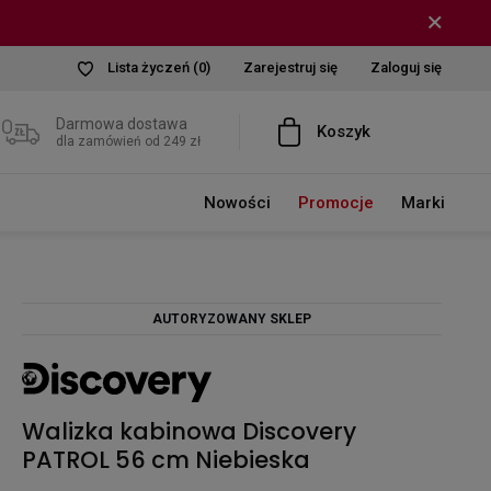
Lista życzeń
(0)
Zarejestruj się
Zaloguj się
Darmowa dostawa
Koszyk
dla zamówień od 249 zł
Nowości
Promocje
Marki
AUTORYZOWANY SKLEP
Walizka kabinowa Discovery
PATROL 56 cm Niebieska