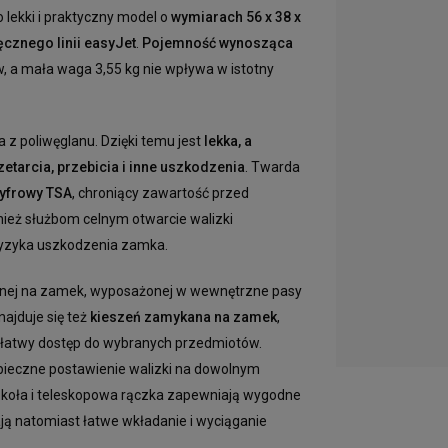
 lekki i praktyczny model o
wymiarach 56 x 38 x
cznego linii easyJet
.
Pojemność wynosząca
, a mała waga 3,55 kg nie wpływa w istotny
z poliwęglanu. Dzięki temu jest
lekka, a
etarcia, przebicia i inne uszkodzenia
. Twarda
yfrowy TSA
, chroniący zawartość przed
eż służbom celnym otwarcie walizki
ryzyka uszkodzenia zamka.
anej na zamek, wyposażonej w wewnętrzne pasy
ajduje się też
kieszeń zamykana na zamek
,
łatwy dostęp do wybranych przedmiotów.
pieczne postawienie walizki na dowolnym
e koła i teleskopowa rączka zapewniają wygodne
ją natomiast łatwe wkładanie i wyciąganie