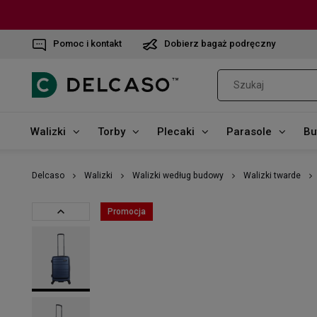
Pomoc i kontakt
Dobierz bagaż podręczny
Walizki
Torby
Plecaki
Parasole
Bu
Delcaso
Walizki
Walizki według budowy
Walizki twarde
Promocja