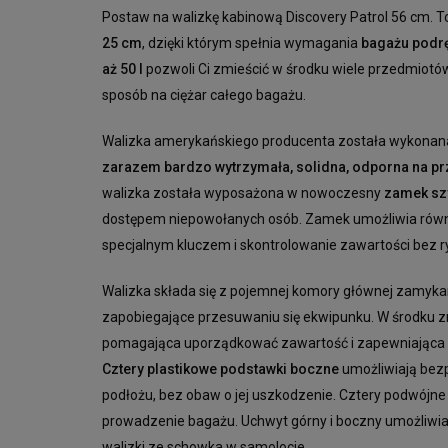
Postaw na walizkę kabinową Discovery Patrol 56 cm. To
25 cm
, dzięki którym spełnia wymagania
bagażu podrę
aż 50 l
pozwoli Ci zmieścić w środku wiele przedmiotów
sposób na ciężar całego bagażu.
Walizka amerykańskiego producenta została wykonana 
zarazem bardzo wytrzymała, solidna, odporna na prz
walizka została wyposażona w nowoczesny
zamek sz
dostępem niepowołanych osób. Zamek umożliwia równi
specjalnym kluczem i skontrolowanie zawartości bez 
Walizka składa się z pojemnej komory głównej zamyk
zapobiegające przesuwaniu się ekwipunku. W środku zn
pomagająca uporządkować zawartość i zapewniająca 
Cztery plastikowe podstawki boczne
umożliwiają bez
podłożu, bez obaw o jej uszkodzenie. Cztery podwójn
prowadzenie bagażu. Uchwyt górny i boczny umożliwia
walizki ze schowka w samolocie.