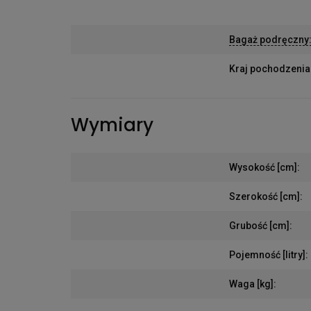
Bagaż podręczny
Kraj pochodzenia
Wymiary
Wysokość [cm]
:
Szerokość [cm]
:
Grubość [cm]
:
Pojemność [litry]
:
Waga [kg]
: