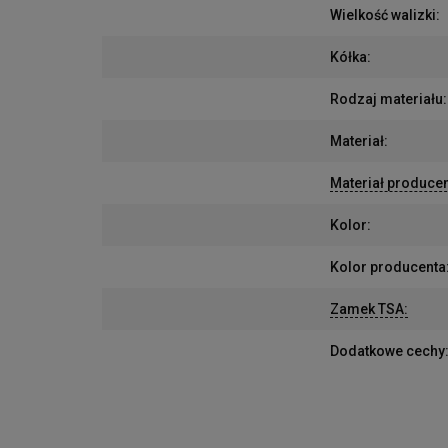
Wielkość walizki
:
Kółka
:
Rodzaj materiału
:
Materiał
:
Materiał produce
Kolor
:
Kolor producenta
Zamek TSA
:
Dodatkowe cechy