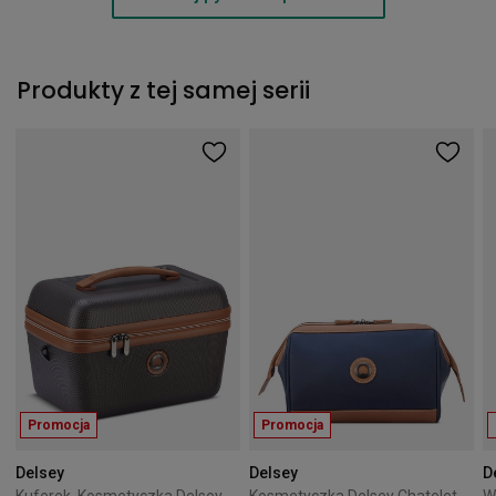
Produkty z tej samej serii
Promocja
Promocja
Delsey
Delsey
D