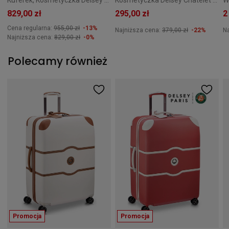
Kuferek, Kosmetyczka Delsey Chatelet Air 2.0 Brązowa
Kosmetyczka Delsey Chatelet Air 2.0 9L Niebieska
829,00 zł
295,00 zł
2
Cena regularna:
955,00 zł
-13%
Najniższa cena:
379,00 zł
-22%
N
Najniższa cena:
829,00 zł
-0%
Polecamy również
Promocja
Promocja