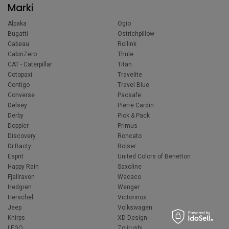
Marki
Alpaka
Ogio
Bugatti
Ostrichpillow
Cabeau
Rollink
CabinZero
Thule
CAT - Caterpillar
Titan
Cotopaxi
Travelite
Contigo
Travel Blue
Converse
Pacsafe
Delsey
Pierre Cardin
Derby
Pick & Pack
Doppler
Primus
Discovery
Roncato
Dr.Bacty
Rolser
Esprit
United Colors of Benetton
Happy Rain
Saxoline
Fjallraven
Wacaco
Hedgren
Wenger
Herschel
Victorinox
Jeep
Volkswagen
Knirps
XD Design
LEGO
Zojirushi