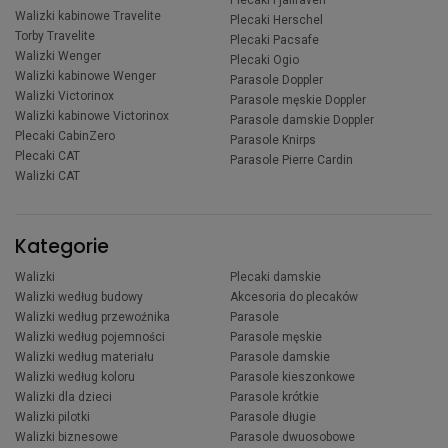
Walizki kabinowe Travelite
Plecaki Herschel
Torby Travelite
Plecaki Pacsafe
Walizki Wenger
Plecaki Ogio
Walizki kabinowe Wenger
Parasole Doppler
Walizki Victorinox
Parasole męskie Doppler
Walizki kabinowe Victorinox
Parasole damskie Doppler
Plecaki CabinZero
Parasole Knirps
Plecaki CAT
Parasole Pierre Cardin
Walizki CAT
Kategorie
Walizki
Plecaki damskie
Walizki według budowy
Akcesoria do plecaków
Walizki według przewoźnika
Parasole
Walizki według pojemności
Parasole męskie
Walizki według materiału
Parasole damskie
Walizki według koloru
Parasole kieszonkowe
Walizki dla dzieci
Parasole krótkie
Walizki pilotki
Parasole długie
Walizki biznesowe
Parasole dwuosobowe