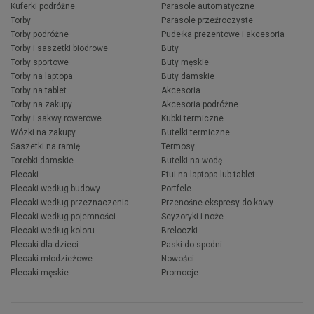
Kuferki podróżne
Parasole automatyczne
Torby
Parasole przeźroczyste
Torby podróżne
Pudełka prezentowe i akcesoria
Torby i saszetki biodrowe
Buty
Torby sportowe
Buty męskie
Torby na laptopa
Buty damskie
Torby na tablet
Akcesoria
Torby na zakupy
Akcesoria podróżne
Torby i sakwy rowerowe
Kubki termiczne
Wózki na zakupy
Butelki termiczne
Saszetki na ramię
Termosy
Torebki damskie
Butelki na wodę
Plecaki
Etui na laptopa lub tablet
Plecaki według budowy
Portfele
Plecaki według przeznaczenia
Przenośne ekspresy do kawy
Plecaki według pojemności
Scyzoryki i noże
Plecaki według koloru
Breloczki
Plecaki dla dzieci
Paski do spodni
Plecaki młodzieżowe
Nowości
Plecaki męskie
Promocje