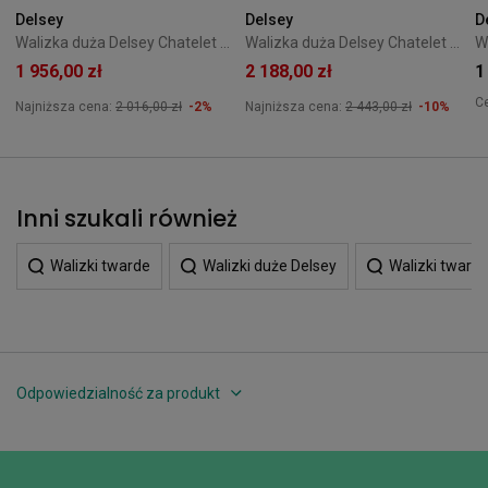
Delsey
Delsey
D
Walizka duża Delsey Chatelet Air 2.0 76 cm Biała
Walizka duża Delsey Chatelet Air 2.0 Roland Garros 76 cm Terracotta
1 956,00 zł
2 188,00 zł
1
C
Najniższa cena:
2 016,00 zł
-2%
Najniższa cena:
2 443,00 zł
-10%
Inni szukali również
Walizki twarde
Walizki duże Delsey
Walizki tward
Odpowiedzialność za produkt