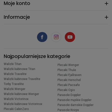
Moje konto
Informacje
Najpopularniejsze kategorie
Walizki Titan
Plecaki Wenger
Walizki kabinowe Titan
Plecaki Thule
Walizki Travelite
Plecaki Fjallraven
Walizki kabinowe Travelite
Plecaki Herschel
Torby Travelite
Plecaki Pacsafe
Walizki Wenger
Plecaki Ogio
Walizki kabinowe Wenger
Parasole Doppler
Walizki Victorinox
Parasole męskie Doppler
Walizki kabinowe Victorinox
Parasole damskie Doppler
Plecaki CabinZero
Parasole Knirps