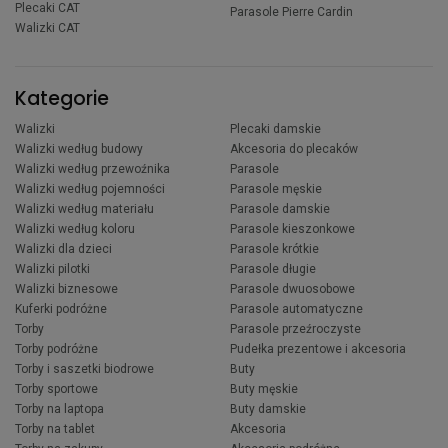
Plecaki CAT
Parasole Pierre Cardin
Walizki CAT
Kategorie
Walizki
Plecaki damskie
Walizki według budowy
Akcesoria do plecaków
Walizki według przewoźnika
Parasole
Walizki według pojemności
Parasole męskie
Walizki według materiału
Parasole damskie
Walizki według koloru
Parasole kieszonkowe
Walizki dla dzieci
Parasole krótkie
Walizki pilotki
Parasole długie
Walizki biznesowe
Parasole dwuosobowe
Kuferki podróżne
Parasole automatyczne
Torby
Parasole przeźroczyste
Torby podróżne
Pudełka prezentowe i akcesoria
Torby i saszetki biodrowe
Buty
Torby sportowe
Buty męskie
Torby na laptopa
Buty damskie
Torby na tablet
Akcesoria