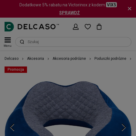
Dodatkowe 5% rabatu na Victorinox z kodem
VIX5
SPRAWDŹ
Menu
Delcaso
Akcesoria
Akcesoria podróżne
Poduszki podróżne
Promocja