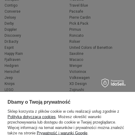
Contigo
Travel Blue
Converse
Pacsafe
Delsey
Pierre Cardin
Derby
Pick & Pack
Doppler
Primus
Discovery
Roncato
Dr.Bacty
Rolser
Esprit
United Colors of Benetton
Happy Rain
Saxoline
Fjallraven
Wacaco
Hedgren
Wenger
Herschel
Victorinox
Jeep
Volkswagen
Knirps
XD Design
LEGO
Zojirushi
Muitomas
FLYNKA
Dbamy o Twoją prywatność
National Geographic
VANS
Sklep korzysta z plików cookie w celu realizacji usług zgodnie z
Polityką dotyczącą cookies
. Możesz określić warunki
przechowywania lub dostępu do cookie w Twojej przeglądarce.
Więcej informacji na temat warunków i prywatności można znaleźć
także na stronie
Prywatność i warunki Google
.