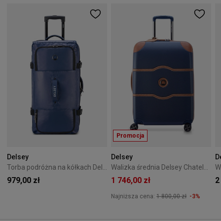
Promocja
Delsey
Delsey
D
Torba podróżna na kółkach Delsey Raspail 73cm Granatowa
Walizka średnia Delsey Chatelet Air 2.0 66 cm Granatowa
979,00 zł
1 746,00 zł
2
Najniższa cena:
1 800,00 zł
-3%