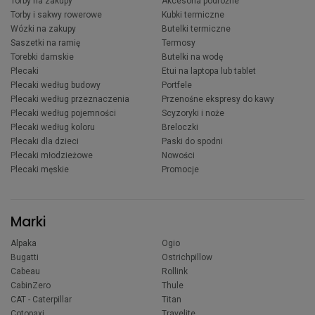
Torby na zakupy
Akcesoria podróżne
Torby i sakwy rowerowe
Kubki termiczne
Wózki na zakupy
Butelki termiczne
Saszetki na ramię
Termosy
Torebki damskie
Butelki na wodę
Plecaki
Etui na laptopa lub tablet
Plecaki według budowy
Portfele
Plecaki według przeznaczenia
Przenośne ekspresy do kawy
Plecaki według pojemności
Scyzoryki i noże
Plecaki według koloru
Breloczki
Plecaki dla dzieci
Paski do spodni
Plecaki młodzieżowe
Nowości
Plecaki męskie
Promocje
Marki
Alpaka
Ogio
Bugatti
Ostrichpillow
Cabeau
Rollink
CabinZero
Thule
CAT - Caterpillar
Titan
Cotopaxi
Travelite