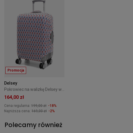
Promocja
Delsey
Pokrowiec na walizkę Delsey wieża Eiffel - rozmiar S / M
164,00 zł
Cena regularna:
199,00 zł
-18%
Najniższa cena:
169,00 zł
-2%
Polecamy również