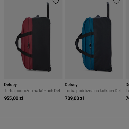
Delsey
Delsey
D
Torba podróżna na kółkach Delsey Egoa 76cm Czerwona
Torba podróżna na kółkach Delsey Egoa 69cm Niebieska
955,00 zł
709,00 zł
7