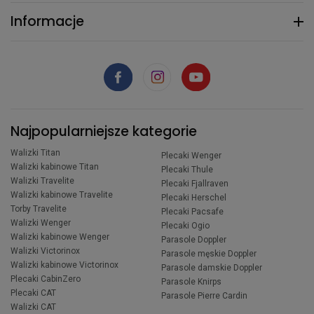
Informacje
Najpopularniejsze kategorie
Walizki Titan
Plecaki Wenger
Walizki kabinowe Titan
Plecaki Thule
Walizki Travelite
Plecaki Fjallraven
Walizki kabinowe Travelite
Plecaki Herschel
Torby Travelite
Plecaki Pacsafe
Walizki Wenger
Plecaki Ogio
Walizki kabinowe Wenger
Parasole Doppler
Walizki Victorinox
Parasole męskie Doppler
Walizki kabinowe Victorinox
Parasole damskie Doppler
Plecaki CabinZero
Parasole Knirps
Plecaki CAT
Parasole Pierre Cardin
Walizki CAT