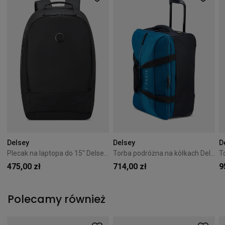
Delsey
Delsey
D
Plecak na laptopa do 15'' Delsey Egoa Czarny
Torba podróżna na kółkach Delsey Egoa 53 cm Niebieska
475,00 zł
714,00 zł
9
Polecamy również