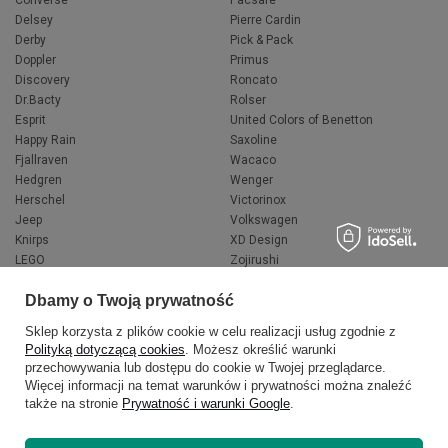
Converse
Pacsafe
Delsey
Pierre Cardin
Derby
Pick & Pack
Doppler
Primus
Discovery
Roncato
Dr.Bacty
Rolser
Esprit
United Colors of Benetton
Happy Rain
Saxoline
Fjallraven
Wacaco
Hedgren
Wenger
Herschel
Victorinox
Jeep
Volkswagen
Knirps
XD Design
LEGO
Zojirushi
Muitomas
FLYNKA
Dbamy o Twoją prywatność
National Geographic
VANS
Sklep korzysta z plików cookie w celu realizacji usług zgodnie z
Polityką dotyczącą cookies
. Możesz określić warunki
przechowywania lub dostępu do cookie w Twojej przeglądarce.
Więcej informacji na temat warunków i prywatności można znaleźć
także na stronie
Prywatność i warunki Google
.