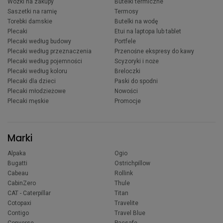
Wózki na zakupy
Butelki termiczne
Saszetki na ramię
Termosy
Torebki damskie
Butelki na wodę
Plecaki
Etui na laptopa lub tablet
Plecaki według budowy
Portfele
Plecaki według przeznaczenia
Przenośne ekspresy do kawy
Plecaki według pojemności
Scyzoryki i noże
Plecaki według koloru
Breloczki
Plecaki dla dzieci
Paski do spodni
Plecaki młodzieżowe
Nowości
Plecaki męskie
Promocje
Marki
Alpaka
Ogio
Bugatti
Ostrichpillow
Cabeau
Rollink
CabinZero
Thule
CAT - Caterpillar
Titan
Cotopaxi
Travelite
Contigo
Travel Blue