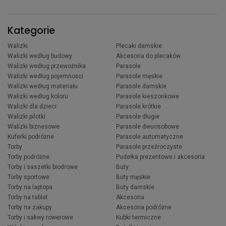
Kategorie
Walizki
Plecaki damskie
Walizki według budowy
Akcesoria do plecaków
Walizki według przewoźnika
Parasole
Walizki według pojemności
Parasole męskie
Walizki według materiału
Parasole damskie
Walizki według koloru
Parasole kieszonkowe
Walizki dla dzieci
Parasole krótkie
Walizki pilotki
Parasole długie
Walizki biznesowe
Parasole dwuosobowe
Kuferki podróżne
Parasole automatyczne
Torby
Parasole przeźroczyste
Torby podróżne
Pudełka prezentowe i akcesoria
Torby i saszetki biodrowe
Buty
Torby sportowe
Buty męskie
Torby na laptopa
Buty damskie
Torby na tablet
Akcesoria
Torby na zakupy
Akcesoria podróżne
Torby i sakwy rowerowe
Kubki termiczne