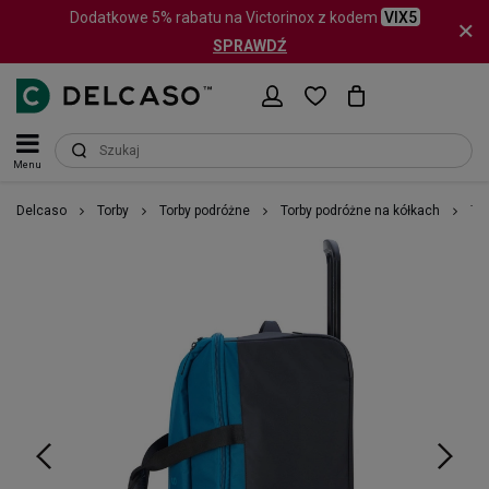
Dodatkowe 5% rabatu na Victorinox z kodem
VIX5
SPRAWDŹ
Menu
Delcaso
Torby
Torby podróżne
Torby podróżne na kółkach
To