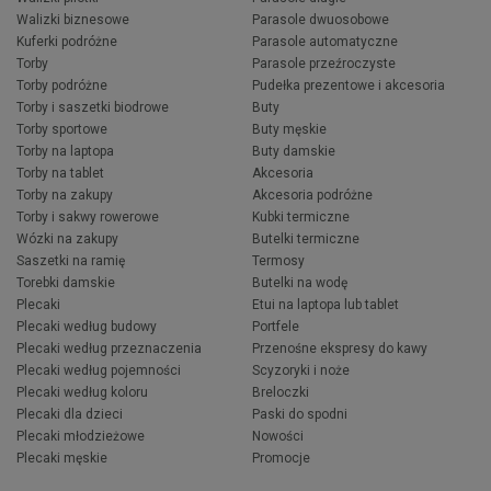
Walizki biznesowe
Parasole dwuosobowe
Kuferki podróżne
Parasole automatyczne
Torby
Parasole przeźroczyste
Torby podróżne
Pudełka prezentowe i akcesoria
Torby i saszetki biodrowe
Buty
Torby sportowe
Buty męskie
Torby na laptopa
Buty damskie
Torby na tablet
Akcesoria
Torby na zakupy
Akcesoria podróżne
Torby i sakwy rowerowe
Kubki termiczne
Wózki na zakupy
Butelki termiczne
Saszetki na ramię
Termosy
Torebki damskie
Butelki na wodę
Plecaki
Etui na laptopa lub tablet
Plecaki według budowy
Portfele
Plecaki według przeznaczenia
Przenośne ekspresy do kawy
Plecaki według pojemności
Scyzoryki i noże
Plecaki według koloru
Breloczki
Plecaki dla dzieci
Paski do spodni
Plecaki młodzieżowe
Nowości
Plecaki męskie
Promocje