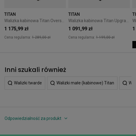
TITAN
TITAN
T
Walizka kabinowa Titan Overseas 55 cm Black
Walizka kabinowa Titan Upgrade 55 cm Midnight Blue
1 175,99 zł
1 091,99 zł
1
Cena regularna:
1 289,00 zł
Cena regularna:
1 199,00 zł
Inni szukali również
Walizki twarde
Walizki małe (kabinowe) Titan
Wal
Odpowiedzialność za produkt