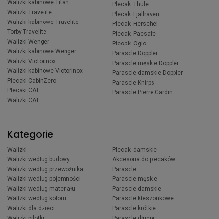
Walizki kabinowe Titan
Plecaki Thule
Walizki Travelite
Plecaki Fjallraven
Walizki kabinowe Travelite
Plecaki Herschel
Torby Travelite
Plecaki Pacsafe
Walizki Wenger
Plecaki Ogio
Walizki kabinowe Wenger
Parasole Doppler
Walizki Victorinox
Parasole męskie Doppler
Walizki kabinowe Victorinox
Parasole damskie Doppler
Plecaki CabinZero
Parasole Knirps
Plecaki CAT
Parasole Pierre Cardin
Walizki CAT
Kategorie
Walizki
Plecaki damskie
Walizki według budowy
Akcesoria do plecaków
Walizki według przewoźnika
Parasole
Walizki według pojemności
Parasole męskie
Walizki według materiału
Parasole damskie
Walizki według koloru
Parasole kieszonkowe
Walizki dla dzieci
Parasole krótkie
Walizki pilotki
Parasole długie