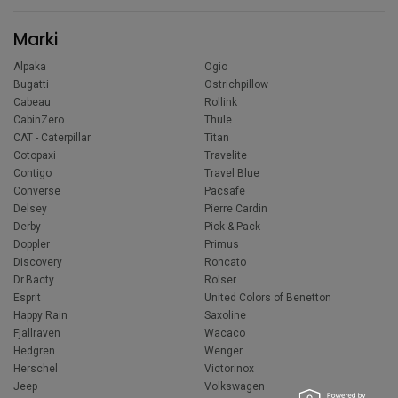
Marki
Alpaka
Ogio
Bugatti
Ostrichpillow
Cabeau
Rollink
CabinZero
Thule
CAT - Caterpillar
Titan
Cotopaxi
Travelite
Contigo
Travel Blue
Converse
Pacsafe
Delsey
Pierre Cardin
Derby
Pick & Pack
Doppler
Primus
Discovery
Roncato
Dr.Bacty
Rolser
Esprit
United Colors of Benetton
Happy Rain
Saxoline
Fjallraven
Wacaco
Hedgren
Wenger
Herschel
Victorinox
Jeep
Volkswagen