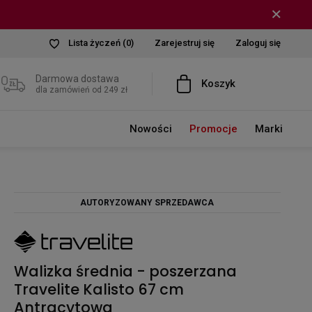
Lista życzeń
(0)
Zarejestruj się
Zaloguj się
Darmowa dostawa
Koszyk
dla zamówień od 249 zł
Nowości
Promocje
Marki
AUTORYZOWANY SPRZEDAWCA
Walizka średnia - poszerzana
Travelite Kalisto 67 cm
Antracytowa