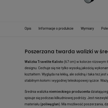
Opis
Informacje o produkcie
Wymiary
Pole
Poszerzana twarda walizki w śr
Walizka Travelite Kalisto
(67 cm) w kolorze różowym t
designu. Cechuje się nie tylko wysoką jakością wykon
kształtem. Wygląda na lekką, ale solidną i taka też jest
stabilnym kołom i wygodnej teleskopowej rączce. Waż
Średnia walizka
niemieckiego producenta
działającego
spisuje się podczas kilkudniowej podróży. Jest niezwyk
materiału (
poliwęglan
). Ma możliwość poszerzania, d