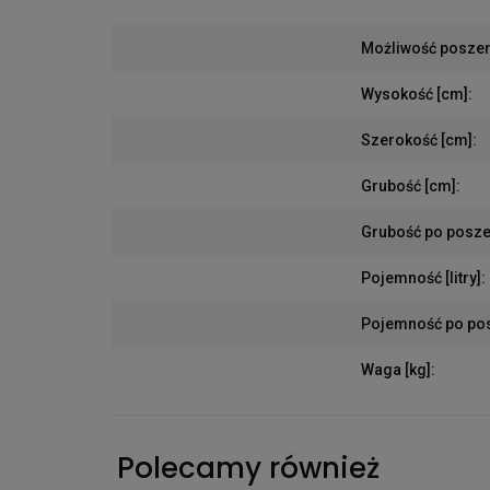
Możliwość posze
Wysokość [cm]
:
Szerokość [cm]
:
Grubość [cm]
:
Grubość po posze
Pojemność [litry]
:
Pojemność po posz
Waga [kg]
:
Polecamy również