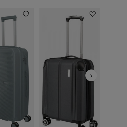
Travelite
791,10 zł
Cena regular