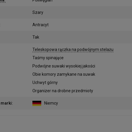
Szary
:
Antracyt
Tak
:
Teleskopowa rączka na podwójnym stelażu
Taśmy spinające
Podwójne suwaki wysokiej jakości
Obie komory zamykane na suwak
Uchwyt górny
Organizer na drobne przedmioty
 marki
:
Niemcy