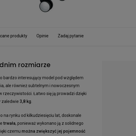
cane produkty
Opinie
Zadaj pytanie
ednim rozmiarze
o bardzo interesujący model pod względem
ania, ale również subtelnym i nowoczesnym
 w rzeczywistości. Łatwo się ją prowadzi dzięki
y zaledwie
3,8 kg
.
 na rynku od kilkudziesięciu lat, doskonale
le
trwała
, ponieważ wykonano ją z solidnego
zięki czemu
można zwiększyć jej pojemność