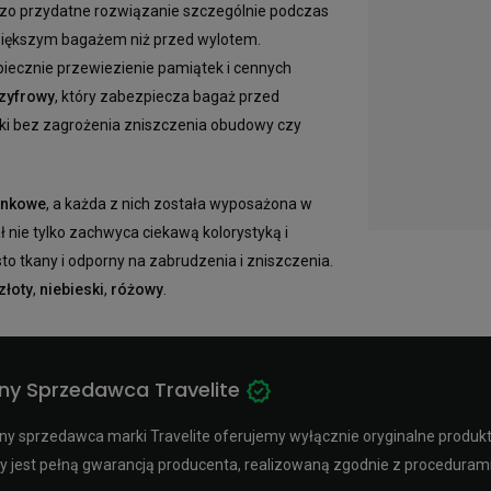
dzo przydatne rozwiązanie szczególnie podczas
większym bagażem niż przed wylotem.
iecznie przewiezienie pamiątek i cennych
zyfrowy
, który zabezpiecza bagaż przed
zki bez zagrożenia zniszczenia obudowy czy
unkowe
, a każda z nich została wyposażona w
nie tylko zachwyca ciekawą kolorystyką i
to tkany i odporny na zabrudzenia i zniszczenia.
złoty
,
niebieski
,
różowy
.
ny Sprzedawca Travelite
y sprzedawca marki Travelite oferujemy wyłącznie oryginalne produkty 
y jest pełną gwarancją producenta, realizowaną zgodnie z procedura