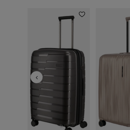
Walizka średnia Travelite Cruise 67 cm fioletowa