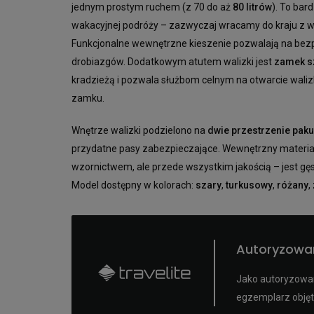
jednym prostym ruchem (z 70 do aż
80 litrów
). To bar
wakacyjnej podróży – zazwyczaj wracamy do kraju z 
Funkcjonalne wewnętrzne kieszenie pozwalają na bezp
drobiazgów. Dodatkowym atutem walizki jest
zamek s
kradzieżą i pozwala służbom celnym na otwarcie wali
zamku.
Wnętrze walizki podzielono na
dwie przestrzenie pak
przydatne pasy zabezpieczające. Wewnętrzny materiał 
wzornictwem, ale przede wszystkim jakością – jest gęs
Model dostępny w kolorach:
szary
,
turkusowy
,
różany
,
Autoryzowa
Jako autoryzowan
egzemplarz objęt