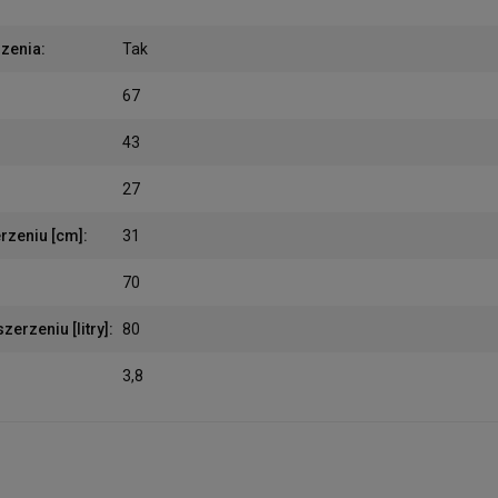
rzenia
:
Tak
67
43
27
rzeniu [cm]
:
31
70
erzeniu [litry]
:
80
3,8