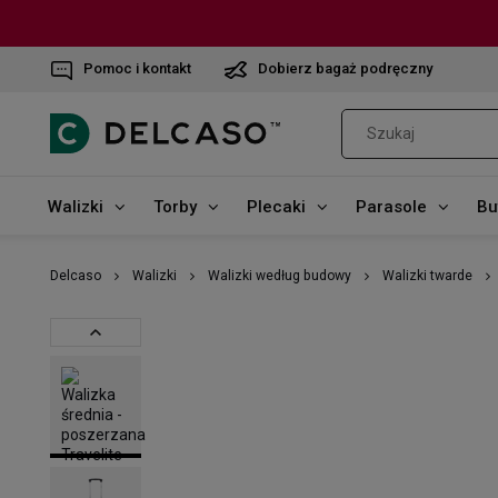
Pomoc i kontakt
Dobierz bagaż podręczny
Walizki
Torby
Plecaki
Parasole
Bu
Delcaso
Walizki
Walizki według budowy
Walizki twarde