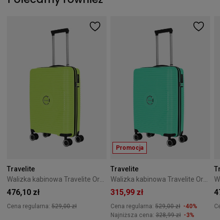
Promocja
Travelite
Travelite
T
Walizka kabinowa Travelite Orbita 55 cm Limonkowa
Walizka kabinowa Travelite Orbita 55 cm Zielona
476,10 zł
315,99 zł
4
Cena regularna:
529,00 zł
Cena regularna:
529,00 zł
-40%
C
Najniższa cena:
328,99 zł
-3%