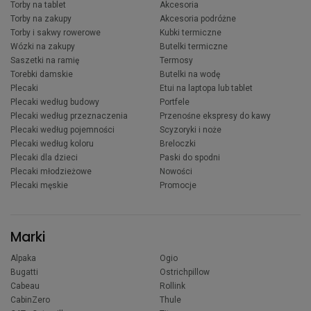
Torby na tablet
Akcesoria
Torby na zakupy
Akcesoria podróżne
Torby i sakwy rowerowe
Kubki termiczne
Wózki na zakupy
Butelki termiczne
Saszetki na ramię
Termosy
Torebki damskie
Butelki na wodę
Plecaki
Etui na laptopa lub tablet
Plecaki według budowy
Portfele
Plecaki według przeznaczenia
Przenośne ekspresy do kawy
Plecaki według pojemności
Scyzoryki i noże
Plecaki według koloru
Breloczki
Plecaki dla dzieci
Paski do spodni
Plecaki młodzieżowe
Nowości
Plecaki męskie
Promocje
Marki
Alpaka
Ogio
Bugatti
Ostrichpillow
Cabeau
Rollink
CabinZero
Thule