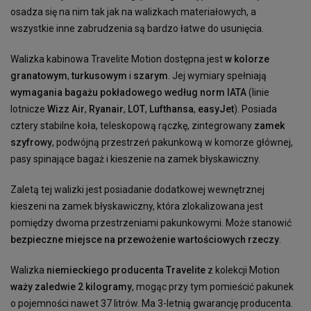
osadza się na nim tak jak na walizkach materiałowych, a
wszystkie inne zabrudzenia są bardzo łatwe do usunięcia.
Walizka kabinowa Travelite Motion dostępna jest
w kolorze
granatowym
,
turkusowym
i
szarym
. Jej wymiary spełniają
wymagania bagażu pokładowego według norm IATA
(linie
lotnicze
Wizz Air
,
Ryanair
,
LOT
,
Lufthansa
,
easyJet
). Posiada
cztery stabilne koła, teleskopową rączkę, zintegrowany
zamek
szyfrowy
, podwójną przestrzeń pakunkową w komorze głównej,
pasy spinające bagaż i kieszenie na zamek błyskawiczny.
Zaletą tej walizki jest posiadanie dodatkowej wewnętrznej
kieszeni na zamek błyskawiczny, która zlokalizowana jest
pomiędzy dwoma przestrzeniami pakunkowymi. Może stanowić
bezpieczne miejsce na przewożenie wartościowych rzeczy
.
Walizka
niemieckiego producenta Travelite
z kolekcji Motion
waży zaledwie 2 kilogramy
, mogąc przy tym pomieścić pakunek
o pojemności nawet 37 litrów. Ma 3-letnią gwarancję producenta.