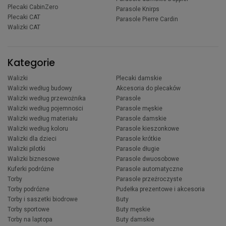
Plecaki CabinZero
Parasole Knirps
Plecaki CAT
Parasole Pierre Cardin
Walizki CAT
Kategorie
Walizki
Plecaki damskie
Walizki według budowy
Akcesoria do plecaków
Walizki według przewoźnika
Parasole
Walizki według pojemności
Parasole męskie
Walizki według materiału
Parasole damskie
Walizki według koloru
Parasole kieszonkowe
Walizki dla dzieci
Parasole krótkie
Walizki pilotki
Parasole długie
Walizki biznesowe
Parasole dwuosobowe
Kuferki podróżne
Parasole automatyczne
Torby
Parasole przeźroczyste
Torby podróżne
Pudełka prezentowe i akcesoria
Torby i saszetki biodrowe
Buty
Torby sportowe
Buty męskie
Torby na laptopa
Buty damskie