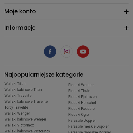
Moje konto
Informacje
Najpopularniejsze kategorie
Walizki Titan
Plecaki Wenger
Walizki kabinowe Titan
Plecaki Thule
Walizki Travelite
Plecaki Fjallraven
Walizki kabinowe Travelite
Plecaki Herschel
Torby Travelite
Plecaki Pacsafe
Walizki Wenger
Plecaki Ogio
Walizki kabinowe Wenger
Parasole Doppler
Walizki Victorinox
Parasole męskie Doppler
Walizki kabinowe Victorinox
Parasole damskie Doppler