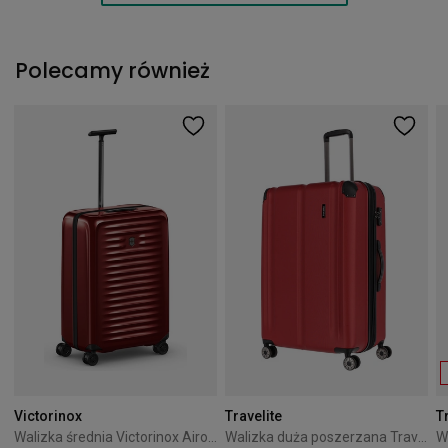
Polecamy również
Victorinox
Travelite
T
Walizka średnia Victorinox Airox 69 cm czerwona
Walizka duża poszerzana Travelite City 77 cm czerwona