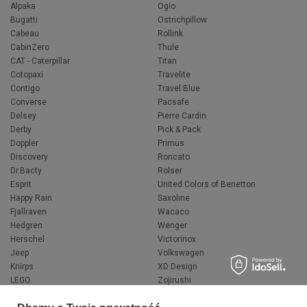
Alpaka
Ogio
Bugatti
Ostrichpillow
Cabeau
Rollink
CabinZero
Thule
CAT - Caterpillar
Titan
Cotopaxi
Travelite
Contigo
Travel Blue
Converse
Pacsafe
Delsey
Pierre Cardin
Derby
Pick & Pack
Doppler
Primus
Discovery
Roncato
Dr.Bacty
Rolser
Esprit
United Colors of Benetton
Happy Rain
Saxoline
Fjallraven
Wacaco
Hedgren
Wenger
Herschel
Victorinox
Jeep
Volkswagen
Knirps
XD Design
LEGO
Zojirushi
Muitomas
FLYNKA