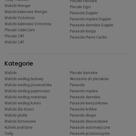
Plecaki Pacsafe
Walizki Wenger
Plecaki Ogio
Walizki kabinowe Wenger
Parasole Doppler
Walizki Victorinox
Parasole męskie Doppler
Walizki kabinowe Victorinox
Parasole damskie Doppler
Plecaki CabinZero
Parasole Knirps
Plecaki CAT
Parasole Pierre Cardin
Walizki CAT
Kategorie
Walizki
Plecaki damskie
Walizki według budowy
Akcesoria do plecaków
Walizki według przewoźnika
Parasole
Walizki według pojemności
Parasole męskie
Walizki według materiału
Parasole damskie
Walizki według koloru
Parasole kieszonkowe
Walizki dla dzieci
Parasole krótkie
Walizki pilotki
Parasole długie
Walizki biznesowe
Parasole dwuosobowe
Kuferki podróżne
Parasole automatyczne
Torby
Parasole przeźroczyste