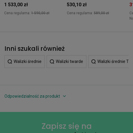
1 533,00 zł
530,10 zł
3
Cena regularna:
1 590,00 zł
Cena regularna:
589,00 zł
C
N
Inni szukali również
Walizki średnie
Walizki twarde
Walizki średnie Tra
Odpowiedzialność za produkt
Zapisz się na