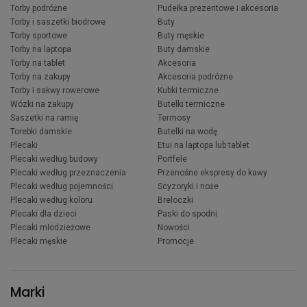
Torby podróżne
Pudełka prezentowe i akcesoria
Torby i saszetki biodrowe
Buty
Torby sportowe
Buty męskie
Torby na laptopa
Buty damskie
Torby na tablet
Akcesoria
Torby na zakupy
Akcesoria podróżne
Torby i sakwy rowerowe
Kubki termiczne
Wózki na zakupy
Butelki termiczne
Saszetki na ramię
Termosy
Torebki damskie
Butelki na wodę
Plecaki
Etui na laptopa lub tablet
Plecaki według budowy
Portfele
Plecaki według przeznaczenia
Przenośne ekspresy do kawy
Plecaki według pojemności
Scyzoryki i noże
Plecaki według koloru
Breloczki
Plecaki dla dzieci
Paski do spodni
Plecaki młodzieżowe
Nowości
Plecaki męskie
Promocje
Marki